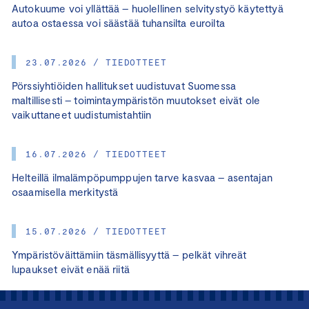
Autokuume voi yllättää – huolellinen selvitystyö käytettyä
autoa ostaessa voi säästää tuhansilta euroilta
23.07.2026 / TIEDOTTEET
Pörssiyhtiöiden hallitukset uudistuvat Suomessa
maltillisesti – toimintaympäristön muutokset eivät ole
vaikuttaneet uudistumistahtiin
16.07.2026 / TIEDOTTEET
Helteillä ilmalämpöpumppujen tarve kasvaa – asentajan
osaamisella merkitystä
15.07.2026 / TIEDOTTEET
Ympäristöväittämiin täsmällisyyttä – pelkät vihreät
lupaukset eivät enää riitä