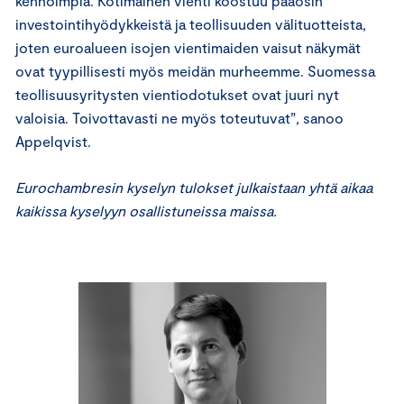
kehnoimpia. Kotimainen vienti koostuu pääosin
investointihyödykkeistä ja teollisuuden välituotteista,
joten euroalueen isojen vientimaiden vaisut näkymät
ovat tyypillisesti myös meidän murheemme. Suomessa
teollisuusyritysten vientiodotukset ovat juuri nyt
valoisia. Toivottavasti ne myös toteutuvat”, sanoo
Appelqvist.
Eurochambresin kyselyn tulokset julkaistaan yhtä aikaa
kaikissa kyselyyn osallistuneissa maissa.