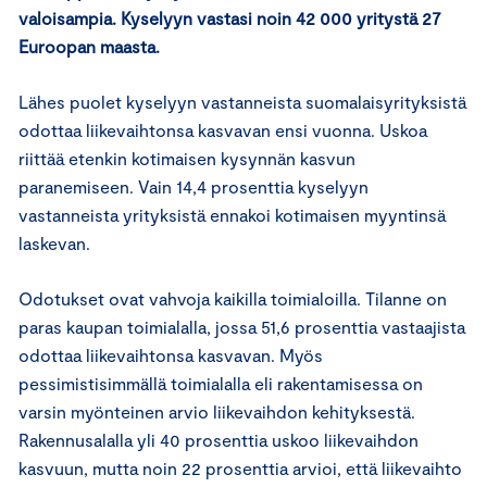
valoisampia. Kyselyyn vastasi noin 42 000 yritystä 27
Euroopan maasta.
Lähes puolet kyselyyn vastanneista suomalaisyrityksistä
odottaa liikevaihtonsa kasvavan ensi vuonna. Uskoa
riittää etenkin kotimaisen kysynnän kasvun
paranemiseen. Vain 14,4 prosenttia kyselyyn
vastanneista yrityksistä ennakoi kotimaisen myyntinsä
laskevan.
Odotukset ovat vahvoja kaikilla toimialoilla. Tilanne on
paras kaupan toimialalla, jossa 51,6 prosenttia vastaajista
odottaa liikevaihtonsa kasvavan. Myös
pessimistisimmällä toimialalla eli rakentamisessa on
varsin myönteinen arvio liikevaihdon kehityksestä.
Rakennusalalla yli 40 prosenttia uskoo liikevaihdon
kasvuun, mutta noin 22 prosenttia arvioi, että liikevaihto