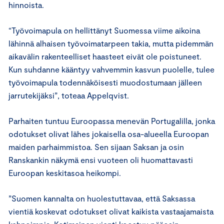
hinnoista.
“Työvoimapula on hellittänyt Suomessa viime aikoina
lähinnä alhaisen työvoimatarpeen takia, mutta pidemmän
aikavälin rakenteelliset haasteet eivät ole poistuneet.
Kun suhdanne kääntyy vahvemmin kasvun puolelle, tulee
työvoimapula todennäköisesti muodostumaan jälleen
jarrutekijäksi”, toteaa Appelqvist.
Parhaiten tuntuu Euroopassa menevän Portugalilla, jonka
odotukset olivat lähes jokaisella osa-alueella Euroopan
maiden parhaimmistoa. Sen sijaan Saksan ja osin
Ranskankin näkymä ensi vuoteen oli huomattavasti
Euroopan keskitasoa heikompi.
”Suomen kannalta on huolestuttavaa, että Saksassa
vientiä koskevat odotukset olivat kaikista vastaajamaista