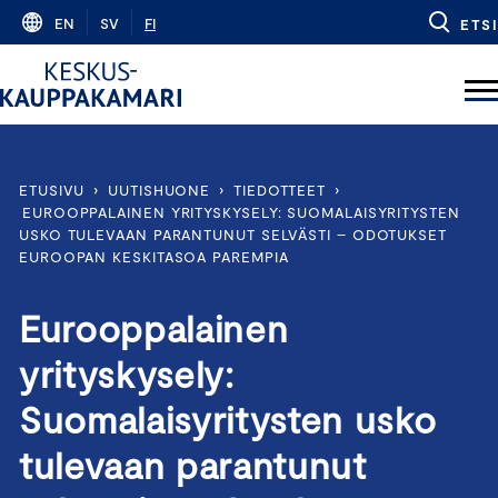
Skip
EN
SV
FI
ETSI
to
content
ETUSIVU
›
UUTISHUONE
›
TIEDOTTEET
›
EUROOPPALAINEN YRITYSKYSELY: SUOMALAISYRITYSTEN
USKO TULEVAAN PARANTUNUT SELVÄSTI – ODOTUKSET
EUROOPAN KESKITASOA PAREMPIA
Eurooppalainen
yrityskysely:
Suomalaisyritysten usko
tulevaan parantunut