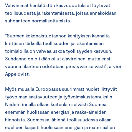
Vahvimmat henkilöstön kasvuodotukset löytyvät
teollisuudesta ja rakentamisesta, joissa ennakoidaan
suhdanteen normalisoitumista.
”Suomen kokonaistuotannon kehityksen kannalta
kriittisen tärkeillä teollisuuden ja rakentamisen
toimialoilla on vahvaa uskoa työllisyyden kasvuun.
Suhdanne on pitkään ollut alavireinen, mutta ensi
vuonna tilanteen odotetaan piristyvän selvästi”, arvioi
Appelqvist.
Myös muualla Euroopassa suurimmat huolet liittyvät
työvoiman saatavuuteen ja työvoimakustannuksiin.
Niiden rinnalla ollaan kuitenkin selvästi Suomea
enemmän huolissaan energian ja raaka-aineiden
hinnoista. Suomessa lähinnä teollisuudessa ollaan
edelleen laajasti huolissaan energian ja materiaalien