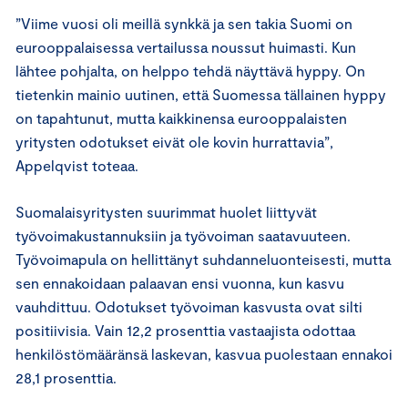
”Viime vuosi oli meillä synkkä ja sen takia Suomi on
eurooppalaisessa vertailussa noussut huimasti. Kun
lähtee pohjalta, on helppo tehdä näyttävä hyppy. On
tietenkin mainio uutinen, että Suomessa tällainen hyppy
on tapahtunut, mutta kaikkinensa eurooppalaisten
yritysten odotukset eivät ole kovin hurrattavia”,
Appelqvist toteaa.
Suomalaisyritysten suurimmat huolet liittyvät
työvoimakustannuksiin ja työvoiman saatavuuteen.
Työvoimapula on hellittänyt suhdanneluonteisesti, mutta
sen ennakoidaan palaavan ensi vuonna, kun kasvu
vauhdittuu. Odotukset työvoiman kasvusta ovat silti
positiivisia. Vain 12,2 prosenttia vastaajista odottaa
henkilöstömääränsä laskevan, kasvua puolestaan ennakoi
28,1 prosenttia.