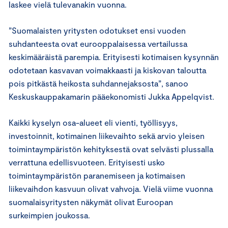
laskee vielä tulevanakin vuonna.
”Suomalaisten yritysten odotukset ensi vuoden
suhdanteesta ovat eurooppalaisessa vertailussa
keskimääräistä parempia. Erityisesti kotimaisen kysynnän
odotetaan kasvavan voimakkaasti ja kiskovan taloutta
pois pitkästä heikosta suhdannejaksosta”, sanoo
Keskuskauppakamarin pääekonomisti Jukka Appelqvist.
Kaikki kyselyn osa-alueet eli vienti, työllisyys,
investoinnit, kotimainen liikevaihto sekä arvio yleisen
toimintaympäristön kehityksestä ovat selvästi plussalla
verrattuna edellisvuoteen. Erityisesti usko
toimintaympäristön paranemiseen ja kotimaisen
liikevaihdon kasvuun olivat vahvoja. Vielä viime vuonna
suomalaisyritysten näkymät olivat Euroopan
surkeimpien joukossa.