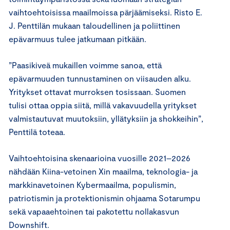
vaihtoehtoisissa maailmoissa pärjäämiseksi. Risto E.
J. Penttilän mukaan taloudellinen ja poliittinen
epävarmuus tulee jatkumaan pitkään.
”Paasikiveä mukaillen voimme sanoa, että
epävarmuuden tunnustaminen on viisauden alku.
Yritykset ottavat murroksen tosissaan. Suomen
tulisi ottaa oppia siitä, millä vakavuudella yritykset
valmistautuvat muutoksiin, yllätyksiin ja shokkeihin”,
Penttilä toteaa.
Vaihtoehtoisina skenaarioina vuosille 2021–2026
nähdään Kiina-vetoinen Xin maailma, teknologia- ja
markkinavetoinen Kybermaailma, populismin,
patriotismin ja protektionismin ohjaama Sotarumpu
sekä vapaaehtoinen tai pakotettu nollakasvun
Downshift.