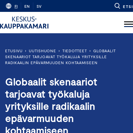
Skip
FI
EN
SV
ETSI
to
content
ETUSIVU
›
UUTISHUONE
›
TIEDOTTEET
›
GLOBAALIT
SKENAARIOT TARJOAVAT TYÖKALUJA YRITYKSILLE
RADIKAALIN EPÄVARMUUDEN KOHTAAMISEEN
Globaalit skenaariot
tarjoavat työkaluja
yrityksille radikaalin
epävarmuuden
kohtaamiseen