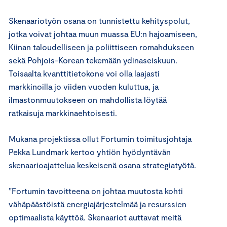
Skenaariotyön osana on tunnistettu kehityspolut,
jotka voivat johtaa muun muassa EU:n hajoamiseen,
Kiinan taloudelliseen ja poliittiseen romahdukseen
sekä Pohjois-Korean tekemään ydinaseiskuun.
Toisaalta kvanttitietokone voi olla laajasti
markkinoilla jo viiden vuoden kuluttua, ja
ilmastonmuutokseen on mahdollista löytää
ratkaisuja markkinaehtoisesti.
Mukana projektissa ollut Fortumin toimitusjohtaja
Pekka Lundmark kertoo yhtiön hyödyntävän
skenaarioajattelua keskeisenä osana strategiatyötä.
”Fortumin tavoitteena on johtaa muutosta kohti
vähäpäästöistä energiajärjestelmää ja resurssien
optimaalista käyttöä. Skenaariot auttavat meitä