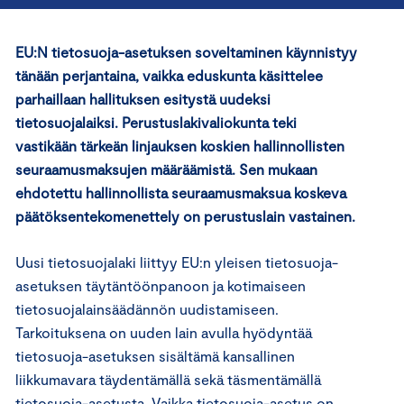
EU:N tietosuoja-asetuksen soveltaminen käynnistyy
tänään perjantaina, vaikka eduskunta käsittelee
parhaillaan hallituksen esitystä uudeksi
tietosuojalaiksi. Perustuslakivaliokunta teki
vastikään tärkeän linjauksen koskien hallinnollisten
seuraamusmaksujen määräämistä. Sen mukaan
ehdotettu hallinnollista seuraamusmaksua koskeva
päätöksentekomenettely on perustuslain vastainen.
Uusi tietosuojalaki liittyy EU:n yleisen tietosuoja-
asetuksen täytäntöönpanoon ja kotimaiseen
tietosuojalainsäädännön uudistamiseen.
Tarkoituksena on uuden lain avulla hyödyntää
tietosuoja-asetuksen sisältämä kansallinen
liikkumavara täydentämällä sekä täsmentämällä
tietosuoja-asetusta. Vaikka tietosuoja-asetus on