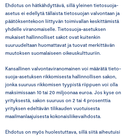
Ehdotus on hätkähdyttävä, ­sillä yleinen tietosuoja-
asetus ei edellytä tällaista tietosuojan valvontaan ja
päätöksentekoon liittyvän toimivallan keskittämistä
yhdelle viranomaiselle. Tietosuoja-asetuksen
mukaiset hallinnolliset sakot ovat kui­tenkin
suuruudeltaan huomattavat ja tuovat merkittävän
muutoksen suomalaiseen oikeuskulttuuriin.
Kansallinen valvontaviran­omainen voi määrätä tieto­
suoja-asetuksen rikkomisesta hallinnollisen sakon,
jonka suuruus rikkomisen tyypistä riippuen voi olla
maksimissaan 10 tai 20 miljoonaa euroa. Jos kyse on
yrityksestä, sakon suuruus on 2 tai 4 prosenttia
yrityksen edeltävän tilikauden vuotuisesta
maailmanlaajui­sesta kokonaisliikevaihdosta.
Ehdotus on myös huolestuttava, sillä siitä aiheutuisi