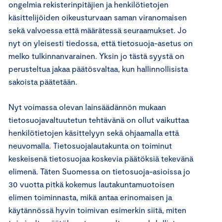
ongelmia rekisterinpitäjien ja henkilötietojen
käsittelijöiden oikeusturvaan saman viranomaisen
sekä valvoessa että määrätessä seuraamukset. Jo
nyt on yleisesti tiedossa, että tietosuoja-asetus on
melko tulkinnan­varainen. Yksin jo tästä syystä on
perusteltua jakaa päätös­valtaa, kun hallinnollisista
sakoista päätetään.
Nyt voimassa olevan lain­säädännön mukaan
tietosuojavaltuutetun tehtävänä on ollut vaikuttaa
henkilötietojen käsittelyyn sekä ohjaamalla että
neuvomalla. Tietosuojalautakunta on toiminut
keskeisenä tietosuojaa koskevia päätöksiä tekevänä
elimenä. Täten Suomessa on tietosuoja-asioissa jo
30 vuotta pitkä kokemus lautakuntamuotoisen
elimen toiminnasta, mikä antaa erinomaisen ja
käytännössä hyvin toimivan esimerkin siitä, miten