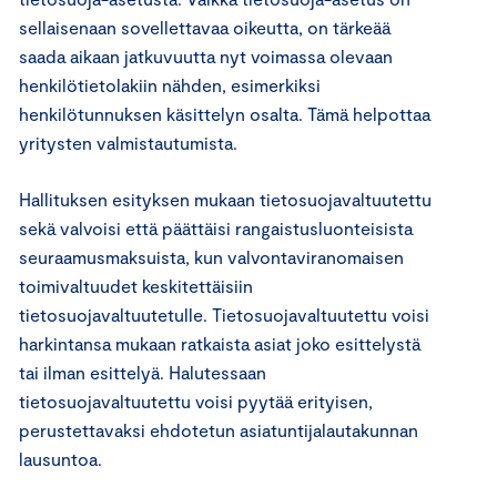
sellaisenaan sovellettavaa oikeutta, on tär­keää
saada aikaan jatkuvuutta nyt voimassa olevaan
henkilötietolakiin nähden, esimerkiksi
henkilötunnuksen käsittelyn osalta. Tämä helpottaa
yritysten valmistautumista.
Hallituksen esityksen mukaan tietosuojavaltuutettu
sekä valvoisi että päättäisi rangaistusluonteisista
seuraamusmaksuista, kun valvontaviranomaisen
toimivaltuudet keskitettäisiin
tietosuojavaltuutetulle. Tietosuojavaltuutettu voisi
harkintansa mukaan ratkaista asiat ­joko esittelystä
tai ilman esittelyä. Halutessaan
tietosuojavaltuutettu voisi pyytää erityisen,
perustettavaksi ehdotetun asiatuntijalautakunnan
lausuntoa.