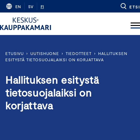
Skip
EN
SV
FI
ETSI
to
content
ETUSIVU
›
UUTISHUONE
›
TIEDOTTEET
›
HALLITUKSEN
ESITYSTÄ TIETOSUOJALAIKSI ON KORJATTAVA
Hallituksen esitystä
tietosuojalaiksi on
korjattava