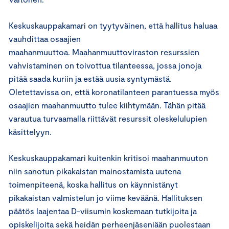
Keskuskauppakamari on tyytyväinen, että hallitus haluaa
vauhdittaa osaajien
maahanmuuttoa. Maahanmuuttoviraston resurssien
vahvistaminen on toivottua tilanteessa, jossa jonoja
pitää saada kuriin ja estää uusia syntymästä.
Oletettavissa on, että koronatilanteen parantuessa myös
osaajien maahanmuutto tulee kiihtymään. Tähän pitää
varautua turvaamalla riittävät resurssit oleskelulupien
käsittelyyn.
Keskuskauppakamari kuitenkin kritisoi maahanmuuton
niin sanotun pikakaistan mainostamista uutena
toimenpiteenä, koska hallitus on käynnistänyt
pikakaistan valmistelun jo viime keväänä. Hallituksen
päätös laajentaa D-viisumin koskemaan tutkijoita ja
opiskelijoita sekä heidän perheenjäseniään puolestaan