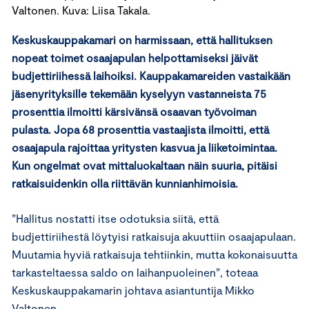
Valtonen. Kuva: Liisa Takala.
Keskuskauppakamari on harmissaan, että hallituksen
nopeat toimet osaajapulan helpottamiseksi jäivät
budjettiriihessä laihoiksi. Kauppakamareiden vastaikään
jäsenyrityksille tekemään kyselyyn vastanneista 75
prosenttia ilmoitti kärsivänsä osaavan työvoiman
pulasta. Jopa 68 prosenttia vastaajista ilmoitti, että
osaajapula rajoittaa yritysten kasvua ja liiketoimintaa.
Kun ongelmat ovat mittaluokaltaan näin suuria, pitäisi
ratkaisuidenkin olla riittävän kunnianhimoisia.
”Hallitus nostatti itse odotuksia siitä, että
budjettiriihestä löytyisi ratkaisuja akuuttiin osaajapulaan.
Muutamia hyviä ratkaisuja tehtiinkin, mutta kokonaisuutta
tarkasteltaessa saldo on laihanpuoleinen”, toteaa
Keskuskauppakamarin johtava asiantuntija Mikko
Valtonen.