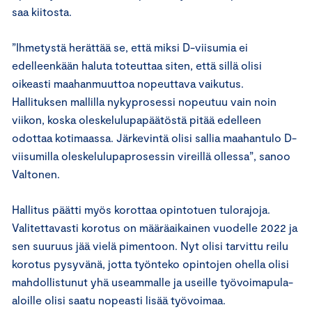
saa kiitosta.
”Ihmetystä herättää se, että miksi D-viisumia ei
edelleenkään haluta toteuttaa siten, että sillä olisi
oikeasti maahanmuuttoa nopeuttava vaikutus.
Hallituksen mallilla nykyprosessi nopeutuu vain noin
viikon, koska oleskelulupapäätöstä pitää edelleen
odottaa kotimaassa. Järkevintä olisi sallia maahantulo D-
viisumilla oleskelulupaprosessin vireillä ollessa”, sanoo
Valtonen.
Hallitus päätti myös korottaa opintotuen tulorajoja.
Valitettavasti korotus on määräaikainen vuodelle 2022 ja
sen suuruus jää vielä pimentoon. Nyt olisi tarvittu reilu
korotus pysyvänä, jotta työnteko opintojen ohella olisi
mahdollistunut yhä useammalle ja useille työvoimapula-
aloille olisi saatu nopeasti lisää työvoimaa.