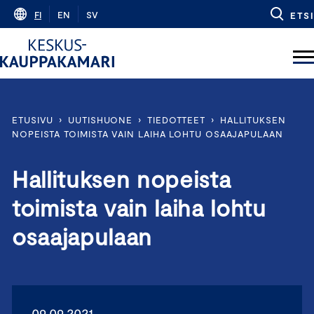
Skip
FI
EN
SV
ETSI
to
content
ETUSIVU
›
UUTISHUONE
›
TIEDOTTEET
›
HALLITUKSEN
NOPEISTA TOIMISTA VAIN LAIHA LOHTU OSAAJAPULAAN
Hallituksen nopeista
toimista vain laiha lohtu
osaajapulaan
09.09.2021