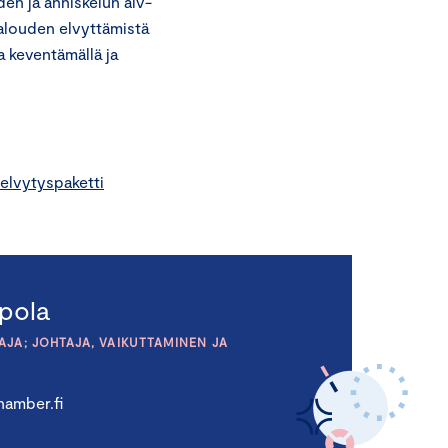
den ja anniskelun alv-
alouden elvyttämistä
a keventämällä ja
elvytyspaketti
pola
JA; JOHTAJA, VAIKUTTAMINEN JA
amber.fi