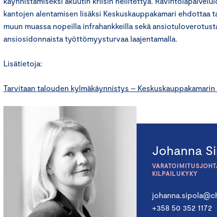
käynnistämiseksi akuutin kriisin hellitettyä. Ravintolapalvelui
kantojen alentamisen lisäksi Keskuskauppakamari ehdottaa t
muun muassa nopeilla infrahankkeilla sekä ansiotuloverotust
ansiosidonnaista työttömyysturvaa laajentamalla.
Lisätietoja:
Tarvitaan talouden kylmäkäynnistys – Keskuskauppakamarin 
Johanna Si
VARATOIMITUSJOHTA
KILPAILUKYKY
johanna.sipola@ch
+358 50 352 1172