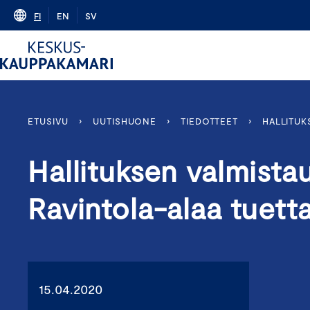
Skip
FI
EN
SV
to
content
ETUSIVU
›
UUTISHUONE
›
TIEDOTTEET
›
HALLITUK
Hallituksen valmista
Ravintola-alaa tuetta
15.04.2020