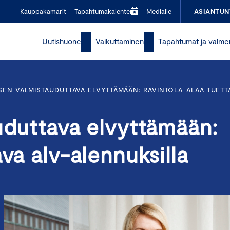
Kauppakamarit
Tapahtumakalenteri
Medialle
ASIANTUN
Uutishuone
Vaikuttaminen
Tapahtumat ja valme
SEN VALMISTAUDUTTAVA ELVYTTÄMÄÄN: RAVINTOLA-ALAA TUETT
uduttava elvyttämään:
va alv-alennuksilla