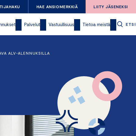
TIJAHAKU
HAE ANSIOMERKKIÄ
LIITY JÄSENEKSI
nnukset
Palvelut
Vastuullisuus
Tietoa meistä
ETSI
AVA ALV-ALENNUKSILLA