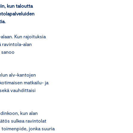
in, kun taloutta
ntolapalveluiden
tia.
alaan. Kun rajoituksia
ä ravintola-alan
”, sanoo
lun alv-kantojen
 kotimaisen matkailu- ja
 sekä vauhdittaisi
hdinkoon, kun alan
ätös sulkea ravintolat
n toimenpide, jonka suuria