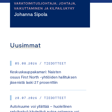
VARATOIMITUSJOHTAJA; JOHTAJA,
VAIKUTTAMINEN JA KILPAILUKYKY
Johanna Sipola
Uusimmat
05.08.2026 / TIEDOTTEET
Keskuskauppakamari: Naisten
osuus First North -yhtiöiden hallituksen
jäsenistä laski 27 prosenttiin
28.07.2026 / TIEDOTTEET
Autokuume voi yllättää – huolellinen
selvitystyö käytettyä autoa ostaessa voi