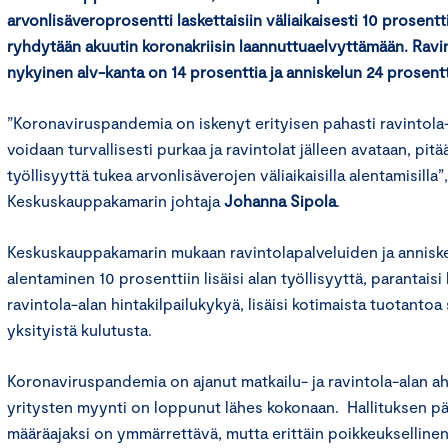
arvonlisäveroprosentti laskettaisiin väliaikaisesti 10 prosentti
ryhdytään akuutin koronakriisin laannuttuaelvyttämään. Ravi
nykyinen alv-kanta on 14 prosenttia ja anniskelun 24 prosent
”Koronaviruspandemia on iskenyt erityisen pahasti ravintola-
voidaan turvallisesti purkaa ja ravintolat jälleen avataan, pitä
työllisyyttä tukea arvonlisäverojen väliaikaisilla alentamisilla
Keskuskauppakamarin johtaja
Johanna Sipola
.
Keskuskauppakamarin mukaan ravintolapalveluiden ja anniske
alentaminen 10 prosenttiin lisäisi alan työllisyyttä, parantaisi
ravintola-alan hintakilpailukykyä, lisäisi kotimaista tuotantoa
yksityistä kulutusta.
Koronaviruspandemia on ajanut matkailu- ja ravintola-alan a
yritysten myynti on loppunut lähes kokonaan. Hallituksen pä
määräajaksi on ymmärrettävä, mutta erittäin poikkeukselline