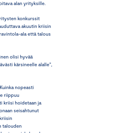
ava alan yrityksille.
yritysten konkurssit
auduttava akuutin kriisin
ravintola-ala että talous
inen olisi hyvää
ästi kärsineelle alalle”,
 Kuinka nopeasti
e riippuu
 kriisi hoidetaan ja
konaan seisahtunut
riisin
n talouden