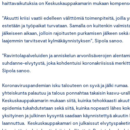
haittavaikutuksia on Keskuskauppakamarin mukaan kompensoit
”Akuutti kriisi vaatii edelleen välittömiä toimenpiteitä, joilla 
estetään ja työpaikat turvataan. Samalla on kuitenkin valmist
jälkeiseen aikaan, jolloin rajoitusten purkamisen jälkeen sekä 
laajemmin tarvitsevat kylmäkäynnistyksen”, Sipola sanoo.
”Ravintolapalveluiden ja anniskelun arvonlisäverojen alentam
suhdanne-elvytystä, joka kohdentuisi koronakriisissä merkittäv
Sipola sanoo.
Koronaviruspandemian isku talouteen on syvä ja jälki rumaa.
yhteiskunta palautuu ja talous ponnahtaa takaisin kasvu-urall
Keskuskauppakamarin mukaan siitä, kuinka tehokkaasti akuutti
epidemia tukahdutetaan sekä siitä, kuinka nopeasti lähes ko
yksityinen ja julkinen kysyntä saadaan käynnistettyä akuutin k
laannuttua. Keskuskauppakamari on julkaissut elvytyspaketi