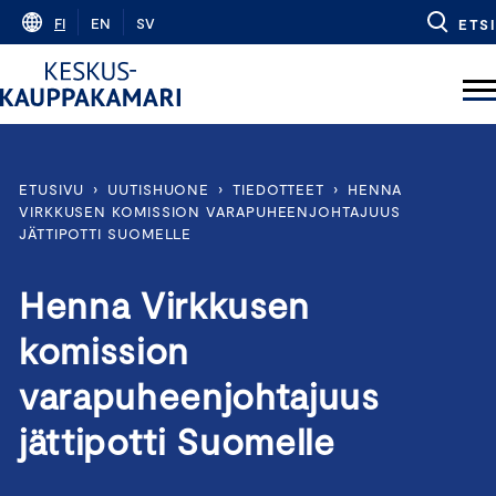
Skip
FI
EN
SV
ETSI
to
content
ETUSIVU
›
UUTISHUONE
›
TIEDOTTEET
›
HENNA
VIRKKUSEN KOMISSION VARAPUHEENJOHTAJUUS
JÄTTIPOTTI SUOMELLE
Henna Virkkusen
komission
varapuheenjohtajuus
jättipotti Suomelle