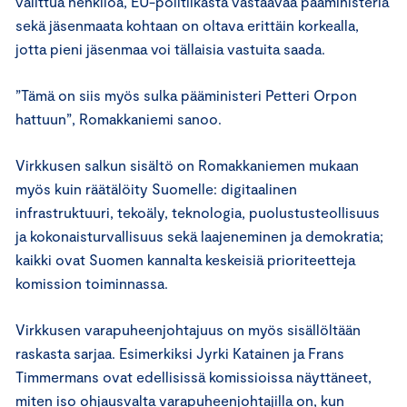
valittua henkilöä, EU-politiikasta vastaavaa pääministeriä
sekä jäsenmaata kohtaan on oltava erittäin korkealla,
jotta pieni jäsenmaa voi tällaisia vastuita saada.
”Tämä on siis myös sulka pääministeri Petteri Orpon
hattuun”, Romakkaniemi sanoo.
Virkkusen salkun sisältö on Romakkaniemen mukaan
myös kuin räätälöity Suomelle: digitaalinen
infrastruktuuri, tekoäly, teknologia, puolustusteollisuus
ja kokonaisturvallisuus sekä laajeneminen ja demokratia;
kaikki ovat Suomen kannalta keskeisiä prioriteetteja
komission toiminnassa.
Virkkusen varapuheenjohtajuus on myös sisällöltään
raskasta sarjaa. Esimerkiksi Jyrki Katainen ja Frans
Timmermans ovat edellisissä komissioissa näyttäneet,
miten iso ohjausvalta varapuheenjohtajilla on, kun