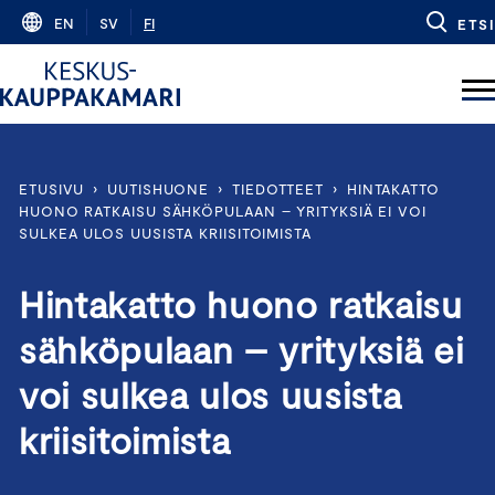
Skip
EN
SV
FI
ETSI
to
content
ETUSIVU
›
UUTISHUONE
›
TIEDOTTEET
›
HINTAKATTO
HUONO RATKAISU SÄHKÖPULAAN – YRITYKSIÄ EI VOI
SULKEA ULOS UUSISTA KRIISITOIMISTA
Hintakatto huono ratkaisu
sähköpulaan – yrityksiä ei
voi sulkea ulos uusista
kriisitoimista