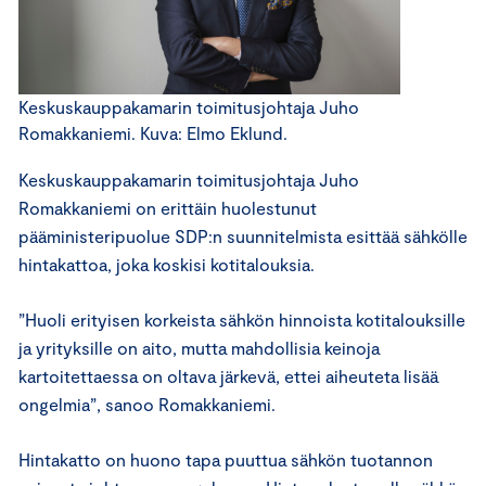
Keskuskauppakamarin toimitusjohtaja Juho
Romakkaniemi. Kuva: Elmo Eklund.
Keskuskauppakamarin toimitusjohtaja Juho
Romakkaniemi on erittäin huolestunut
pääministeripuolue SDP:n suunnitelmista esittää sähkölle
hintakattoa, joka koskisi kotitalouksia.
”Huoli erityisen korkeista sähkön hinnoista kotitalouksille
ja yrityksille on aito, mutta mahdollisia keinoja
kartoitettaessa on oltava järkevä, ettei aiheuteta lisää
ongelmia”, sanoo Romakkaniemi.
Hintakatto on huono tapa puuttua sähkön tuotannon