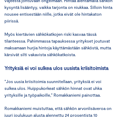
vajeesta johtuvaan ongelmaan. Hintaa alentamalla sähkön
kysyntä lisääntyy, vaikka tarjonta on niukkaa. Silloin hinta
nousee entisestään niille, jotka eivät ole hintakaton
piirissä.
Myös kiertävien sähkökatkojen riski kasvaa tässä
tilanteessa. Pahimmassa tapauksessa yritykset joutuvat
maksamaan hurjia hintoja käyttämästään sähköstä, mutta
kärsivät silti vakavista sähkökatkoista.
Yrityksiä ei voi sulkea ulos uusista kriisitoimista
”Jos uusia kriisitoimia suunnitellaan, yrityksiä ei voi
sulkea ulos. Huippukorkeat sähkön hinnat ovat uhka
yrityksille ja työpaikoille,” Romakkaniemi painottaa.
Romakkaniemi muistuttaa, että sähkön arvonlisäveroa on
juuri joulukuun alusta alennettu 24 prosentista 10