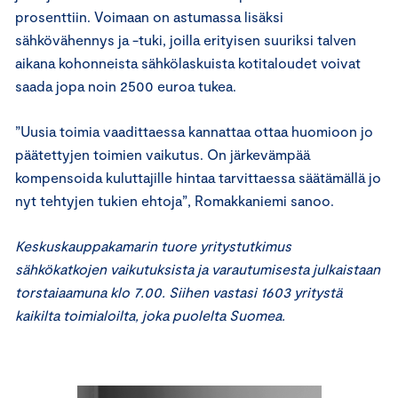
prosenttiin. Voimaan on astumassa lisäksi
sähkövähennys ja -tuki, joilla erityisen suuriksi talven
aikana kohonneista sähkölaskuista kotitaloudet voivat
saada jopa noin 2500 euroa tukea.
”Uusia toimia vaadittaessa kannattaa ottaa huomioon jo
päätettyjen toimien vaikutus. On järkevämpää
kompensoida kuluttajille hintaa tarvittaessa säätämällä jo
nyt tehtyjen tukien ehtoja”, Romakkaniemi sanoo.
Keskuskauppakamarin tuore yritystutkimus
sähkökatkojen vaikutuksista ja varautumisesta julkaistaan
torstaiaamuna klo 7.00. Siihen vastasi 1603 yritystä
kaikilta toimialoilta, joka puolelta Suomea.