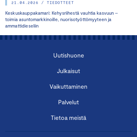
21.04.2026 / TIEDOTTEET
Keskuskauppakamari: Kehysriihestä vauhtia kasvuun –
toimia asuntomarkkinoille, nuorisotyöttömyyteen ja
ammattidieseliin
Uutishuone
Julkaisut
Vaikuttaminen
Palvelut
Tietoa meistä