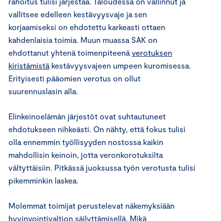
rahoitus tulisi järjestää. Taloudessa on vallinnut ja
vallitsee edelleen kestävyysvaje ja sen
korjaamiseksi on ehdotettu karkeasti ottaen
kahdenlaisia toimia. Muun muassa SAK on
ehdottanut yhtenä toimenpiteenä
verotuksen
kiristämistä
kestävyysvajeen umpeen kuromisessa.
Erityisesti pääomien verotus on ollut
suurennuslasin alla.
Elinkeinoelämän järjestöt ovat suhtautuneet
ehdotukseen nihkeästi. On nähty, että fokus tulisi
olla ennemmin työllisyyden nostossa kaikin
mahdollisin keinoin, jotta veronkorotuksilta
vältyttäisiin. Pitkässä juoksussa työn verotusta tulisi
pikemminkin laskea.
Molemmat toimijat perustelevat näkemyksiään
hyvinvointivaltion säilyttämisellä. Mikä