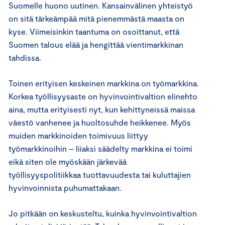
Suomelle huono uutinen. Kansainvälinen yhteistyö
on sitä tärkeämpää mitä pienemmästä maasta on
kyse. Viimeisinkin taantuma on osoittanut, että
Suomen talous elää ja hengittää vientimarkkinan
tahdissa.
Toinen erityisen keskeinen markkina on työmarkkina.
Korkea työllisyysaste on hyvinvointivaltion elinehto
aina, mutta erityisesti nyt, kun kehittyneissä maissa
väestö vanhenee ja huoltosuhde heikkenee. Myös
muiden markkinoiden toimivuus liittyy
työmarkkinoihin – liiaksi säädelty markkina ei toimi
eikä siten ole myöskään järkevää
työllisyyspolitiikkaa tuottavuudesta tai kuluttajien
hyvinvoinnista puhumattakaan.
Jo pitkään on keskusteltu, kuinka hyvinvointivaltion