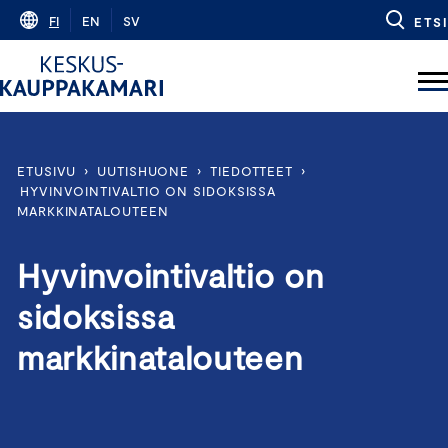
Skip
FI
EN
SV
ETSI
to
content
ETUSIVU
›
UUTISHUONE
›
TIEDOTTEET
›
HYVINVOINTIVALTIO ON SIDOKSISSA
MARKKINATALOUTEEN
Hyvinvointivaltio on
sidoksissa
markkinatalouteen