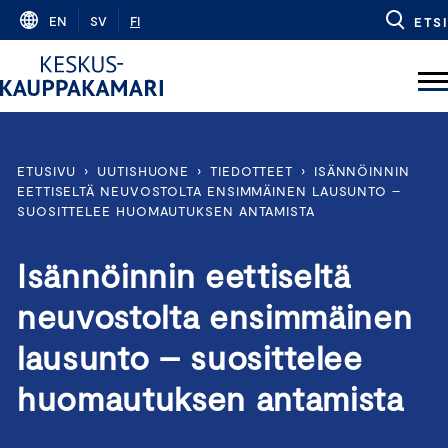
Skip
EN
SV
FI
ETSI
to
content
ETUSIVU
›
UUTISHUONE
›
TIEDOTTEET
›
ISÄNNÖINNIN
EETTISELTÄ NEUVOSTOLTA ENSIMMÄINEN LAUSUNTO –
SUOSITTELEE HUOMAUTUKSEN ANTAMISTA
Isännöinnin eettiseltä
neuvostolta ensimmäinen
lausunto – suosittelee
huomautuksen antamista