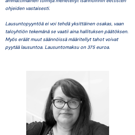
ammattimainen toimija menetellyt isännöinnin eettisten
ohjeiden vastaisesti.
Lausuntopyyntöä ei voi tehdä yksittäinen osakas, vaan
taloyhtiön tekemänä se vaatii aina hallituksen päätöksen.
Myös eräät muut säännöissä määritellyt tahot voivat
pyytää lausuntoa. Lausuntomaksu on 375 euroa.