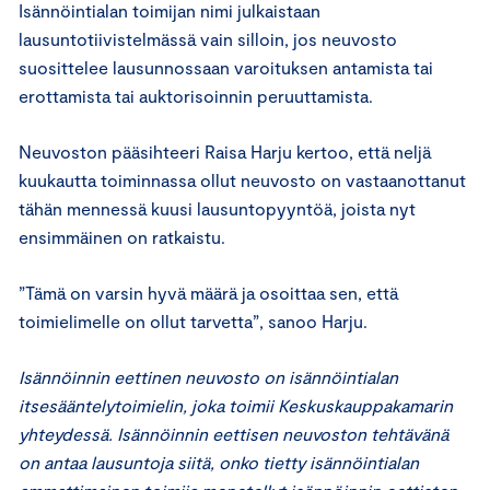
Isännöintialan toimijan nimi julkaistaan
lausuntotiivistelmässä vain silloin, jos neuvosto
suosittelee lausunnossaan varoituksen antamista tai
erottamista tai auktorisoinnin peruuttamista.
Neuvoston pääsihteeri Raisa Harju kertoo, että neljä
kuukautta toiminnassa ollut neuvosto on vastaanottanut
tähän mennessä kuusi lausuntopyyntöä, joista nyt
ensimmäinen on ratkaistu.
”Tämä on varsin hyvä määrä ja osoittaa sen, että
toimielimelle on ollut tarvetta”, sanoo Harju.
Isännöinnin eettinen neuvosto on isännöintialan
itsesääntelytoimielin, joka toimii Keskuskauppakamarin
yhteydessä. Isännöinnin eettisen neuvoston tehtävänä
on antaa lausuntoja siitä, onko tietty isännöintialan