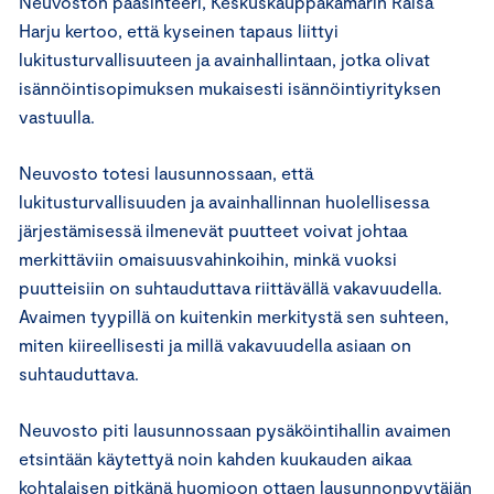
Neuvoston pääsihteeri, Keskuskauppakamarin Raisa
Harju kertoo, että kyseinen tapaus liittyi
lukitusturvallisuuteen ja avainhallintaan, jotka olivat
isännöintisopimuksen mukaisesti isännöintiyrityksen
vastuulla.
Neuvosto totesi lausunnossaan, että
lukitusturvallisuuden ja avainhallinnan huolellisessa
järjestämisessä ilmenevät puutteet voivat johtaa
merkittäviin omaisuusvahinkoihin, minkä vuoksi
puutteisiin on suhtauduttava riittävällä vakavuudella.
Avaimen tyypillä on kuitenkin merkitystä sen suhteen,
miten kiireellisesti ja millä vakavuudella asiaan on
suhtauduttava.
Neuvosto piti lausunnossaan pysäköintihallin avaimen
etsintään käytettyä noin kahden kuukauden aikaa
kohtalaisen pitkänä huomioon ottaen lausunnonpyytäjän