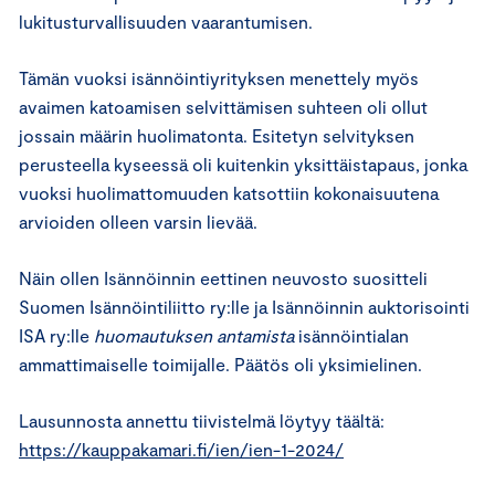
lukitusturvallisuuden vaarantumisen.
Tämän vuoksi isännöintiyrityksen menettely myös
avaimen katoamisen selvittämisen suhteen oli ollut
jossain määrin huolimatonta. Esitetyn selvityksen
perusteella kyseessä oli kuitenkin yksittäistapaus, jonka
vuoksi huolimattomuuden katsottiin kokonaisuutena
arvioiden olleen varsin lievää.
Näin ollen Isännöinnin eettinen neuvosto suositteli
Suomen Isännöintiliitto ry:lle ja Isännöinnin auktorisointi
ISA ry:lle
huomautuksen antamista
isännöintialan
ammattimaiselle toimijalle. Päätös oli yksimielinen.
Lausunnosta annettu tiivistelmä löytyy täältä:
https://kauppakamari.fi/ien/ien-1-2024/