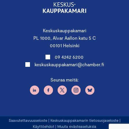
Keskuskauppakamari
PL 1000, Alvar Aallon katu 5 C
00101 Helsinki
09 4242 6200
keskuskauppakamari@chamber.fi
Seuraa meitä:
Saavutettavuusseloste
|
Keskuskauppakamarin tietosuojaseloste
|
Käyttöehdot
|
Muuta evästeasetuksia