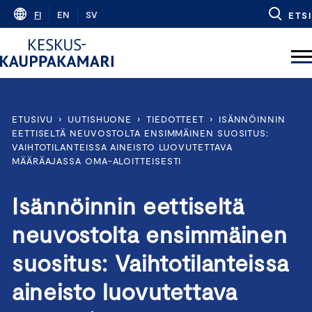
Skip
FI
EN
SV
ETSI
to
content
ETUSIVU
›
UUTISHUONE
›
TIEDOTTEET
›
ISÄNNÖINNIN
EETTISELTÄ NEUVOSTOLTA ENSIMMÄINEN SUOSITUS:
VAIHTOTILANTEISSA AINEISTO LUOVUTETTAVA
MÄÄRÄAJASSA OMA-ALOITTEISESTI
Isännöinnin eettiseltä
neuvostolta ensimmäinen
suositus: Vaihtotilanteissa
aineisto luovutettava