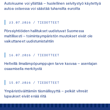
Autokuume voi yllättää – huolellinen selvitystyö käytettyä
autoa ostaessa voi säästää tuhansilta euroilta
23.07.2026 / TIEDOTTEET
Pörssiyhtiöiden hallitukset uudistuvat Suomessa
maltillisesti – toimintaympäristön muutokset eivät ole
vaikuttaneet uudistumistahtiin
16.07.2026 / TIEDOTTEET
Helteillä ilmalämpöpumppujen tarve kasvaa – asentajan
osaamisella merkitystä
15.07.2026 / TIEDOTTEET
Ympäristöväittämiin täsmällisyyttä – pelkät vihreät
lupaukset eivät enää riitä