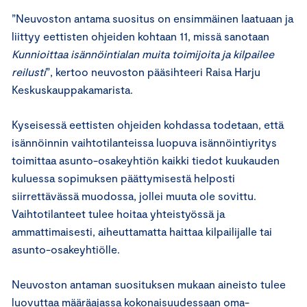
”Neuvoston antama suositus on ensimmäinen laatuaan ja
liittyy eettisten ohjeiden kohtaan 11, missä sanotaan
Kunnioittaa isännöintialan muita toimijoita ja kilpailee
reilusti
”, kertoo neuvoston pääsihteeri Raisa Harju
Keskuskauppakamarista.
Kyseisessä eettisten ohjeiden kohdassa todetaan, että
isännöinnin vaihtotilanteissa luopuva isännöintiyritys
toimittaa asunto-osakeyhtiön kaikki tiedot kuukauden
kuluessa sopimuksen päättymisestä helposti
siirrettävässä muodossa, jollei muuta ole sovittu.
Vaihtotilanteet tulee hoitaa yhteistyössä ja
ammattimaisesti, aiheuttamatta haittaa kilpailijalle tai
asunto-osakeyhtiölle.
Neuvoston antaman suosituksen mukaan aineisto tulee
luovuttaa määräajassa kokonaisuudessaan oma-