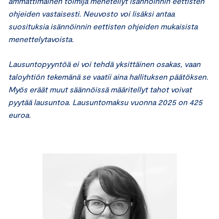
ammattimainen toimija menetellyt isännöinnin eettisten
ohjeiden vastaisesti. Neuvosto voi lisäksi antaa
suosituksia isännöinnin eettisten ohjeiden mukaisista
menettelytavoista.
Lausuntopyyntöä ei voi tehdä yksittäinen osakas, vaan
taloyhtiön tekemänä se vaatii aina hallituksen päätöksen.
Myös eräät muut säännöissä määritellyt tahot voivat
pyytää lausuntoa. Lausuntomaksu vuonna 2025 on 425
euroa.