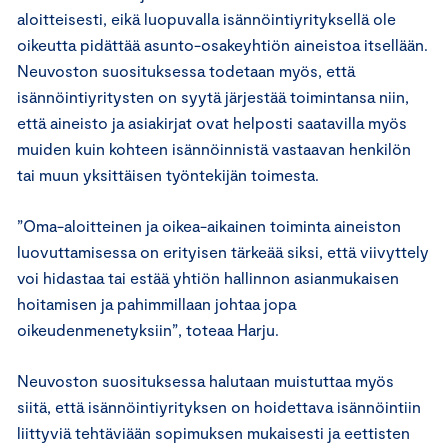
aloitteisesti, eikä luopuvalla isännöintiyrityksellä ole
oikeutta pidättää asunto-osakeyhtiön aineistoa itsellään.
Neuvoston suosituksessa todetaan myös, että
isännöintiyritysten on syytä järjestää toimintansa niin,
että aineisto ja asiakirjat ovat helposti saatavilla myös
muiden kuin kohteen isännöinnistä vastaavan henkilön
tai muun yksittäisen työntekijän toimesta.
”Oma-aloitteinen ja oikea-aikainen toiminta aineiston
luovuttamisessa on erityisen tärkeää siksi, että viivyttely
voi hidastaa tai estää yhtiön hallinnon asianmukaisen
hoitamisen ja pahimmillaan johtaa jopa
oikeudenmenetyksiin”, toteaa Harju.
Neuvoston suosituksessa halutaan muistuttaa myös
siitä, että isännöintiyrityksen on hoidettava isännöintiin
liittyviä tehtäviään sopimuksen mukaisesti ja eettisten