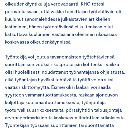
oikeudenkäyntikuluja verovapaasti. KHO totesi
perusteluissaan, että vaikka toimittajan työtehtäviin oli
kuulunut sanomalehdessä julkaistavien artikkelien
laatiminen, hänen työtehtäviinsä ei kuitenkaan ollut
katsottava kuuluneen vastaajana oleminen rikosasiaa
koskevassa oikeudenkäynnissä.
Työntekijä voi joutua tavanomaisten työtehtäviensä
suorittamisen vuoksi rikosprosessin kohteeksi, vaikka
olisi huolellisesti noudattanut työnantajansa ohjeistusta,
eikä työantajan hyväksi tehtävältä työltä voida siksi
vaatia riskittömyyttä. Esimerkiksi lääkäri voi saada
syytteen vammantuottamuksesta, raskaan ajoneuvon
kuljettaja kuolemantuottamuksesta, työnjohtaja
työturvallisuusrikoksesta tai pörssiyhtiön talousjohtaja
arvopaperimarkkinoita koskevasta tiedottamisrikoksesta.
Työntekijän työssään suorittamien tai suorittamatta