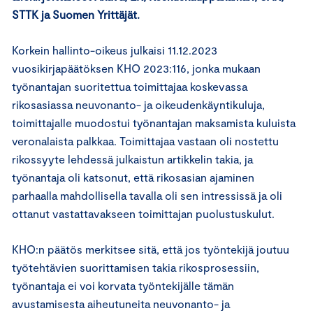
STTK ja Suomen Yrittäjät.
Korkein hallinto-oikeus julkaisi 11.12.2023
vuosikirjapäätöksen KHO 2023:116, jonka mukaan
työnantajan suoritettua toimittajaa koskevassa
rikosasiassa neuvonanto- ja oikeudenkäyntikuluja,
toimittajalle muodostui työnantajan maksamista kuluista
veronalaista palkkaa. Toimittajaa vastaan oli nostettu
rikossyyte lehdessä julkaistun artikkelin takia, ja
työnantaja oli katsonut, että rikosasian ajaminen
parhaalla mahdollisella tavalla oli sen intressissä ja oli
ottanut vastattavakseen toimittajan puolustuskulut.
KHO:n päätös merkitsee sitä, että jos työntekijä joutuu
työtehtävien suorittamisen takia rikosprosessiin,
työnantaja ei voi korvata työntekijälle tämän
avustamisesta aiheutuneita neuvonanto- ja