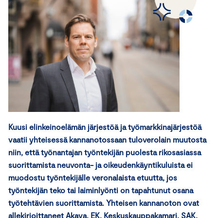
Kuusi elinkeinoelämän järjestöä ja työmarkkinajärjestöä
vaatii yhteisessä kannanotossaan tuloverolain muutosta
niin, että työnantajan työntekijän puolesta rikosasiassa
suorittamista neuvonta- ja oikeudenkäyntikuluista ei
muodostu työntekijälle veronalaista etuutta, jos
työntekijän teko tai laiminlyönti on tapahtunut osana
työtehtävien suorittamista. Yhteisen kannanoton ovat
allekirjoittaneet Akava, EK, Keskuskauppakamari, SAK,