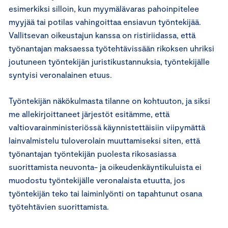
esimerkiksi silloin, kun myymälävaras pahoinpitelee
myyjää tai potilas vahingoittaa ensiavun työntekijää.
Vallitsevan oikeustajun kanssa on ristiriidassa, että
työnantajan maksaessa työtehtävissään rikoksen uhriksi
joutuneen työntekijän juristikustannuksia, työntekijälle
syntyisi veronalainen etuus.
Työntekijän näkökulmasta tilanne on kohtuuton, ja siksi
me allekirjoittaneet järjestöt esitämme, että
valtiovarainministeriössä käynnistettäisiin viipymättä
lainvalmistelu tuloverolain muuttamiseksi siten, että
työnantajan työntekijän puolesta rikosasiassa
suorittamista neuvonta- ja oikeudenkäyntikuluista ei
muodostu työntekijälle veronalaista etuutta, jos
työntekijän teko tai laiminlyönti on tapahtunut osana
työtehtävien suorittamista.