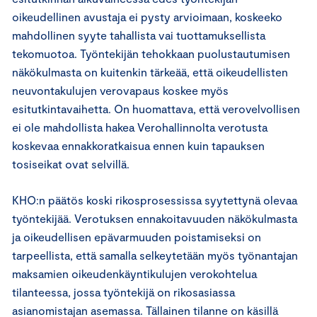
oikeudellinen avustaja ei pysty arvioimaan, koskeeko
mahdollinen syyte tahallista vai tuottamuksellista
tekomuotoa. Työntekijän tehokkaan puolustautumisen
näkökulmasta on kuitenkin tärkeää, että oikeudellisten
neuvontakulujen verovapaus koskee myös
esitutkintavaihetta. On huomattava, että verovelvollisen
ei ole mahdollista hakea Verohallinnolta verotusta
koskevaa ennakkoratkaisua ennen kuin tapauksen
tosiseikat ovat selvillä.
KHO:n päätös koski rikosprosessissa syytettynä olevaa
työntekijää. Verotuksen ennakoitavuuden näkökulmasta
ja oikeudellisen epävarmuuden poistamiseksi on
tarpeellista, että samalla selkeytetään myös työnantajan
maksamien oikeudenkäyntikulujen verokohtelua
tilanteessa, jossa työntekijä on rikosasiassa
asianomistajan asemassa. Tällainen tilanne on käsillä