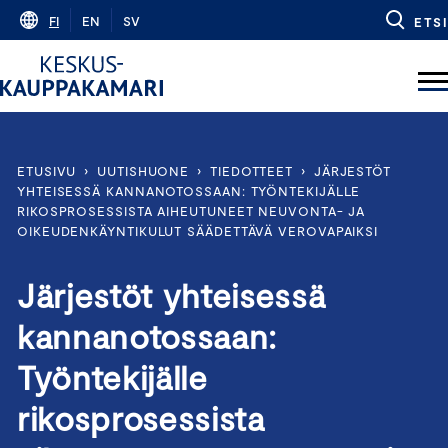
Skip
FI
EN
SV
ETSI
to
content
ETUSIVU
›
UUTISHUONE
›
TIEDOTTEET
›
JÄRJESTÖT
YHTEISESSÄ KANNANOTOSSAAN: TYÖNTEKIJÄLLE
RIKOSPROSESSISTA AIHEUTUNEET NEUVONTA- JA
OIKEUDENKÄYNTIKULUT SÄÄDETTÄVÄ VEROVAPAIKSI
Järjestöt yhteisessä
kannanotossaan:
Työntekijälle
rikosprosessista