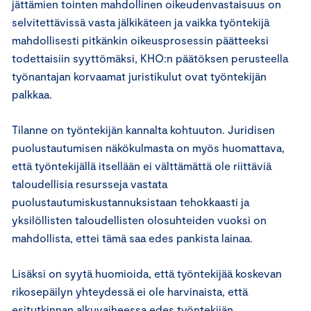
jättämien tointen mahdollinen oikeudenvastaisuus on
selvitettävissä vasta jälkikäteen ja vaikka työntekijä
mahdollisesti pitkänkin oikeusprosessin päätteeksi
todettaisiin syyttömäksi, KHO:n päätöksen perusteella
työnantajan korvaamat juristikulut ovat työntekijän
palkkaa.
Tilanne on työntekijän kannalta kohtuuton. Juridisen
puolustautumisen näkökulmasta on myös huomattava,
että työntekijällä itsellään ei välttämättä ole riittäviä
taloudellisia resursseja vastata
puolustautumiskustannuksistaan tehokkaasti ja
yksilöllisten taloudellisten olosuhteiden vuoksi on
mahdollista, ettei tämä saa edes pankista lainaa.
Lisäksi on syytä huomioida, että työntekijää koskevan
rikosepäilyn yhteydessä ei ole harvinaista, että
esitutkinnan alkuvaiheessa edes työntekijän