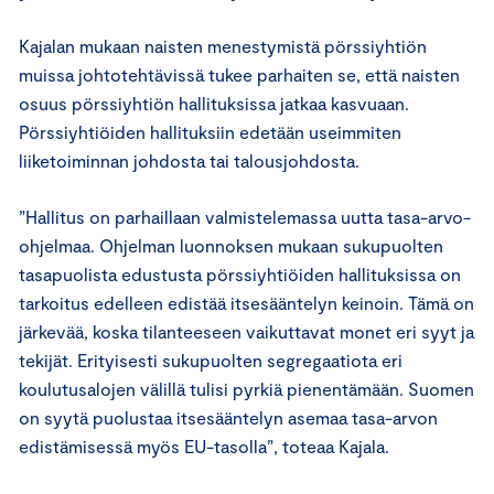
Kajalan mukaan naisten menestymistä pörssiyhtiön
muissa johtotehtävissä tukee parhaiten se, että naisten
osuus pörssiyhtiön hallituksissa jatkaa kasvuaan.
Pörssiyhtiöiden hallituksiin edetään useimmiten
liiketoiminnan johdosta tai talousjohdosta.
”Hallitus on parhaillaan valmistelemassa uutta tasa-arvo-
ohjelmaa. Ohjelman luonnoksen mukaan sukupuolten
tasapuolista edustusta pörssiyhtiöiden hallituksissa on
tarkoitus edelleen edistää itsesääntelyn keinoin. Tämä on
järkevää, koska tilanteeseen vaikuttavat monet eri syyt ja
tekijät. Erityisesti sukupuolten segregaatiota eri
koulutusalojen välillä tulisi pyrkiä pienentämään. Suomen
on syytä puolustaa itsesääntelyn asemaa tasa-arvon
edistämisessä myös EU-tasolla”, toteaa Kajala.