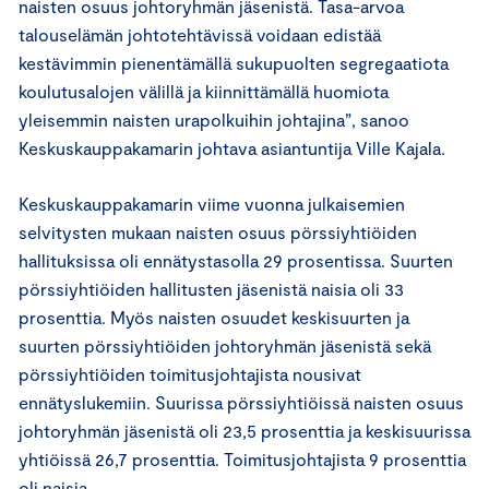
naisten osuus johtoryhmän jäsenistä. Tasa-arvoa
talouselämän johtotehtävissä voidaan edistää
kestävimmin pienentämällä sukupuolten segregaatiota
koulutusalojen välillä ja kiinnittämällä huomiota
yleisemmin naisten urapolkuihin johtajina”, sanoo
Keskuskauppakamarin johtava asiantuntija Ville Kajala.
Keskuskauppakamarin viime vuonna julkaisemien
selvitysten mukaan naisten osuus pörssiyhtiöiden
hallituksissa oli ennätystasolla 29 prosentissa. Suurten
pörssiyhtiöiden hallitusten jäsenistä naisia oli 33
prosenttia. Myös naisten osuudet keskisuurten ja
suurten pörssiyhtiöiden johtoryhmän jäsenistä sekä
pörssiyhtiöiden toimitusjohtajista nousivat
ennätyslukemiin. Suurissa pörssiyhtiöissä naisten osuus
johtoryhmän jäsenistä oli 23,5 prosenttia ja keskisuurissa
yhtiöissä 26,7 prosenttia. Toimitusjohtajista 9 prosenttia
oli naisia.