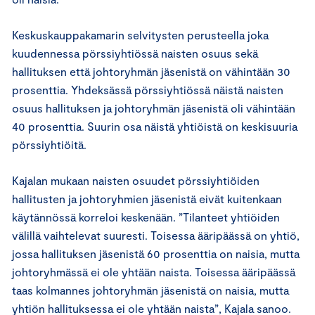
Keskuskauppakamarin selvitysten perusteella joka
kuudennessa pörssiyhtiössä naisten osuus sekä
hallituksen että johtoryhmän jäsenistä on vähintään 30
prosenttia. Yhdeksässä pörssiyhtiössä näistä naisten
osuus hallituksen ja johtoryhmän jäsenistä oli vähintään
40 prosenttia. Suurin osa näistä yhtiöistä on keskisuuria
pörssiyhtiöitä.
Kajalan mukaan naisten osuudet pörssiyhtiöiden
hallitusten ja johtoryhmien jäsenistä eivät kuitenkaan
käytännössä korreloi keskenään. ”Tilanteet yhtiöiden
välillä vaihtelevat suuresti. Toisessa ääripäässä on yhtiö,
jossa hallituksen jäsenistä 60 prosenttia on naisia, mutta
johtoryhmässä ei ole yhtään naista. Toisessa ääripäässä
taas kolmannes johtoryhmän jäsenistä on naisia, mutta
yhtiön hallituksessa ei ole yhtään naista”, Kajala sanoo.