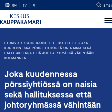
Skip
EN
SV
FI
ETSI
to
content
ETUSIVU
›
UUTISHUONE
›
TIEDOTTEET
›
JOKA
KUUDENNESSA PÖRSSIYHTIÖSSÄ ON NAISIA SEKÄ
HALLITUKSESSA ETTÄ JOHTORYHMÄSSÄ VÄHINTÄÄN
KOLMANNES
Joka kuudennessa
pörssiyhtiössä on naisia
sekä hallituksessa että
johtoryhmässä vähintään