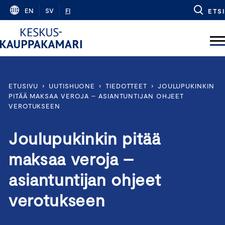
Skip
EN
SV
FI
ETSI
to
content
ETUSIVU
›
UUTISHUONE
›
TIEDOTTEET
›
JOULUPUKINKIN
PITÄÄ MAKSAA VEROJA – ASIANTUNTIJAN OHJEET
VEROTUKSEEN
Joulupukinkin pitää
maksaa veroja –
asiantuntijan ohjeet
verotukseen