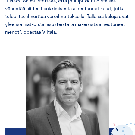
“Lisäksi on muistettava, että joulupukkituloista saa
vähentää niiden hankkimisesta aiheutuneet kulut, jotka
tulee itse ilmoittaa veroilmoituksella. Tällaisia kuluja ovat
yleensä matkoista, asusteista ja makeisista aiheutuneet
menot”, opastaa Viitala.