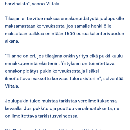
harvinaista”, sanoo Viitala.
Tilaajan ei tarvitse maksaa ennakonpidätystä joulupukille
maksamastaan korvauksesta, jos samalle henkilölle
maksetaan palkkaa enintään 1 500 euroa kalenterivuoden
aikana.
“Tilanne on eri, jos tilaajana onkin yritys eikä pukki kuulu
ennakkoperintärekisteriin. Yrityksen on toimitettava
ennakonpidätys pukin korvauksesta ja lisäksi
ilmoitettava maksettu korvaus tulorekisteriin”, selventää
Viitala.
Joulupukin tulee muistaa tarkistaa veroilmoituksensa
keväällä. Jos pukkituloja puuttuu veroilmoitukselta, ne
on ilmoitettava tarkistusvaiheessa.