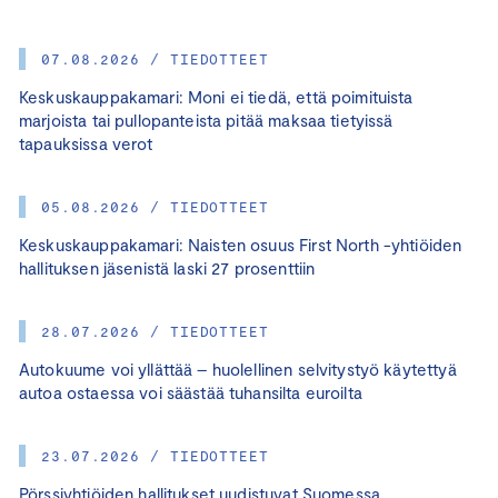
07.08.2026 / TIEDOTTEET
Keskuskauppakamari: Moni ei tiedä, että poimituista
marjoista tai pullopanteista pitää maksaa tietyissä
tapauksissa verot
05.08.2026 / TIEDOTTEET
Keskuskauppakamari: Naisten osuus First North -yhtiöiden
hallituksen jäsenistä laski 27 prosenttiin
28.07.2026 / TIEDOTTEET
Autokuume voi yllättää – huolellinen selvitystyö käytettyä
autoa ostaessa voi säästää tuhansilta euroilta
23.07.2026 / TIEDOTTEET
Pörssiyhtiöiden hallitukset uudistuvat Suomessa