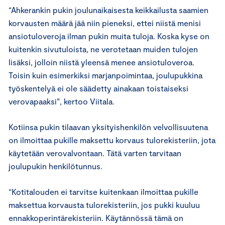
“Ahkerankin pukin joulunaikaisesta keikkailusta saamien
korvausten määrä jää niin pieneksi, ettei niistä menisi
ansiotuloveroja ilman pukin muita tuloja. Koska kyse on
kuitenkin sivutuloista, ne verotetaan muiden tulojen
lisäksi, jolloin niistä yleensä menee ansiotuloveroa.
Toisin kuin esimerkiksi marjanpoimintaa, joulupukkina
työskentelyä ei ole säädetty ainakaan toistaiseksi
verovapaaksi”, kertoo Viitala.
Kotiinsa pukin tilaavan yksityishenkilön velvollisuutena
on ilmoittaa pukille maksettu korvaus tulorekisteriin, jota
käytetään verovalvontaan. Tätä varten tarvitaan
joulupukin henkilötunnus.
“Kotitalouden ei tarvitse kuitenkaan ilmoittaa pukille
maksettua korvausta tulorekisteriin, jos pukki kuuluu
ennakkoperintärekisteriin. Käytännössä tämä on