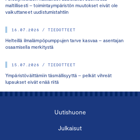
maltillisesti – toimintaympäristön muutokset eivät ole
vaikuttaneet uudistumistahtiin
16.07.2026 / TIEDOTTEET
Helteillä ilmalämpöpumppujen tarve kasvaa – asentajan
osaamisella merkitystä
15.07.2026 / TIEDOTTEET
Ympäristöväittämiin täsmällisyyttä – pelkät vihreät
lupaukset eivät enää riitä
Uutishuone
Julkaisut