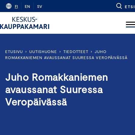
Skip
FI
EN
SV
ETSI
to
content
ETUSIVU
›
UUTISHUONE
›
TIEDOTTEET
›
JUHO
ROMAKKANIEMEN AVAUSSANAT SUURESSA VEROPÄIVÄSSÄ
Juho Romakkaniemen
avaussanat Suuressa
Veropäivässä