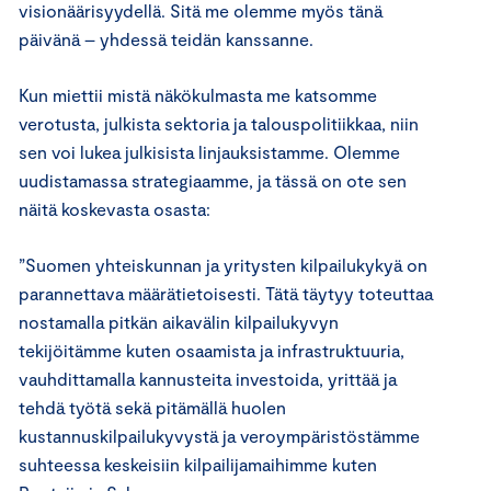
visionäärisyydellä. Sitä me olemme myös tänä
päivänä – yhdessä teidän kanssanne.
Kun miettii mistä näkökulmasta me katsomme
verotusta, julkista sektoria ja talouspolitiikkaa, niin
sen voi lukea julkisista linjauksistamme. Olemme
uudistamassa strategiaamme, ja tässä on ote sen
näitä koskevasta osasta:
”Suomen yhteiskunnan ja yritysten kilpailukykyä on
parannettava määrätietoisesti. Tätä täytyy toteuttaa
nostamalla pitkän aikavälin kilpailukyvyn
tekijöitämme kuten osaamista ja infrastruktuuria,
vauhdittamalla kannusteita investoida, yrittää ja
tehdä työtä sekä pitämällä huolen
kustannuskilpailukyvystä ja veroympäristöstämme
suhteessa keskeisiin kilpailijamaihimme kuten