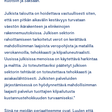
Ruotsiin ja Saksaan.
Julkista taloutta on hoidettava vastuullisesti siten,
että sen pitkän aikavälin kestävyys turvataan
väestön ikärakenteen ja elinkeinojen
rakennemuutoksissa. Julkisen sektorin
rahoittamiseen tarkoitetut verot on kerättävä
mahdollisimman laajoista veropohjista ja matalilla
verokannoilla, tehokkaasti ja kilpailuneutraalisti.
Uusissa julkisissa menoissa on käytettävä harkintaa
ja malttia. Jo toteutettaviksi päätetyt julkisen
sektorin tehtävät on toteutettava tehokkaasti ja
asiakaslähtöisesti. Julkisten palveluiden
järjestämisessä on hyödynnettävä mahdollisimman
laajasti palvelun tuottajien kilpailutusta
kustannustehokkuuden turvaamiseksi.”
Siinä ne meidän periaatteemme ovat. Luulen että