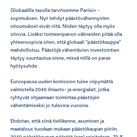
Globaalilla tasolla tarvitsemme Pariisi+ -
sopimuksen. Nyt tehdyt päästövähennysten
sitoumukset eivät riitä. Niiden täytyy olla myös
sitovia. Lisäksi toimeenpanon välineiden pitää olla
yhteensopivia siten, että globaali ”päästökauppa”
mahdollistuu. Päästöjä vähentävien investointien
täytyy suuntautua sinne, missä niillä on paras
hyötysuhde.
Euroopassa uuden komission tulee viipymättä
valmistella 2040 ilmasto- ja energialait, jotka
ryhtyvät ohjaamaan toimintaa päästöjen
vähentämiseksi jo tulevina vuosina.
Ehdotan, että siinä tieliikenne, asuminen ja
maatalous tuodaan mukaan päästökaupan piiriin.
2040 päästökaupan päästöt (cap) rajoitetaan -70 %