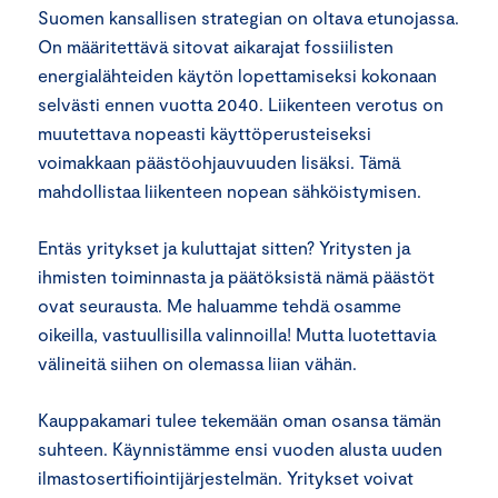
Suomen kansallisen strategian on oltava etunojassa.
On määritettävä sitovat aikarajat fossiilisten
energialähteiden käytön lopettamiseksi kokonaan
selvästi ennen vuotta 2040. Liikenteen verotus on
muutettava nopeasti käyttöperusteiseksi
voimakkaan päästöohjauvuuden lisäksi. Tämä
mahdollistaa liikenteen nopean sähköistymisen.
Entäs yritykset ja kuluttajat sitten? Yritysten ja
ihmisten toiminnasta ja päätöksistä nämä päästöt
ovat seurausta. Me haluamme tehdä osamme
oikeilla, vastuullisilla valinnoilla! Mutta luotettavia
välineitä siihen on olemassa liian vähän.
Kauppakamari tulee tekemään oman osansa tämän
suhteen. Käynnistämme ensi vuoden alusta uuden
ilmastosertifiointijärjestelmän. Yritykset voivat