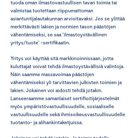
tuoda oman ilmastovastuullisen tavan toimia tai
valmistaa tuotettaan riippumattoman
asiantuntijalautakunnan arvioitavaksi. Jos se ylittää
merkittävästi lakien ja normien tason päästöjen
vähentämiseksi, se saa ’ilmastoystävällinen
yritys/tuote’ -sertifikaatin.
Yritys voi käyttää sitä markkinoinnissaan, jotta
kuluttajat voivat tehdä ilmastoystävällisiä valintoja.
Näin saamme massavoimaa päästöjen
vähentämiseksi yli tarvittavien julkisten toimien ja
lakien. Jokainen voi aidosti tehdä jotakin.
Lanseeraamme samanlaiset sertifioitijärjestelmät
myös ympäristövastuullisuudelle, sosiaaliselle
vastuullisuudelle sekä ihmisoikeusvastuullisuudelle
tuotanto- ja alihankintaketjuissa.
Jokainen voi tehdä jotakin. Ja toimia todella