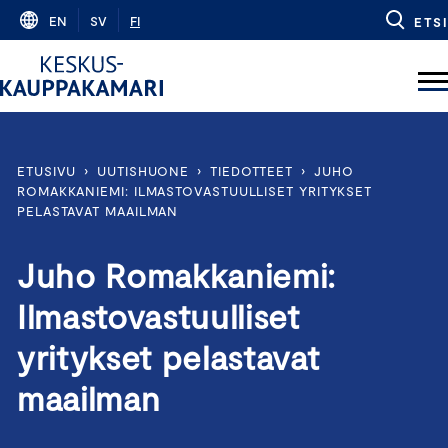
Skip
EN
SV
FI
ETSI
to
content
ETUSIVU
›
UUTISHUONE
›
TIEDOTTEET
›
JUHO
ROMAKKANIEMI: ILMASTOVASTUULLISET YRITYKSET
PELASTAVAT MAAILMAN
Juho Romakkaniemi:
Ilmastovastuulliset
yritykset pelastavat
maailman