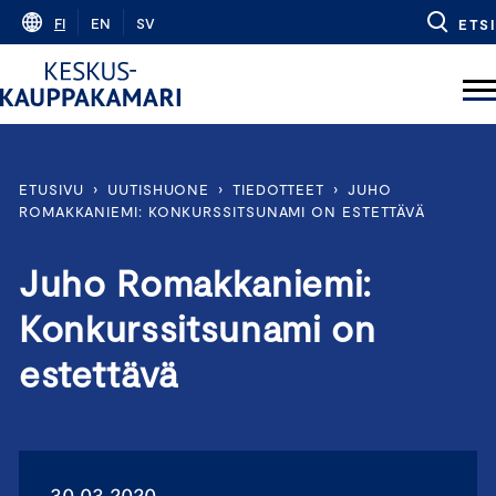
Skip
FI
EN
SV
ETSI
to
content
ETUSIVU
›
UUTISHUONE
›
TIEDOTTEET
›
JUHO
ROMAKKANIEMI: KONKURSSITSUNAMI ON ESTETTÄVÄ
Juho Romakkaniemi:
Konkurssitsunami on
estettävä
30.03.2020