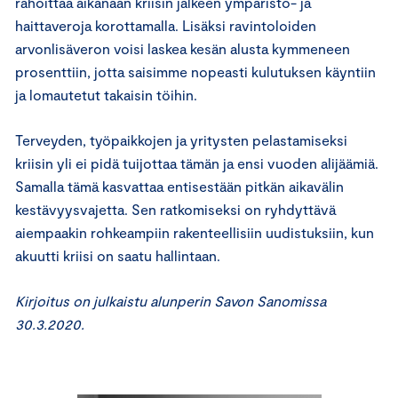
rahoittaa aikanaan kriisin jälkeen ympäristö- ja
haittaveroja korottamalla. Lisäksi ravintoloiden
arvonlisäveron voisi laskea kesän alusta kymmeneen
prosenttiin, jotta saisimme nopeasti kulutuksen käyntiin
ja lomautetut takaisin töihin.
Terveyden, työpaikkojen ja yritysten pelastamiseksi
kriisin yli ei pidä tuijottaa tämän ja ensi vuoden alijäämiä.
Samalla tämä kasvattaa entisestään pitkän aikavälin
kestävyysvajetta. Sen ratkomiseksi on ryhdyttävä
aiempaakin rohkeampiin rakenteellisiin uudistuksiin, kun
akuutti kriisi on saatu hallintaan.
Kirjoitus on julkaistu alunperin Savon Sanomissa
30.3.2020.