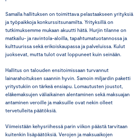
Samalla hallituksen on toimittava pelastaakseen yrityksiä
ja työpaikkoja konkurssitsunamilta. Yrityksillä on
tutkimuksemme mukaan akuutti hätä. Hurjin tilanne on
matkailu- ja ravintola-aloilla, tapahtumatuotannossa ja
kulttuurissa sekä erikoiskaupassa ja palveluissa. Kulut
juoksevat, mutta tulot ovat loppuneet kuin seinään.
Hallitus on talouden ensitoimissaan turvannut
lainarahoituksen saannin hyvin. Samoin miljardin paketti
yritystukiin on tärkeä ensiapu. Lomautusten joustot,
eläkemaksujen väliaikainen alentaminen sekä maksuajan
antaminen veroille ja maksuille ovat nekin olleet
tervetulleita päätöksiä.
Viimeistään kehysriihessä parin viikon päästä tarvitaan
kuitenkin lisäpäätöksiä. Verojen ja maksuaikojen