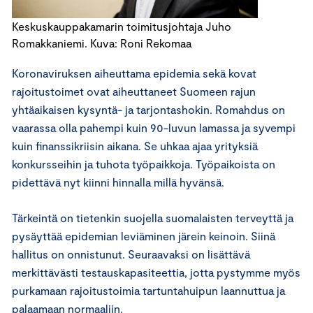
Keskuskauppakamarin toimitusjohtaja Juho
Romakkaniemi. Kuva: Roni Rekomaa
Koronaviruksen aiheuttama epidemia sekä kovat
rajoitustoimet ovat aiheuttaneet Suomeen rajun
yhtäaikaisen kysyntä- ja tarjontashokin. Romahdus on
vaarassa olla pahempi kuin 90-luvun lamassa ja syvempi
kuin finanssikriisin aikana. Se uhkaa ajaa yrityksiä
konkursseihin ja tuhota työpaikkoja. Työpaikoista on
pidettävä nyt kiinni hinnalla millä hyvänsä.
Tärkeintä on tietenkin suojella suomalaisten terveyttä ja
pysäyttää epidemian leviäminen järein keinoin. Siinä
hallitus on onnistunut. Seuraavaksi on lisättävä
merkittävästi testauskapasiteettia, jotta pystymme myös
purkamaan rajoitustoimia tartuntahuipun laannuttua ja
palaamaan normaaliin.