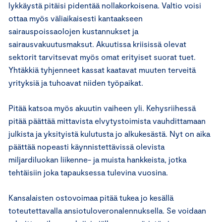
lykkäystä pitäisi pidentää nollakorkoisena. Valtio voisi
ottaa myös väliaikaisesti kantaakseen
sairauspoissaolojen kustannukset ja
sairausvakuutusmaksut. Akuutissa kriisissä olevat
sektorit tarvitsevat myös omat erityiset suorat tuet.
Yhtäkkiä tyhjenneet kassat kaatavat muuten terveitä
yrityksiä ja tuhoavat niiden työpaikat.
Pitää katsoa myös akuutin vaiheen yli. Kehysriihessä
pitää päättää mittavista elvytystoimista vauhdittamaan
julkista ja yksityistä kulutusta jo alkukesästä. Nyt on aika
päättää nopeasti käynnistettävissä olevista
miljardiluokan liikenne- ja muista hankkeista, jotka
tehtäisiin joka tapauksessa tulevina vuosina.
Kansalaisten ostovoimaa pitää tukea jo kesällä
toteutettavalla ansiotuloveronalennuksella. Se voidaan