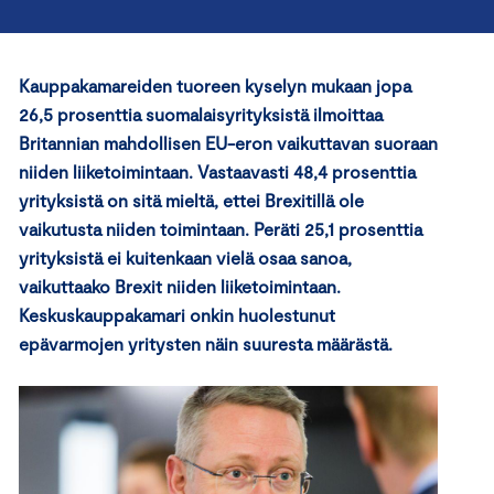
Kauppakamareiden tuoreen kyselyn mukaan jopa
26,5 prosenttia suomalaisyrityksistä ilmoittaa
Britannian mahdollisen EU-eron vaikuttavan suoraan
niiden liiketoimintaan.
Vastaavasti 48,4 prosenttia
yrityksistä
on
sitä mieltä, ettei Brexitillä ole
vaikutusta niiden toimintaan
.
Peräti 25,1 prosenttia
yrityksistä ei kuitenkaan vielä osaa sanoa,
vaikuttaako Brexit niiden liiketoimintaan.
Keskuskauppakamari onkin huolestunut
epävarmojen yritysten näin suuresta määrästä.