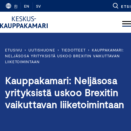
Skip
FI
EN
SV
ETSI
to
content
ETUSIVU
›
UUTISHUONE
›
TIEDOTTEET
›
KAUPPAKAMARI:
NELJÄSOSA YRITYKSISTÄ USKOO BREXITIN VAIKUTTAVAN
LIIKETOIMINTAAN
Kauppakamari: Neljäsosa
yrityksistä uskoo Brexitin
vaikuttavan liiketoimintaan