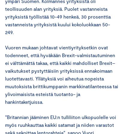
ympäri Suomen.
Kolmannes yrityksistä oli
teollisuuden alan yrityksiä.
Puolet vastanneista
yrityksistä työllistää 10-49 henkeä, 30 prosenttia
vastanneista yrityksistä kuului kokoluokkaan 50-
249.
Vuoren mukaan johtavat vientiyrityksetkin ovat
todenneet, että hyväkään Brexit-valmistautuminen
ei välttämättä takaa, että
kaikki
mahdollise
t
Brexit
–
vaikutukset
pystyttäisiin
yrityksissä
ennakoimaan
luotettavasti
.
Yllätyksiä voi aiheutua nopeista
muutoksista
britti
kumppanin markkinatilanteessa tai
ylivoimaisista esteistä tuotanto- ja
hankintaketjuissa.
”Britannian jääminen EU:n tulliliiton ulkopuolelle voi
myös ruuhkauttaa kaikki satamat ja niiden varastot
sekä sekoittaa lentorahteja”, sanoo Vuori.