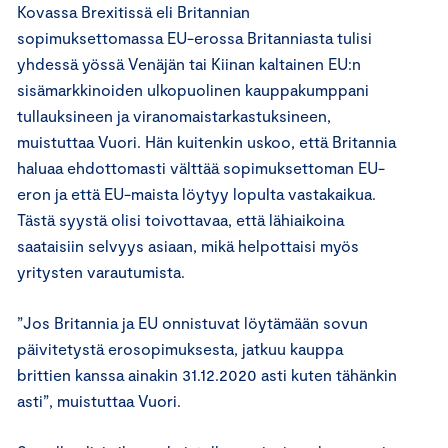
Kovassa Brexitissä eli Britannian
sopimuksettomassa EU-erossa
Britannias
ta
tulisi
yhdessä yössä Venäjän tai Kiinan kaltainen EU:n
sisämarkkinoiden ulkopuolinen kauppakumppani
tullauksineen
ja viranomaistarkastuksineen
,
muistuttaa
Vuori
. Hän
kuitenkin uskoo, että Britannia
haluaa ehdottomasti välttää sopimuksettoman EU-
eron ja
että EU-maista löytyy lopulta vastakaikua.
Tästä syystä olisi toivottavaa, että lähiaikoina
saataisiin selvyys asiaan, mikä helpottaisi myös
yritysten varautumista.
”
Jos Britannia ja EU onnistuvat löytämään sovun
päivitetystä erosopimuksesta, jatkuu kauppa
brittien kanssa ainakin 31.12.2020 asti kuten tähänkin
asti
”
, muistuttaa Vuori.