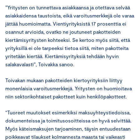
”Yritysten on tunnettava asiakkaansa ja otettava selvää
asiakkaidensa taustoista, eikä varoitusmerkkejä ole varaa
jättää huomioimatta. Vientiyrityksistä 17 prosenttia ei
osannut arvioida, ovatko ne joutuneet pakotteiden
kiertämisyritysten kohteeksi. Se kertoo myös siitä, että
yrityksillä ei ole tarpeeksi tietoa siitä, miten pakotteita
yritetään kiertää. Kiertämisyrityksiä tehdään hyvin
salakavalasti”, Toivakka sanoo.
Toivakan mukaan pakotteiden kiertoyrityksiin liittyy
monenlaisia varoitusmerkkejä. Yritysten on huomioitava
niin sektorikohtaiset pakotteet kuin henkilöpakotteet.
“Tuoreet muutokset esimerkiksi maksuyhteystiedoissa,
dokumenteissa ja toimitusosoitteissa on hyvä selvittää.
Myös käteismaksujen tarjoaminen, täysin entuudestaan
poikkeavat tilaukset kolmannesta maasta tai vaikeasti