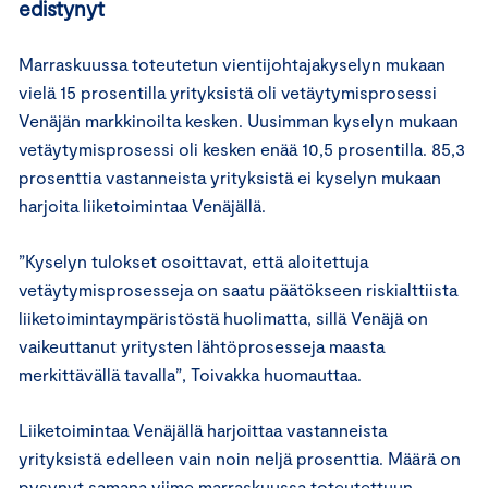
edistynyt
Marraskuussa toteutetun vientijohtajakyselyn mukaan
vielä 15 prosentilla yrityksistä oli vetäytymisprosessi
Venäjän markkinoilta kesken. Uusimman kyselyn mukaan
vetäytymisprosessi oli kesken enää 10,5 prosentilla. 85,3
prosenttia vastanneista yrityksistä ei kyselyn mukaan
harjoita liiketoimintaa Venäjällä.
”Kyselyn tulokset osoittavat, että aloitettuja
vetäytymisprosesseja on saatu päätökseen riskialttiista
liiketoimintaympäristöstä huolimatta, sillä Venäjä on
vaikeuttanut yritysten lähtöprosesseja maasta
merkittävällä tavalla”, Toivakka huomauttaa.
Liiketoimintaa Venäjällä harjoittaa vastanneista
yrityksistä edelleen vain noin neljä prosenttia. Määrä on
pysynyt samana viime marraskuussa toteutettuun