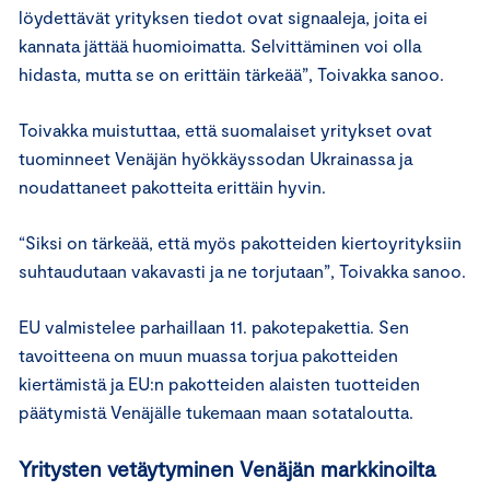
löydettävät yrityksen tiedot ovat signaaleja, joita ei
kannata jättää huomioimatta. Selvittäminen voi olla
hidasta, mutta se on erittäin tärkeää”, Toivakka sanoo.
Toivakka muistuttaa, että suomalaiset yritykset ovat
tuominneet Venäjän hyökkäyssodan Ukrainassa ja
noudattaneet pakotteita erittäin hyvin.
“Siksi on tärkeää, että myös pakotteiden kiertoyrityksiin
suhtaudutaan vakavasti ja ne torjutaan”, Toivakka sanoo.
EU valmistelee parhaillaan 11. pakotepakettia. Sen
tavoitteena on muun muassa torjua pakotteiden
kiertämistä ja EU:n pakotteiden alaisten tuotteiden
päätymistä Venäjälle tukemaan maan sotataloutta.
Yritysten vetäytyminen Venäjän markkinoilta