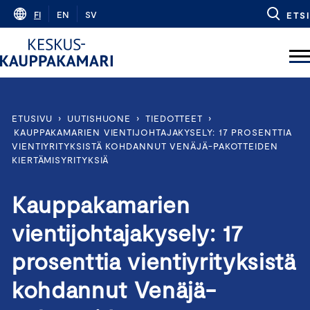
Skip
FI
EN
SV
ETSI
to
content
ETUSIVU
›
UUTISHUONE
›
TIEDOTTEET
›
KAUPPAKAMARIEN VIENTIJOHTAJAKYSELY: 17 PROSENTTIA
VIENTIYRITYKSISTÄ KOHDANNUT VENÄJÄ-PAKOTTEIDEN
KIERTÄMISYRITYKSIÄ
Kauppakamarien
vientijohtajakysely: 17
prosenttia vientiyrityksistä
kohdannut Venäjä-