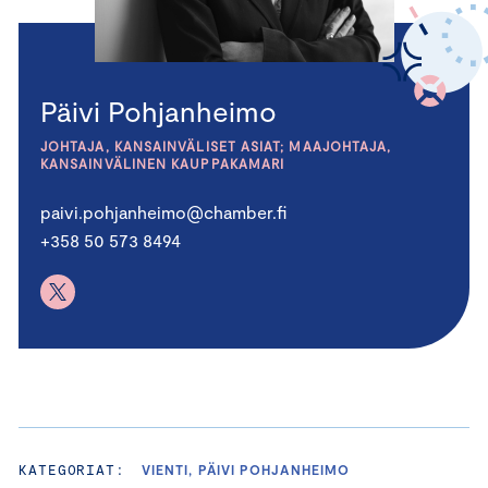
Päivi Pohjanheimo
JOHTAJA, KANSAINVÄLISET ASIAT; MAAJOHTAJA,
KANSAINVÄLINEN KAUPPAKAMARI
paivi.pohjanheimo@chamber.fi
+358 50 573 8494
KATEGORIAT:
VIENTI, PÄIVI POHJANHEIMO