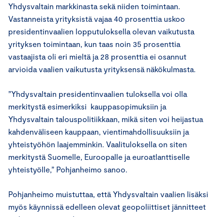
Yhdysvaltain markkinasta sekä niiden toimintaan.
Vastanneista yrityksistä vajaa 40 prosenttia uskoo
presidentinvaalien lopputuloksella olevan vaikutusta
yrityksen toimintaan, kun taas noin 35 prosenttia
vastaajista oli eri mieltä ja 28 prosenttia ei osannut
arvioida vaalien vaikutusta yrityksensä näkökulmasta.
”Yhdysvaltain presidentinvaalien tuloksella voi olla
merkitystä esimerkiksi kauppasopimuksiin ja
Yhdysvaltain talouspolitiikkaan, mikä siten voi heijastua
kahdenväliseen kauppaan, vientimahdollisuuksiin ja
yhteistyöhön laajemminkin. Vaalituloksella on siten
merkitystä Suomelle, Euroopalle ja euroatlanttiselle
yhteistyölle,” Pohjanheimo sanoo.
Pohjanheimo muistuttaa, että Yhdysvaltain vaalien lisäksi
myös käynnissä edelleen olevat geopoliittiset jännitteet