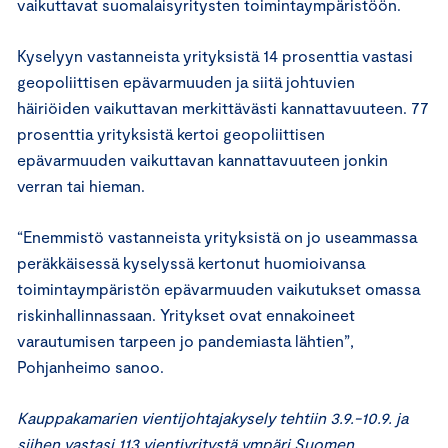
vaikuttavat suomalaisyritysten toimintaympäristöön.
Kyselyyn vastanneista yrityksistä 14 prosenttia vastasi
geopoliittisen epävarmuuden ja siitä johtuvien
häiriöiden vaikuttavan merkittävästi kannattavuuteen. 77
prosenttia yrityksistä kertoi geopoliittisen
epävarmuuden vaikuttavan kannattavuuteen jonkin
verran tai hieman.
“Enemmistö vastanneista yrityksistä on jo useammassa
peräkkäisessä kyselyssä kertonut huomioivansa
toimintaympäristön epävarmuuden vaikutukset omassa
riskinhallinnassaan. Yritykset ovat ennakoineet
varautumisen tarpeen jo pandemiasta lähtien”,
Pohjanheimo sanoo.
Kauppakamarien vientijohtajakysely tehtiin 3.9.-10.9. ja
siihen vastasi 113 vientiyritystä ympäri Suomen.