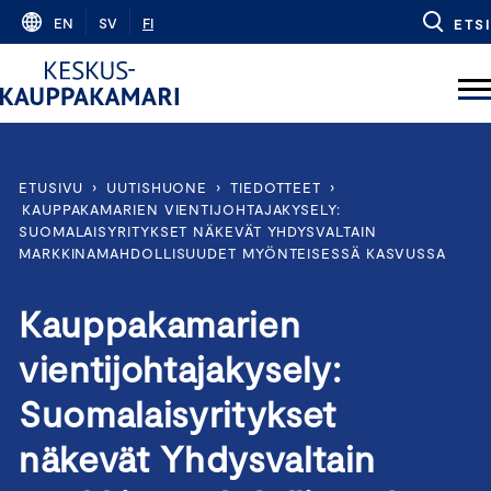
Skip
EN
SV
FI
ETSI
to
content
ETUSIVU
›
UUTISHUONE
›
TIEDOTTEET
›
KAUPPAKAMARIEN VIENTIJOHTAJAKYSELY:
SUOMALAISYRITYKSET NÄKEVÄT YHDYSVALTAIN
MARKKINAMAHDOLLISUUDET MYÖNTEISESSÄ KASVUSSA
Kauppakamarien
vientijohtajakysely:
Suomalaisyritykset
näkevät Yhdysvaltain