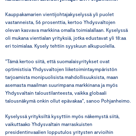
Kauppakamarien vientijohtajakyselyssä yli puolet
vastanneista, 56 prosenttia, kertoo Yhdysvaltojen
olevan kasvava markkina omalla toimialallaan. Kyselyssä
oli mukana vientialan yrityksiä, jotka edustavat yli 18:aa
eri toimialaa. Kysely tehtiin syyskuun alkupuolella.
”Tämä kertoo siitä, että suomalaisyritykset ovat
optimistisia Yhdysvaltojen liiketoimintaympäristön
tarjoamista monipuolisista mahdollisuuksista, maan
asemasta maailman suurimpana markkinana ja myös
Yhdysvaltain taloustilanteesta, vaikka globaali
talousnäkymä onkin ollut epävakaa”, sanoo Pohjanheimo.
Kyselyssä yrityksiltä kysyttiin myös näkemystä siitä,
vaikuttaako Yhdysvaltain marraskuisten
presidentinvaalien lopputulos yritysten arvioihin