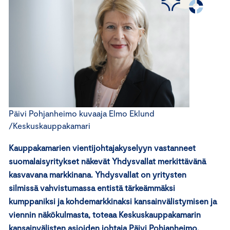
Päivi Pohjanheimo kuvaaja Elmo Eklund
/Keskuskauppakamari
Kauppakamarien vientijohtajakyselyyn vastanneet
suomalaisyritykset näkevät Yhdysvallat merkittävänä
kasvavana markkinana. Yhdysvallat on yritysten
silmissä vahvistumassa entistä tärkeämmäksi
kumppaniksi ja kohdemarkkinaksi kansainvälistymisen ja
viennin näkökulmasta, toteaa Keskuskauppakamarin
kansainvälisten asioiden johtaja Päivi Pohjanheimo.