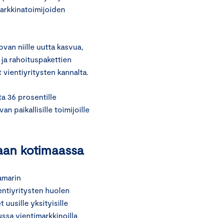
markkinatoimijoiden
van niille uutta kasvua,
 ja rahoituspakettien
 vientiyritysten kannalta.
ta 36 prosentille
n paikallisille toimijoille
taan kotimaassa
amarin
ientiyritysten huolen
uusille yksityisille
ussa vientimarkkinoilla