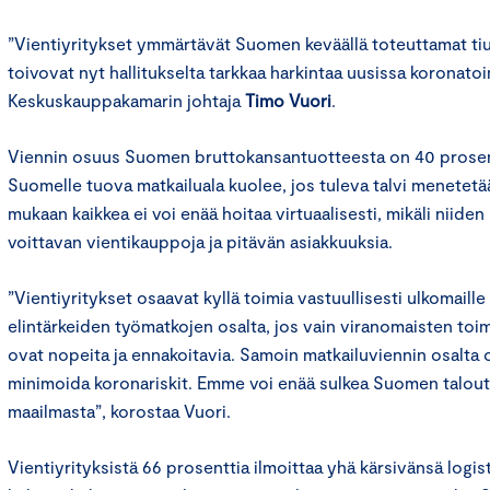
”Vientiyritykset ymmärtävät Suomen keväällä toteuttamat tiu
toivovat nyt hallitukselta tarkkaa harkintaa uusissa koronato
Keskuskauppakamarin johtaja
Timo Vuori
.
Viennin osuus Suomen bruttokansantuotteesta on 40 prosent
Suomelle tuova matkailuala kuolee, jos tuleva talvi menetetää
mukaan kaikkea ei voi enää hoitaa virtuaalisesti, mikäli niiden
voittavan vientikauppoja ja pitävän asiakkuuksia.
”Vientiyritykset osaavat kyllä toimia vastuullisesti ulkomaill
elintärkeiden työmatkojen osalta, jos vain viranomaisten toi
ovat nopeita ja ennakoitavia. Samoin matkailuviennin osalta 
minimoida koronariskit. Emme voi enää sulkea Suomen taloutt
maailmasta”, korostaa Vuori.
Vientiyrityksistä 66 prosenttia ilmoittaa yhä kärsivänsä logis