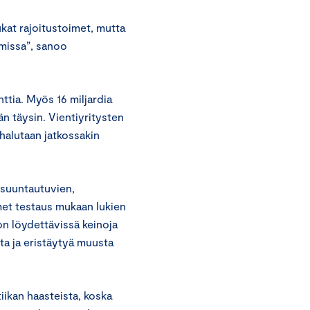
kat rajoitustoimet, mutta
imissa”, sanoo
tia. Myös 16 miljardia
n täysin. Vientiyritysten
 halutaan jatkossakin
e suuntautuvien,
met testaus mukaan lukien
on löydettävissä keinoja
a ja eristäytyä muusta
tiikan haasteista, koska