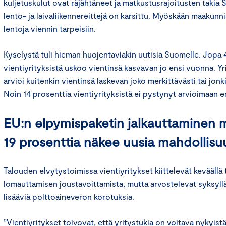
kuljetuskulut ovat räjähtäneet ja matkustusrajoitusten takia
lento- ja laivaliikennereittejä on karsittu. Myöskään maakunnis
lentoja viennin tarpeisiin.
Kyselystä tuli hieman huojentaviakin uutisia Suomelle. Jopa 
vientiyrityksistä uskoo vientinsä kasvavan jo ensi vuonna. Yr
arvioi kuitenkin vientinsä laskevan joko merkittävästi tai jon
Noin 14 prosenttia vientiyrityksistä ei pystynyt arvioimaan e
EU:n elpymispaketin jalkauttaminen m
19 prosenttia näkee uusia mahdollisu
Talouden elvytystoimissa vientiyritykset kiittelevät keväällä
lomauttamisen joustavoittamista, mutta arvostelevat syksyllä
lisääviä polttoaineveron korotuksia.
”Vientiyritykset toivovat, että yritystukia on voitava nykyi