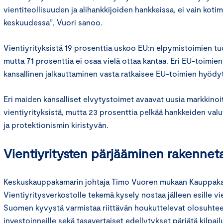
vientiteollisuuden ja alihankkijoiden hankkeissa, ei vain koti
keskuudessa”, Vuori sanoo.
Vientiyrityksistä 19 prosenttia uskoo EU:n elpymistoimien tuo
mutta 71 prosenttia ei osaa vielä ottaa kantaa. Eri EU-toimien
kansallinen jalkauttaminen vasta ratkaisee EU-toimien hyödyt
Eri maiden kansalliset elvytystoimet avaavat uusia markkinoi
vientiyrityksistä, mutta 23 prosenttia pelkää hankkeiden valuva
ja protektionismin kiristyvän.
Vientiyritysten pärjääminen rakenne
Keskuskauppakamarin johtaja Timo Vuoren mukaan Kauppak
Vientiyritysverkostolle tekemä kysely nostaa jälleen esille v
Suomen kyvystä varmistaa riittävän houkuttelevat olosuhteet 
investoinneille sekä tasavertaiset edellytykset pärjätä kilpail