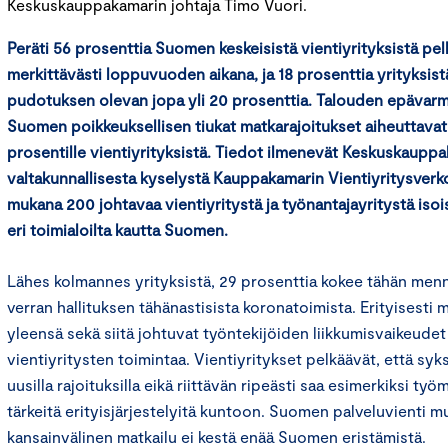
Keskuskauppakamarin johtaja Timo Vuori.
Peräti 56 prosenttia Suomen keskeisistä vientiyrityksistä pel
merkittävästi loppuvuoden aikana, ja 18 prosenttia yrityksist
pudotuksen olevan jopa yli 20 prosenttia. Talouden epävarm
Suomen poikkeuksellisen tiukat matkarajoitukset aiheuttavat
prosentille vientiyrityksistä. Tiedot ilmenevät Keskuskaupp
valtakunnallisesta kyselystä Kauppakamarin Vientiyritysverk
mukana 200 johtavaa vientiyritystä ja työnantajayritystä isois
eri toimialoilta kautta Suomen.
Lähes kolmannes yrityksistä, 29 prosenttia kokee tähän men
verran hallituksen tähänastisista koronatoimista. Erityisesti 
yleensä sekä siitä johtuvat työntekijöiden liikkumisvaikeude
vientiyritysten toimintaa. Vientiyritykset pelkäävät, että syks
uusilla rajoituksilla eikä riittävän ripeästi saa esimerkiksi t
tärkeitä erityisjärjestelyitä kuntoon. Suomen palveluvienti 
kansainvälinen matkailu ei kestä enää Suomen eristämistä.