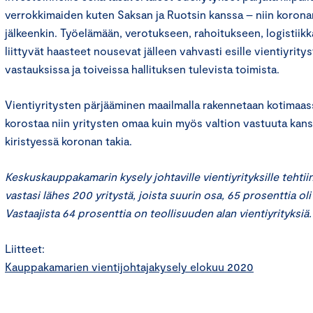
verrokkimaiden kuten Saksan ja Ruotsin kanssa – niin korona
jälkeenkin. Työelämään, verotukseen, rahoitukseen, logistiik
liittyvät haasteet nousevat jälleen vahvasti esille vientiyrity
vastauksissa ja toiveissa hallituksen tulevista toimista.
Vientiyritysten pärjääminen maailmalla rakennetaan kotimaass
korostaa niin yritysten omaa kuin myös valtion vastuuta kansa
kiristyessä koronan takia.
Keskuskauppakamarin kysely johtaville vientiyrityksille tehtii
vastasi lähes 200 yritystä, joista suurin osa, 65 prosenttia oli
Vastaajista 64 prosenttia on teollisuuden alan vientiyrityksiä.
Liitteet:
Kauppakamarien vientijohtajakysely elokuu 2020