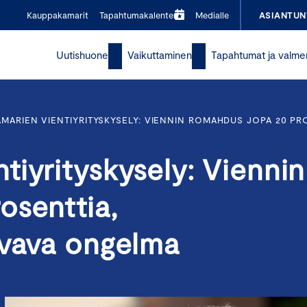
Kauppakamarit
Tapahtumakalenteri
Medialle
ASIANTUN
Uutishuone
Vaikuttaminen
Tapahtumat ja valme
MARIEN VIENTIYRITYSKYSELY: VIENNIN ROMAHDUS JOPA 20 P
iyrityskysely: Viennin
osenttia,
svava ongelma