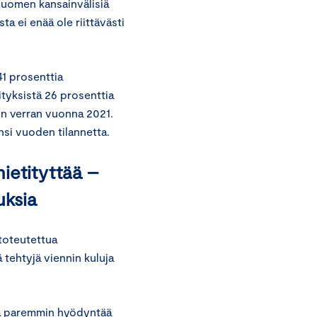
 Suomen kansainvälisiä
ta ei enää ole riittävästi
41 prosenttia
ityksistä 26 prosenttia
kin verran vuonna 2021.
nsi vuoden tilannetta.
ietityttää –
uksia
 toteutettua
 tehtyjä viennin kuluja
stä paremmin hyödyntää