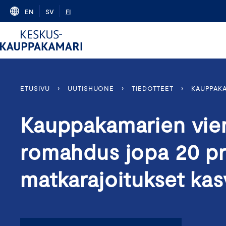
Skip
EN
SV
FI
to
content
ETUSIVU
›
UUTISHUONE
›
TIEDOTTEET
›
KAUPPAKA
Kauppakamarien vient
romahdus jopa 20 pr
matkarajoitukset ka