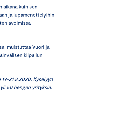
n aikana kuin sen
kaan ja lupamenettelyihin
sten avoimissa
a, muistuttaa Vuori ja
invälisen kilpailun
n 19-21.8.2020. Kyselyyn
 yli 50 hengen yrityksiä.