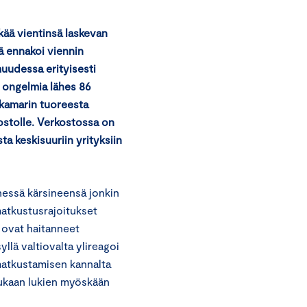
kää vientinsä laskevan
ä ennakoi viennin
uudessa erityisesti
 ongelmia lähes 86
akamarin tuoreesta
ostolle. Verkostossa on
ta keskisuuriin yrityksiin
nessä kärsineensä jonkin
matkustusrajoitukset
t ovat haitanneet
yllä valtiovalta ylireagoi
yömatkustamisen kannalta
mukaan lukien myöskään