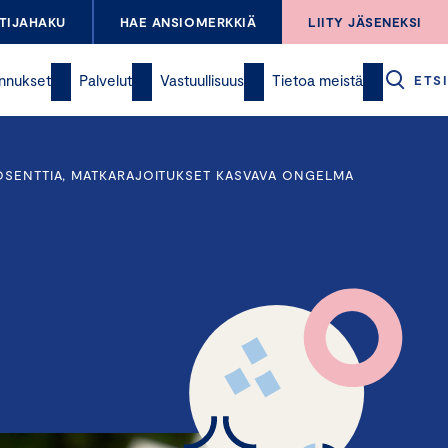
TIJAHAKU
HAE ANSIOMERKKIÄ
LIITY JÄSENEKSI
nnukset
Palvelut
Vastuullisuus
Tietoa meistä
ETSI
ROSENTTIA, MATKARAJOITUKSET KASVAVA ONGELMA