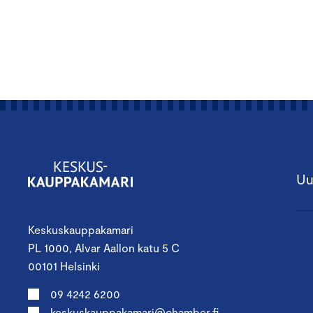
Uu
Keskuskauppakamari
PL 1000, Alvar Aallon katu 5 C
00101 Helsinki
09 4242 6200
keskuskauppakamari@chamber.fi