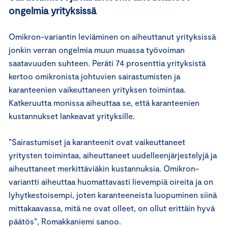
ongelmia yrityksissä
Omikron-variantin leviäminen on aiheuttanut yrityksissä
jonkin verran ongelmia muun muassa työvoiman
saatavuuden suhteen. Peräti 74 prosenttia yrityksistä
kertoo omikronista johtuvien sairastumisten ja
karanteenien vaikeuttaneen yrityksen toimintaa.
Katkeruutta monissa aiheuttaa se, että karanteenien
kustannukset lankeavat yrityksille.
”Sairastumiset ja karanteenit ovat vaikeuttaneet
yritysten toimintaa, aiheuttaneet uudelleenjärjestelyjä ja
aiheuttaneet merkittäviäkin kustannuksia. Omikron-
variantti aiheuttaa huomattavasti lievempiä oireita ja on
lyhytkestoisempi, joten karanteeneista luopuminen siinä
mittakaavassa, mitä ne ovat olleet, on ollut erittäin hyvä
päätös”, Romakkaniemi sanoo.