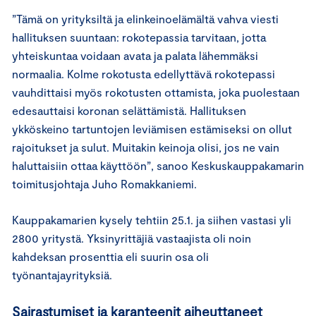
”Tämä on yrityksiltä ja elinkeinoelämältä vahva viesti
hallituksen suuntaan: rokotepassia tarvitaan, jotta
yhteiskuntaa voidaan avata ja palata lähemmäksi
normaalia. Kolme rokotusta edellyttävä rokotepassi
vauhdittaisi myös rokotusten ottamista, joka puolestaan
edesauttaisi koronan selättämistä. Hallituksen
ykköskeino tartuntojen leviämisen estämiseksi on ollut
rajoitukset ja sulut. Muitakin keinoja olisi, jos ne vain
haluttaisiin ottaa käyttöön”, sanoo Keskuskauppakamarin
toimitusjohtaja Juho Romakkaniemi.
Kauppakamarien kysely tehtiin 25.1. ja siihen vastasi yli
2800 yritystä. Yksinyrittäjiä vastaajista oli noin
kahdeksan prosenttia eli suurin osa oli
työnantajayrityksiä.
Sairastumiset ja karanteenit aiheuttaneet