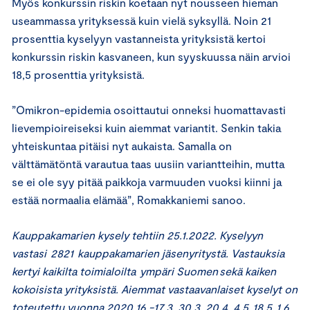
Myös konkurssin riskin koetaan nyt nousseen hieman
useammassa yrityksessä kuin vielä syksyllä. Noin 21
prosenttia kyselyyn vastanneista yrityksistä kertoi
konkurssin riskin kasvaneen, kun syyskuussa näin arvioi
18,5 prosenttia yrityksistä.
”Omikron-epidemia osoittautui onneksi huomattavasti
lievempioireiseksi kuin aiemmat variantit. Senkin takia
yhteiskuntaa pitäisi nyt aukaista. Samalla on
välttämätöntä varautua taas uusiin variantteihin, mutta
se ei ole syy pitää paikkoja varmuuden vuoksi kiinni ja
estää normaalia elämää”, Romakkaniemi sanoo.
Kauppakamarien kysely tehtiin 25.1.2022. Kyselyyn
vastasi 2821 kauppakamarien jäsenyritystä. Vastauksia
kertyi kaikilta toimialoilta ympäri Suomen sekä kaiken
kokoisista yrityksistä. Aiemmat vastaavanlaiset kyselyt on
toteutettu vuonna 2020 16.-17.3, 30.3, 20.4, 4.5, 18.5, 1.6,