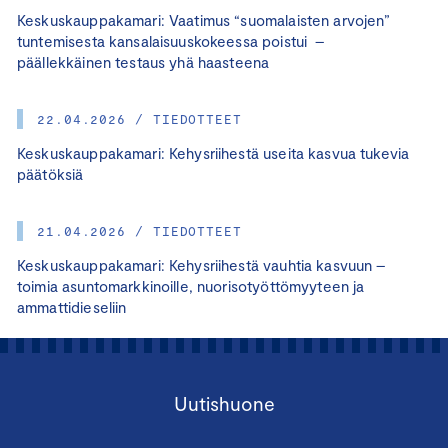
Keskuskauppakamari: Vaatimus “suomalaisten arvojen”
tuntemisesta kansalaisuuskokeessa poistui –
päällekkäinen testaus yhä haasteena
22.04.2026 / TIEDOTTEET
Keskuskauppakamari: Kehysriihestä useita kasvua tukevia
päätöksiä
21.04.2026 / TIEDOTTEET
Keskuskauppakamari: Kehysriihestä vauhtia kasvuun –
toimia asuntomarkkinoille, nuorisotyöttömyyteen ja
ammattidieseliin
Uutishuone