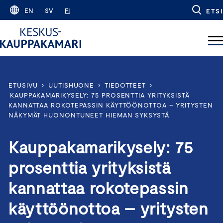
Skip
EN
SV
FI
ETSI
to
content
ETUSIVU
›
UUTISHUONE
›
TIEDOTTEET
›
KAUPPAKAMARIKYSELY: 75 PROSENTTIA YRITYKSISTÄ
KANNATTAA ROKOTEPASSIN KÄYTTÖÖNOTTOA – YRITYSTEN
NÄKYMÄT HUONONTUNEET HIEMAN SYKSYSTÄ
Kauppakamarikysely: 75
prosenttia yrityksistä
kannattaa rokotepassin
käyttöönottoa – yritysten