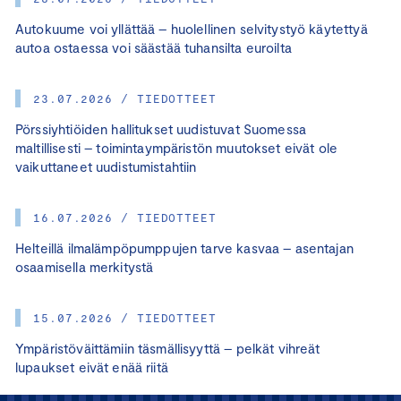
Autokuume voi yllättää – huolellinen selvitystyö käytettyä
autoa ostaessa voi säästää tuhansilta euroilta
23.07.2026 / TIEDOTTEET
Pörssiyhtiöiden hallitukset uudistuvat Suomessa
maltillisesti – toimintaympäristön muutokset eivät ole
vaikuttaneet uudistumistahtiin
16.07.2026 / TIEDOTTEET
Helteillä ilmalämpöpumppujen tarve kasvaa – asentajan
osaamisella merkitystä
15.07.2026 / TIEDOTTEET
Ympäristöväittämiin täsmällisyyttä – pelkät vihreät
lupaukset eivät enää riitä