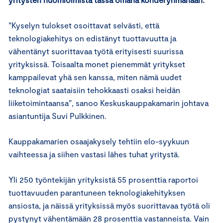
”Kyselyn tulokset osoittavat selvästi, että
teknologiakehitys on edistänyt tuottavuutta ja
vähentänyt suorittavaa työtä erityisesti suurissa
yrityksissä. Toisaalta monet pienemmät yritykset
kamppailevat yhä sen kanssa, miten nämä uudet
teknologiat saataisiin tehokkaasti osaksi heidän
liiketoimintaansa”, sanoo Keskuskauppakamarin johtava
asiantuntija Suvi Pulkkinen.
Kauppakamarien osaajakysely tehtiin elo-syykuun
vaihteessa ja siihen vastasi lähes tuhat yritystä.
Yli 250 työntekijän yrityksistä 55 prosenttia raportoi
tuottavuuden parantuneen teknologiakehityksen
ansiosta, ja näissä yrityksissä myös suorittavaa työtä oli
pystynyt vähentämään 28 prosenttia vastanneista. Vain