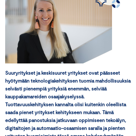
Suuryritykset ja keskisuuret yritykset ovat päässeet
hyötymään teknologiakehityksen tuomia mahdollisuuksia
selvästi pienempiä yrityksiä enemmän, selviää
kauppakamareiden osaajakyselyssä.
Tuottavuuskehityksen kannalta olisi kuitenkin oleellista
saada pienet yritykset kehitykseen mukaan. Tämä
edellyttää panostuksia jatkuvaan oppimiseen tekoälyn,
digitaitojen ja automaatio-osaamisen saralla ja pienten
yritysten huomioimista tässä omana kohderyhmänään.