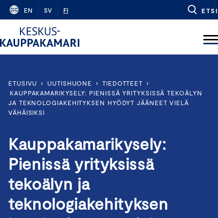
Skip
EN
SV
FI
ETSI
to
content
ETUSIVU
›
UUTISHUONE
›
TIEDOTTEET
›
KAUPPAKAMARIKYSELY: PIENISSÄ YRITYKSISSÄ TEKOÄLYN
JA TEKNOLOGIAKEHITYKSEN HYÖDYT JÄÄNEET VIELÄ
VÄHÄISIKSI
Kauppakamarikysely:
Pienissä yrityksissä
tekoälyn ja
teknologiakehityksen