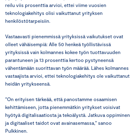
reilu viis prosenttia arvioi, ettei viime vuosien
teknologiakehitys olisi vaikuttanut yrityksen
henkilöstötarpeisiin.
Vastaavasti pienemmissä yrityksissä vaikutukset ovat
olleet vähäisempiä: Alle 50 henkeä työllistävissä
yrityksissä vain kolmannes kokee työn tuottavuuden
parantuneen ja 13 prosenttia kertoo pystyneensä
vähentämään suorittavan työn määrää. Lähes kolmannes
vastaajista arvioi, ettei teknologiakehitys ole vaikuttanut
heidän yritykseensä.
”On erityisen tärkeää, että panostamme osaamisen
kehittämiseen, jotta pienemmätkin yritykset voisivat
hyötyä digitalisaatiosta ja tekoälystä. Jatkuva oppiminen
ja digitaaliset taidot ovat avainasemassa,” sanoo
Pulkkinen.