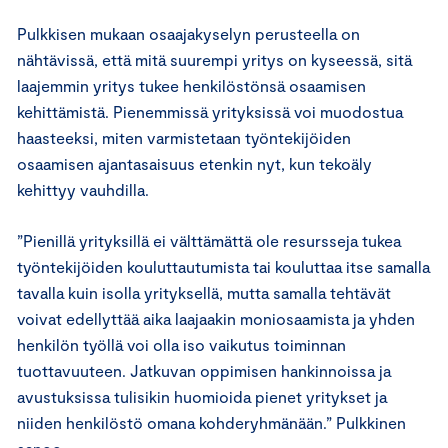
Pulkkisen mukaan osaajakyselyn perusteella on
nähtävissä, että mitä suurempi yritys on kyseessä, sitä
laajemmin yritys tukee henkilöstönsä osaamisen
kehittämistä. Pienemmissä yrityksissä voi muodostua
haasteeksi, miten varmistetaan työntekijöiden
osaamisen ajantasaisuus etenkin nyt, kun tekoäly
kehittyy vauhdilla.
”Pienillä yrityksillä ei välttämättä ole resursseja tukea
työntekijöiden kouluttautumista tai kouluttaa itse samalla
tavalla kuin isolla yrityksellä, mutta samalla tehtävät
voivat edellyttää aika laajaakin moniosaamista ja yhden
henkilön työllä voi olla iso vaikutus toiminnan
tuottavuuteen. Jatkuvan oppimisen hankinnoissa ja
avustuksissa tulisikin huomioida pienet yritykset ja
niiden henkilöstö omana kohderyhmänään.” Pulkkinen