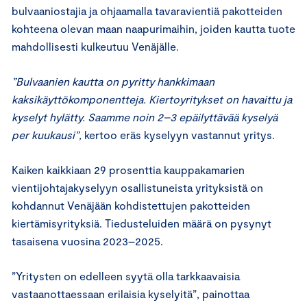
bulvaaniostajia ja ohjaamalla tavaravientiä pakotteiden
kohteena olevan maan naapurimaihin, joiden kautta tuote
mahdollisesti kulkeutuu Venäjälle.
”Bulvaanien kautta on pyritty hankkimaan
kaksikäyttökomponentteja. Kiertoyritykset on havaittu ja
kyselyt hylätty. Saamme noin 2–3 epäilyttävää kyselyä
per kuukausi”,
kertoo eräs kyselyyn vastannut yritys.
Kaiken kaikkiaan 29 prosenttia kauppakamarien
vientijohtajakyselyyn osallistuneista yrityksistä on
kohdannut Venäjään kohdistettujen pakotteiden
kiertämisyrityksiä. Tiedusteluiden määrä on pysynyt
tasaisena vuosina 2023–2025.
”Yritysten on edelleen syytä olla tarkkaavaisia
vastaanottaessaan erilaisia kyselyitä”, painottaa