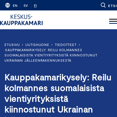
Skip
EN
SV
FI
ETSI
to
content
ETUSIVU
›
UUTISHUONE
›
TIEDOTTEET
›
KAUPPAKAMARIKYSELY: REILU KOLMANNES
SUOMALAISISTA VIENTIYRITYKSISTÄ KIINNOSTUNUT
UKRAINAN JÄLLEENRAKENNUKSESTA
Kauppakamarikysely: Reilu
kolmannes suomalaisista
vientiyrityksistä
kiinnostunut Ukrainan