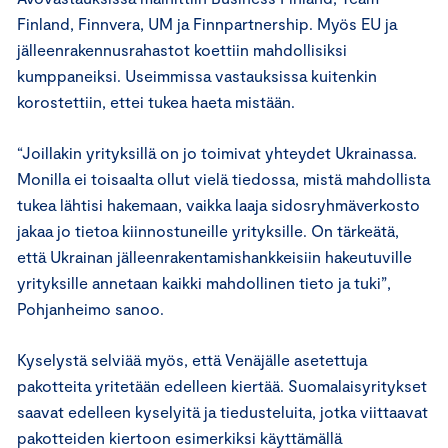
Finland, Finnvera, UM ja Finnpartnership. Myös EU ja
jälleenrakennusrahastot koettiin mahdollisiksi
kumppaneiksi. Useimmissa vastauksissa kuitenkin
korostettiin, ettei tukea haeta mistään.
“Joillakin yrityksillä on jo toimivat yhteydet Ukrainassa.
Monilla ei toisaalta ollut vielä tiedossa, mistä mahdollista
tukea lähtisi hakemaan, vaikka laaja sidosryhmäverkosto
jakaa jo tietoa kiinnostuneille yrityksille. On tärkeätä,
että Ukrainan jälleenrakentamishankkeisiin hakeutuville
yrityksille annetaan kaikki mahdollinen tieto ja tuki”,
Pohjanheimo sanoo.
Kyselystä selviää myös, että Venäjälle asetettuja
pakotteita yritetään edelleen kiertää. Suomalaisyritykset
saavat edelleen kyselyitä ja tiedusteluita, jotka viittaavat
pakotteiden kiertoon esimerkiksi käyttämällä