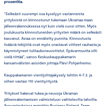
prosenttia.
“Selkeästi suurempi osa kyselyyn vastanneista
yrityksistä on kiinnostunut tukemaan Ukrainaa maan
jälleenrakennuksessa nyt kuin vielä vuosi sitten. Myös
joulukuusta kiinnostuneiden yritysten määrä on selkeästi
kasvanut. Asiaa on ennätetty punnita. Kiinnostusta
lisääviä tekijöitä ovat myös orastavat viitteet rauhasta ja
käynnistyneet tulitaukoneuvottelut. Epävarmuutta silti
vielä riittää”, sanoo Keskuskauppakamarin
kansainvälisten asioiden johtaja Päivi Pohjanheimo.
Kauppakamarien vientijohtajakysely tehtiin 4-7.3. ja
siihen vastasi 110 vientiyritystä.
Yritykset hakevat tukea ja neuvoja Ukrainan
jälleenrakentamisen valmisteluun vaihtelevilta tahoilta.
Avovastauksissa mainittiin Business Finland, Team