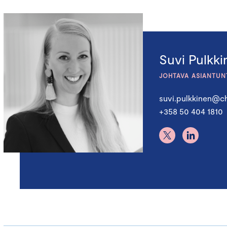
Suvi Pulkk
JOHTAVA ASIANTUN
suvi.pulkkinen@ch
+358 50 404 1810