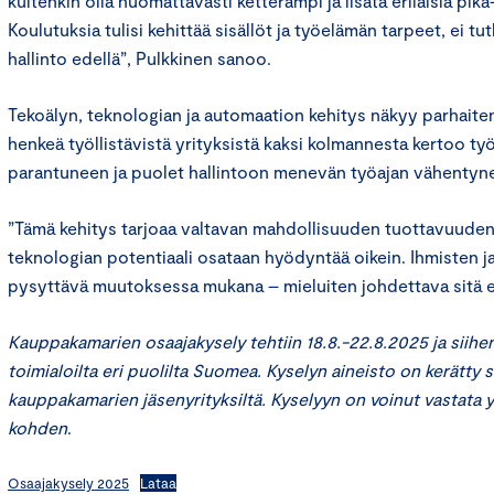
kuitenkin olla huomattavasti ketterämpi ja lisätä erilaisia pik
Koulutuksia tulisi kehittää sisällöt ja työelämän tarpeet, ei tu
hallinto edellä”, Pulkkinen sanoo.
Tekoälyn, teknologian ja automaation kehitys näkyy parhaiten
henkeä työllistävistä yrityksistä kaksi kolmannesta kertoo t
parantuneen ja puolet hallintoon menevän työajan vähentyn
”Tämä kehitys tarjoaa valtavan mahdollisuuden tuottavuuden 
teknologian potentiaali osataan hyödyntää oikein. Ihmisten 
pysyttävä muutoksessa mukana – mieluiten johdettava sitä e
Kauppakamarien osaajakysely tehtiin 18.8.-22.8.2025 ja siihen 
toimialoilta eri puolilta Suomea. Kyselyn aineisto on kerätty
kauppakamarien jäsenyrityksiltä. Kyselyyn on voinut vastata 
kohden
.
Osaajakysely 2025
Lataa