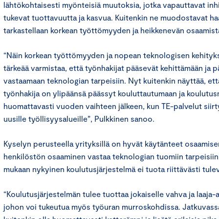
lähtökohtaisesti myönteisiä muutoksia, jotka vapauttavat inh
tukevat tuottavuutta ja kasvua. Kuitenkin ne muodostavat haa
tarkastellaan korkean työttömyyden ja heikkenevän osaamist
“Näin korkean työttömyyden ja nopean teknologisen kehitykse
tärkeää varmistaa, että työnhakijat pääsevät kehittämään ja 
vastaamaan teknologian tarpeisiin. Nyt kuitenkin näyttää, et
työnhakija on ylipäänsä päässyt kouluttautumaan ja koulutu
huomattavasti vuoden vaihteen jälkeen, kun TE-palvelut siirt
uusille työllisyysalueille”, Pulkkinen sanoo.
Kyselyn perusteella yrityksillä on hyvät käytänteet osaamise
henkilöstön osaaminen vastaa teknologian tuomiin tarpeisiin
mukaan nykyinen koulutusjärjestelmä ei tuota riittävästi tule
“Koulutusjärjestelmän tulee tuottaa jokaiselle vahva ja laaja
johon voi tukeutua myös työuran murroskohdissa. Jatkuvassa