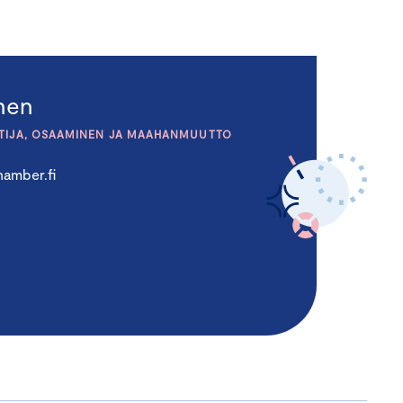
inen
TIJA, OSAAMINEN JA MAAHANMUUTTO
amber.fi