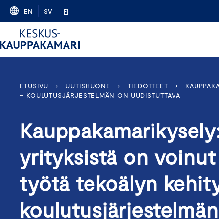
Skip
EN
SV
FI
to
content
ETUSIVU
›
UUTISHUONE
›
TIEDOTTEET
›
KAUPPAKA
– KOULUTUSJÄRJESTELMÄN ON UUDISTUTTAVA
Kauppakamarikysely:
yrityksistä on voinu
työtä tekoälyn kehi
koulutusjärjestelmän