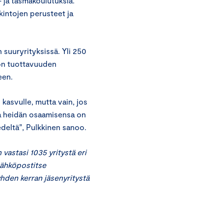
a- ja täsmäkoulutuksia.
tkintojen perusteet ja
 suuryrityksissä. Yli 250
yön tuottavuuden
een.
kasvulle, mutta vain, jos
ja heidän osaamisensa on
deltä”, Pulkkinen sanoo.
vastasi 1035 yritystä eri
 sähköpostitse
yhden kerran jäsenyritystä