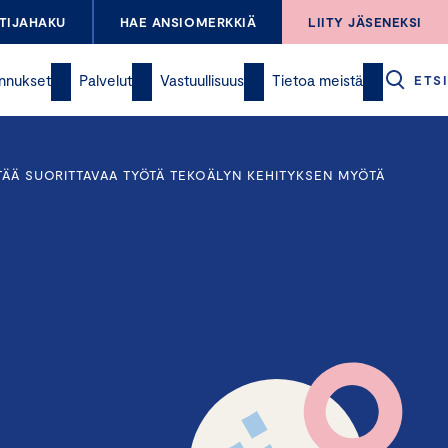
TIJAHAKU
HAE ANSIOMERKKIÄ
LIITY JÄSENEKSI
nnukset
Palvelut
Vastuullisuus
Tietoa meistä
ETSI
TÄÄ SUORITTAVAA TYÖTÄ TEKOÄLYN KEHITYKSEN MYÖTÄ