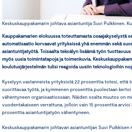
Keskuskauppakamarin johtava asiantuntija Suvi Pulkkinen. Kuv
Kauppakamarien elokuussa toteuttamasta osaajakyselystä selv
automatisaatio korvaavat yrityksissä yhä enemmän sekä suor
asiantuntijatyötä. Toisaalta tekoälyn lisäämä työn tuottavuus
myös uusia toimintatapoja ja toimenkuvia. Keskuskauppakam
koulutusjärjestelmän tulisi reagoida uusiin teknologioihin no
Kyselyyn vastanneista yrityksistä 22 prosenttia totesi, että
suorittavaa työtä, ja kymmenen prosenttia puolestaan kertoi 
vähentyneen organisaatiossaan. Näiden osalta muutos on me
vuodentakaiseen verrattuna, jolloin vain 15 prosenttia arvioi s
prosenttia asiantuntijatyön vähentyneen.
Keskuskauppakamarin johtavan asiantuntijan Suvi Pulkkisen