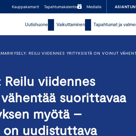
Kauppakamarit
Tapahtumakalenteri
Medialle
ASIANTUN
Uutishuone
Vaikuttaminen
Tapahtumat ja valme
MARIKYSELY: REILU VIIDENNES YRITYKSISTÄ ON VOINUT VÄHEN
 Reilu viidennes
t vähentää suorittavaa
tyksen myötä –
 on uudistuttava