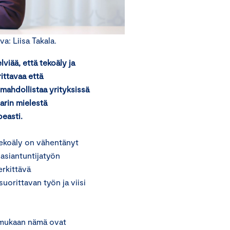
a: Liisa Takala.
iää, että tekoäly ja
ittavaa että
 mahdollistaa yrityksissä
arin mielestä
peasti.
 tekoäly on vähentänyt
asiantuntijatyön
rkittävä
uorittavan työn ja viisi
 mukaan nämä ovat