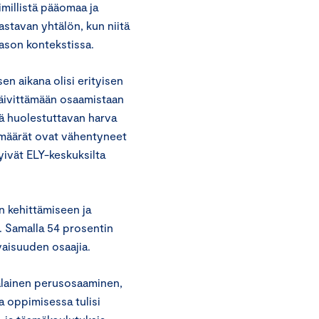
imillistä pääomaa ja
stavan yhtälön, kun niitä
ason kontekstissa.
n aikana olisi erityisen
päivittämään osaamistaan
tä huolestuttavan harva
smäärät ovat vähentyneet
yivät ELY-keskuksilta
n kehittämiseen ja
. Samalla 54 prosentin
vaisuuden osaajia.
-alainen perusosaaminen,
 oppimisessa tulisi