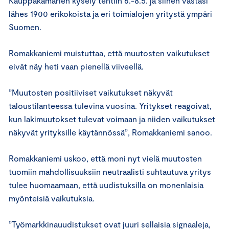
Kauppakamarien kysely tehtiin 6.-8.5. ja siihen vastasi
lähes 1900 erikokoista ja eri toimialojen yritystä ympäri
Suomen.
Romakkaniemi muistuttaa, että muutosten vaikutukset
eivät näy heti vaan pienellä viiveellä.
”Muutosten positiiviset vaikutukset näkyvät
taloustilanteessa tulevina vuosina. Yritykset reagoivat,
kun lakimuutokset tulevat voimaan ja niiden vaikutukset
näkyvät yrityksille käytännössä”, Romakkaniemi sanoo.
Romakkaniemi uskoo, että moni nyt vielä muutosten
tuomiin mahdollisuuksiin neutraalisti suhtautuva yritys
tulee huomaamaan, että uudistuksilla on monenlaisia
myönteisiä vaikutuksia.
”Työmarkkinauudistukset ovat juuri sellaisia signaaleja,