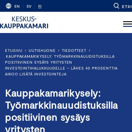
Skip
EN
SV
FI
ETSI
to
content
ETUSIVU
›
UUTISHUONE
›
TIEDOTTEET
›
KAUPPAKAMARIKYSELY: TYÖMARKKINAUUDISTUKSILLA
POSITIIVINEN SYSÄYS YRITYSTEN
INVESTOINTIHALUKKUUDELLE – LÄHES 40 PROSENTTIA
AIKOO LISÄTÄ INVESTOINTEJA
Kauppakamarikysely:
Työmarkkinauudistuksilla
positiivinen sysäys
yritysten