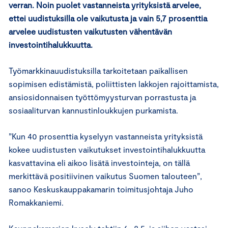
verran. Noin puolet vastanneista yrityksistä arvelee,
ettei uudistuksilla ole vaikutusta ja vain 5,7 prosenttia
arvelee uudistusten vaikutusten vähentävän
investointihalukkuutta.
Työmarkkinauudistuksilla tarkoitetaan paikallisen
sopimisen edistämistä, poliittisten lakkojen rajoittamista,
ansiosidonnaisen työttömyysturvan porrastusta ja
sosiaaliturvan kannustinloukkujen purkamista.
”Kun 40 prosenttia kyselyyn vastanneista yrityksistä
kokee uudistusten vaikutukset investointihalukkuutta
kasvattavina eli aikoo lisätä investointeja, on tällä
merkittävä positiivinen vaikutus Suomen talouteen”,
sanoo Keskuskauppakamarin toimitusjohtaja Juho
Romakkaniemi.