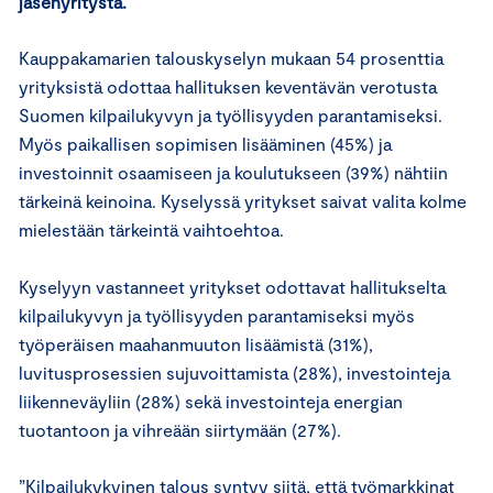
jäsenyritystä.
Kauppakamarien talouskyselyn mukaan 54 prosenttia
yrityksistä odottaa hallituksen keventävän verotusta
Suomen kilpailukyvyn ja työllisyyden parantamiseksi.
Myös paikallisen sopimisen lisääminen (45%) ja
investoinnit osaamiseen ja koulutukseen (39%) nähtiin
tärkeinä keinoina. Kyselyssä yritykset saivat valita kolme
mielestään tärkeintä vaihtoehtoa.
Kyselyyn vastanneet yritykset odottavat hallitukselta
kilpailukyvyn ja työllisyyden parantamiseksi myös
työperäisen maahanmuuton lisäämistä (31%),
luvitusprosessien sujuvoittamista (28%), investointeja
liikenneväyliin (28%) sekä investointeja energian
tuotantoon ja vihreään siirtymään (27%).
”Kilpailukykyinen talous syntyy siitä, että työmarkkinat