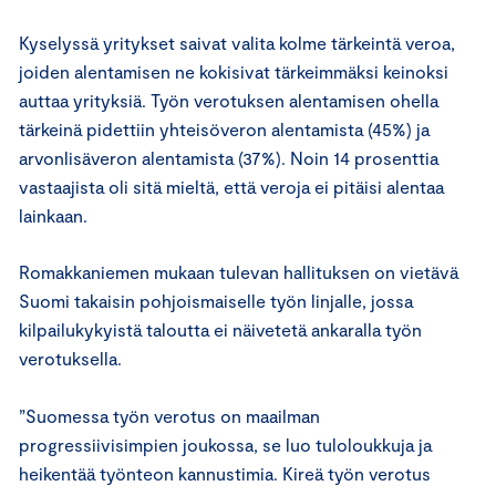
Kyselyssä yritykset saivat valita kolme tärkeintä veroa,
joiden alentamisen ne kokisivat tärkeimmäksi keinoksi
auttaa yrityksiä. Työn verotuksen alentamisen ohella
tärkeinä pidettiin yhteisöveron alentamista (45%) ja
arvonlisäveron alentamista (37%). Noin 14 prosenttia
vastaajista oli sitä mieltä, että veroja ei pitäisi alentaa
lainkaan.
Romakkaniemen mukaan tulevan hallituksen on vietävä
Suomi takaisin pohjoismaiselle työn linjalle, jossa
kilpailukykyistä taloutta ei näivetetä ankaralla työn
verotuksella.
”Suomessa työn verotus on maailman
progressiivisimpien joukossa, se luo tuloloukkuja ja
heikentää työnteon kannustimia. Kireä työn verotus