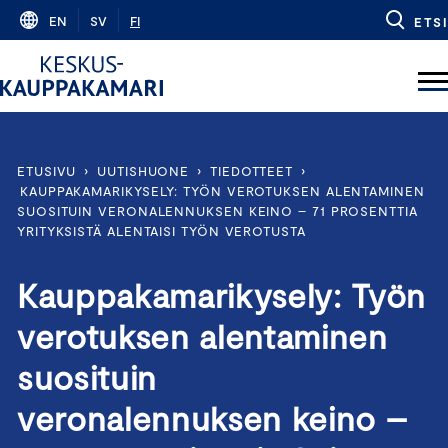
Skip
EN
SV
FI
ETSI
to
content
ETUSIVU
›
UUTISHUONE
›
TIEDOTTEET
›
KAUPPAKAMARIKYSELY: TYÖN VEROTUKSEN ALENTAMINEN
SUOSITUIN VERONALENNUKSEN KEINO – 71 PROSENTTIA
YRITYKSISTÄ ALENTAISI TYÖN VEROTUSTA
Kauppakamarikysely: Työn
verotuksen alentaminen
suosituin
veronalennuksen keino –