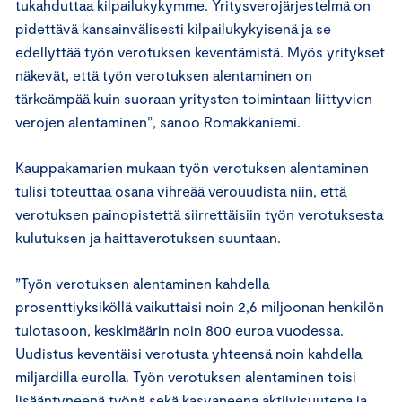
tukahduttaa kilpailukykymme. Yritysverojärjestelmä on
pidettävä kansainvälisesti kilpailukykyisenä ja se
edellyttää työn verotuksen keventämistä. Myös yritykset
näkevät, että työn verotuksen alentaminen on
tärkeämpää kuin suoraan yritysten toimintaan liittyvien
verojen alentaminen”, sanoo Romakkaniemi.
Kauppakamarien mukaan työn verotuksen alentaminen
tulisi toteuttaa osana vihreää verouudista niin, että
verotuksen painopistettä siirrettäisiin työn verotuksesta
kulutuksen ja haittaverotuksen suuntaan.
”Työn verotuksen alentaminen kahdella
prosenttiyksiköllä vaikuttaisi noin 2,6 miljoonan henkilön
tulotasoon, keskimäärin noin 800 euroa vuodessa.
Uudistus keventäisi verotusta yhteensä noin kahdella
miljardilla eurolla. Työn verotuksen alentaminen toisi
lisääntyneenä työnä sekä kasvaneena aktiivisuutena ja