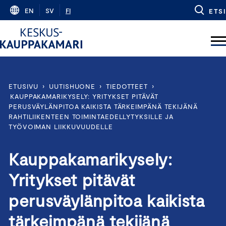
Skip
EN
SV
FI
ETSI
to
content
ETUSIVU
›
UUTISHUONE
›
TIEDOTTEET
›
KAUPPAKAMARIKYSELY: YRITYKSET PITÄVÄT
PERUSVÄYLÄNPITOA KAIKISTA TÄRKEIMPÄNÄ TEKIJÄNÄ
RAHTILIIKENTEEN TOIMINTAEDELLYTYKSILLE JA
TYÖVOIMAN LIIKKUVUUDELLE
Kauppakamarikysely:
Yritykset pitävät
perusväylänpitoa kaikista
tärkeimpänä tekijänä