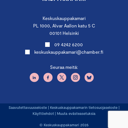
Keskuskauppakamari
PL 1000, Alvar Aallon katu 5 C
00101 Helsinki
09 4242 6200
keskuskauppakamari@chamber.fi
Seuraa meitä:
Saavutettavuusseloste
|
Keskuskauppakamarin tietosuojaseloste
|
Käyttöehdot
|
Muuta evästeasetuksia
© Keskuskauppakamari 2026