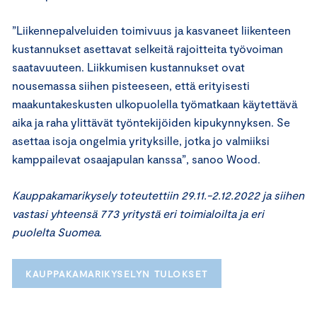
”Liikennepalveluiden toimivuus ja kasvaneet liikenteen
kustannukset asettavat selkeitä rajoitteita työvoiman
saatavuuteen. Liikkumisen kustannukset ovat
nousemassa siihen pisteeseen, että erityisesti
maakuntakeskusten ulkopuolella työmatkaan käytettävä
aika ja raha ylittävät työntekijöiden kipukynnyksen. Se
asettaa isoja ongelmia yrityksille, jotka jo valmiiksi
kamppailevat osaajapulan kanssa”, sanoo Wood.
Kauppakamarikysely toteutettiin 29.11.-2.12.2022 ja siihen
vastasi yhteensä 773 yritystä eri toimialoilta ja eri
puolelta Suomea
.
KAUPPAKAMARIKYSELYN TULOKSET