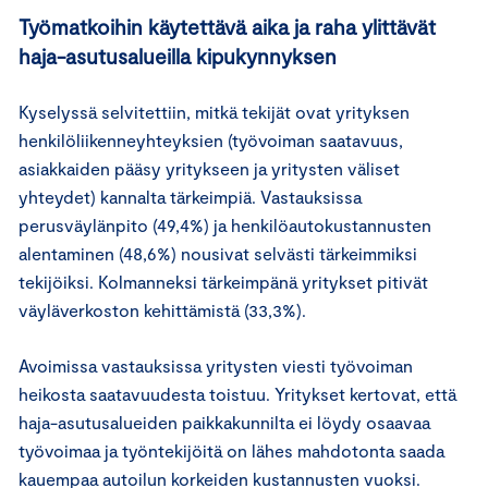
Työmatkoihin käytettävä aika ja raha ylittävät
haja-asutusalueilla kipukynnyksen
Kyselyssä selvitettiin, mitkä tekijät ovat yrityksen
henkilöliikenneyhteyksien (työvoiman saatavuus,
asiakkaiden pääsy yritykseen ja yritysten väliset
yhteydet) kannalta tärkeimpiä. Vastauksissa
perusväylänpito (49,4%) ja henkilöautokustannusten
alentaminen (48,6%) nousivat selvästi tärkeimmiksi
tekijöiksi. Kolmanneksi tärkeimpänä yritykset pitivät
väyläverkoston kehittämistä (33,3%).
Avoimissa vastauksissa yritysten viesti työvoiman
heikosta saatavuudesta toistuu. Yritykset kertovat, että
haja-asutusalueiden paikkakunnilta ei löydy osaavaa
työvoimaa ja työntekijöitä on lähes mahdotonta saada
kauempaa autoilun korkeiden kustannusten vuoksi.