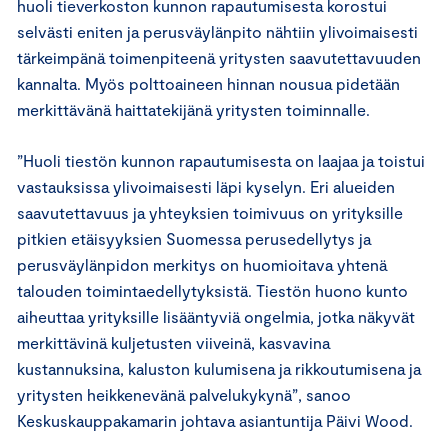
huoli tieverkoston kunnon rapautumisesta korostui
selvästi eniten ja perusväylänpito nähtiin ylivoimaisesti
tärkeimpänä toimenpiteenä yritysten saavutettavuuden
kannalta. Myös polttoaineen hinnan nousua pidetään
merkittävänä haittatekijänä yritysten toiminnalle.
”Huoli tiestön kunnon rapautumisesta on laajaa ja toistui
vastauksissa ylivoimaisesti läpi kyselyn. Eri alueiden
saavutettavuus ja yhteyksien toimivuus on yrityksille
pitkien etäisyyksien Suomessa perusedellytys ja
perusväylänpidon merkitys on huomioitava yhtenä
talouden toimintaedellytyksistä. Tiestön huono kunto
aiheuttaa yrityksille lisääntyviä ongelmia, jotka näkyvät
merkittävinä kuljetusten viiveinä, kasvavina
kustannuksina, kaluston kulumisena ja rikkoutumisena ja
yritysten heikkenevänä palvelukykynä”, sanoo
Keskuskauppakamarin johtava asiantuntija Päivi Wood.