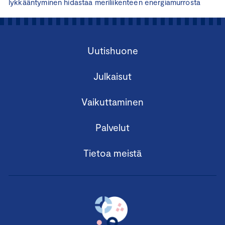
lykkääntyminen hidastaa meriliikenteen energiamurrosta
Uutishuone
Julkaisut
Vaikuttaminen
Palvelut
Tietoa meistä