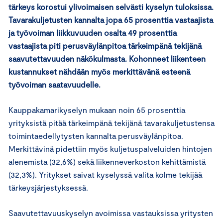
tärkeys korostui ylivoimaisen selvästi kyselyn tuloksissa.
Tavarakuljetusten kannalta jopa 65 prosenttia vastaajista
ja työvoiman liikkuvuuden osalta 49 prosenttia
vastaajista piti perusväylänpitoa tärkeimpänä tekijänä
saavutettavuuden näkökulmasta. Kohonneet liikenteen
kustannukset nähdään myös merkittävänä esteenä
työvoiman saatavuudelle.
Kauppakamarikyselyn mukaan noin 65 prosenttia
yrityksistä pitää tärkeimpänä tekijänä tavarakuljetustensa
toimintaedellytysten kannalta perusväylänpitoa.
Merkittävinä pidettiin myös kuljetuspalveluiden hintojen
alenemista (32,6%) sekä liikenneverkoston kehittämistä
(32,3%). Yritykset saivat kyselyssä valita kolme tekijää
tärkeysjärjestyksessä.
Saavutettavuuskyselyn avoimissa vastauksissa yritysten