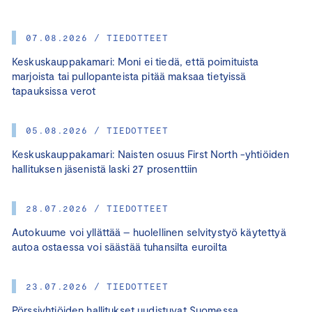
07.08.2026 / TIEDOTTEET
Keskuskauppakamari: Moni ei tiedä, että poimituista
marjoista tai pullopanteista pitää maksaa tietyissä
tapauksissa verot
05.08.2026 / TIEDOTTEET
Keskuskauppakamari: Naisten osuus First North -yhtiöiden
hallituksen jäsenistä laski 27 prosenttiin
28.07.2026 / TIEDOTTEET
Autokuume voi yllättää – huolellinen selvitystyö käytettyä
autoa ostaessa voi säästää tuhansilta euroilta
23.07.2026 / TIEDOTTEET
Pörssiyhtiöiden hallitukset uudistuvat Suomessa