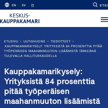
Skip
EN
SV
FI
ETSI
to
content
ETUSIVU
›
UUTISHUONE
›
TIEDOTTEET
›
KAUPPAKAMARIKYSELY: YRITYKSISTÄ 84 PROSENTTIA PITÄÄ
TYÖPERÄISEN MAAHANMUUTON LISÄÄMISTÄ TÄRKEÄNÄ
TULEVALLA HALLITUSKAUDELLA
Kauppakamarikysely:
Yrityksistä 84 prosenttia
pitää työperäisen
maahanmuuton lisäämistä