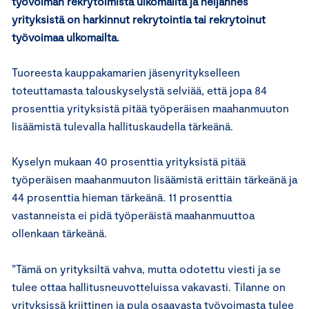
työvoiman rekrytoimista ulkomailta ja neljännes
yrityksistä on harkinnut rekrytointia tai rekrytoinut
työvoimaa ulkomailta.
Tuoreesta kauppakamarien jäsenyritykselleen
toteuttamasta talouskyselystä selviää, että jopa 84
prosenttia yrityksistä pitää työperäisen maahanmuuton
lisäämistä tulevalla hallituskaudella tärkeänä.
Kyselyn mukaan 40 prosenttia yrityksistä pitää
työperäisen maahanmuuton lisäämistä erittäin tärkeänä ja
44 prosenttia hieman tärkeänä. 11 prosenttia
vastanneista ei pidä työperäistä maahanmuuttoa
ollenkaan tärkeänä.
”Tämä on yrityksiltä vahva, mutta odotettu viesti ja se
tulee ottaa hallitusneuvotteluissa vakavasti. Tilanne on
yrityksissä kriittinen ja pula osaavasta työvoimasta tulee