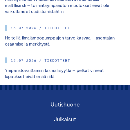
maltillisesti – toimintaympäristön muutokset eivät ole
vaikuttaneet uudistumistahtiin
16.07.2026 / TIEDOTTEET
Helteillä ilmalämpöpumppujen tarve kasvaa – asentajan
osaamisella merkitystä
15.07.2026 / TIEDOTTEET
Ympäristöväittämiin täsmällisyyttä – pelkät vihreät
lupaukset eivät enää riitä
Uutishuone
Julkaisut