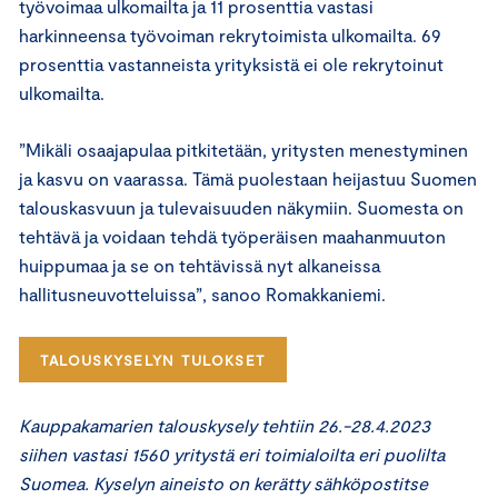
työvoimaa ulkomailta ja 11 prosenttia vastasi
harkinneensa työvoiman rekrytoimista ulkomailta. 69
prosenttia vastanneista yrityksistä ei ole rekrytoinut
ulkomailta.
”Mikäli osaajapulaa pitkitetään, yritysten menestyminen
ja kasvu on vaarassa. Tämä puolestaan heijastuu Suomen
talouskasvuun ja tulevaisuuden näkymiin. Suomesta on
tehtävä ja voidaan tehdä työperäisen maahanmuuton
huippumaa ja se on tehtävissä nyt alkaneissa
hallitusneuvotteluissa”, sanoo Romakkaniemi.
TALOUSKYSELYN TULOKSET
Kauppakamarien talouskysely tehtiin 26.-28.4.2023
siihen vastasi 1560 yritystä eri toimialoilta eri puolilta
Suomea. Kyselyn aineisto on kerätty sähköpostitse