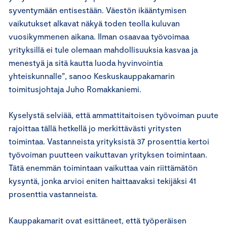
syventymään entisestään. Väestön ikääntymisen
vaikutukset alkavat näkyä toden teolla kuluvan
vuosikymmenen aikana. Ilman osaavaa työvoimaa
yrityksillä ei tule olemaan mahdollisuuksia kasvaa ja
menestyä ja sitä kautta luoda hyvinvointia
yhteiskunnalle”, sanoo Keskuskauppakamarin
toimitusjohtaja Juho Romakkaniemi.
Kyselystä selviää, että ammattitaitoisen työvoiman puute
rajoittaa tällä hetkellä jo merkittävästi yritysten
toimintaa. Vastanneista yrityksistä 37 prosenttia kertoi
työvoiman puutteen vaikuttavan yrityksen toimintaan.
Tätä enemmän toimintaan vaikuttaa vain riittämätön
kysyntä, jonka arvioi eniten haittaavaksi tekijäksi 41
prosenttia vastanneista.
Kauppakamarit ovat esittäneet, että työperäisen