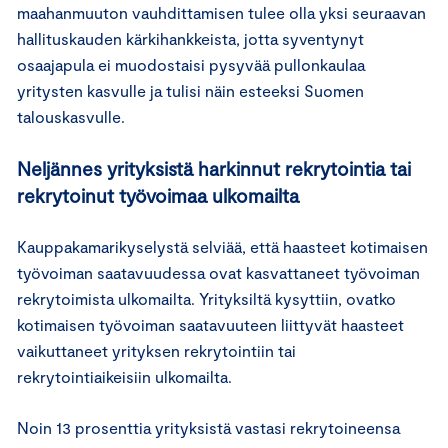
maahanmuuton vauhdittamisen tulee olla yksi seuraavan
hallituskauden kärkihankkeista, jotta syventynyt
osaajapula ei muodostaisi pysyvää pullonkaulaa
yritysten kasvulle ja tulisi näin esteeksi Suomen
talouskasvulle.
Neljännes yrityksistä harkinnut rekrytointia tai
rekrytoinut työvoimaa ulkomailta
Kauppakamarikyselystä selviää, että haasteet kotimaisen
työvoiman saatavuudessa ovat kasvattaneet työvoiman
rekrytoimista ulkomailta. Yrityksiltä kysyttiin, ovatko
kotimaisen työvoiman saatavuuteen liittyvät haasteet
vaikuttaneet yrityksen rekrytointiin tai
rekrytointiaikeisiin ulkomailta.
Noin 13 prosenttia yrityksistä vastasi rekrytoineensa