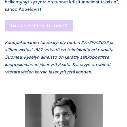
heikentynyt kysyntä on tuonut kriisitunnelmat takaisin”,
sanoo Appelqvist.
TALOUSKYSELYN TULOKSET
Kauppakamarien talouskysely tehtiin 27.-29.9.2023 ja
siihen vastasi 1827 yritystä eri toimialoilta eri puolilta
Suomea. Kyselyn aineisto on kerätty sähköpostitse
kauppakamarien jäsenyrityksiltä. Kyselyyn on voinut
vastata yhden kerran jäsenyritystä kohden.