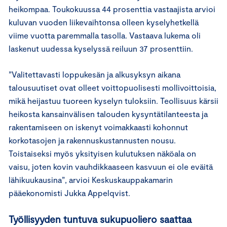
heikompaa. Toukokuussa 44 prosenttia vastaajista arvioi
kuluvan vuoden liikevaihtonsa olleen kyselyhetkellä
viime vuotta paremmalla tasolla. Vastaava lukema oli
laskenut uudessa kyselyssä reiluun 37 prosenttiin.
”Valitettavasti loppukesän ja alkusyksyn aikana
talousuutiset ovat olleet voittopuolisesti mollivoittoisia,
mikä heijastuu tuoreen kyselyn tuloksiin. Teollisuus kärsii
heikosta kansainvälisen talouden kysyntätilanteesta ja
rakentamiseen on iskenyt voimakkaasti kohonnut
korkotasojen ja rakennuskustannusten nousu.
Toistaiseksi myös yksityisen kulutuksen näköala on
vaisu, joten kovin vauhdikkaaseen kasvuun ei ole eväitä
lähikuukausina”, arvioi Keskuskauppakamarin
pääekonomisti Jukka Appelqvist.
Työllisyyden tuntuva sukupuoliero saattaa