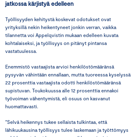
jatkossa kärjistyä edelleen
Työllisyyden kehitystä koskevat odotukset ovat
yrityksillä nekin heikentyneet jonkin verran, vaikka
tilannetta voi Appelqvistin mukaan edelleen kuvata
kohtalaiseksi, ja työllisyys on pitänyt pintansa
vastatuulessa.
Enemmistö vastaajista arvioi henkilöstömääränsä
pysyvän vähintään ennallaan, mutta tuoreessa kyselyssä
22 prosenttia vastaajista odotti henkilöstömääränsä
supistuvan. Toukokuussa alle 12 prosenttia ennakoi
työvoiman vähentymistä, eli osuus on kasvanut
huomattavasti.
”Selvä heikennys tukee sellaista tulkintaa, että
lähikuukausina työllisyys tulee laskemaan ja työttömyys