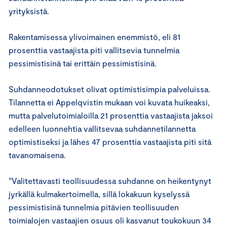
yrityksistä.
Rakentamisessa ylivoimainen enemmistö, eli 81
prosenttia vastaajista piti vallitsevia tunnelmia
pessimistisinä tai erittäin pessimistisinä.
Suhdanneodotukset olivat optimistisimpia palveluissa.
Tilannetta ei Appelqvistin mukaan voi kuvata huikeaksi,
mutta palvelutoimialoilla 21 prosenttia vastaajista jaksoi
edelleen luonnehtia vallitsevaa suhdannetilannetta
optimistiseksi ja lähes 47 prosenttia vastaajista piti sitä
tavanomaisena.
”Valitettavasti teollisuudessa suhdanne on heikentynyt
jyrkällä kulmakertoimella, sillä lokakuun kyselyssä
pessimistisinä tunnelmia pitävien teollisuuden
toimialojen vastaajien osuus oli kasvanut toukokuun 34