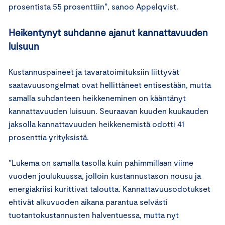
prosentista 55 prosenttiin”, sanoo Appelqvist.
Heikentynyt suhdanne ajanut kannattavuuden
luisuun
Kustannuspaineet ja tavaratoimituksiin liittyvät
saatavuusongelmat ovat hellittäneet entisestään, mutta
samalla suhdanteen heikkeneminen on kääntänyt
kannattavuuden luisuun. Seuraavan kuuden kuukauden
jaksolla kannattavuuden heikkenemistä odotti 41
prosenttia yrityksistä.
”Lukema on samalla tasolla kuin pahimmillaan viime
vuoden joulukuussa, jolloin kustannustason nousu ja
energiakriisi kurittivat taloutta. Kannattavuusodotukset
ehtivät alkuvuoden aikana parantua selvästi
tuotantokustannusten halventuessa, mutta nyt