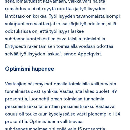
sekä lomautukset kasvamaan, vaikka varsinaista
romahdusta ei ole syytä odottaa ja työllisyyden
lähtötaso on korkea. Työllisyyden tavanomaista isompi
sukupuoliero saattaa jatkossa kärjistyä edelleen, sillä
odotuksissa on, että työllisyys laskee
suhdanneluonteisesti miesvaltaisilla toimialoilla.
Erityisesti rakentamisen toimialalla voidaan odottaa
selvää työllisyyden laskua”, sanoo Appelqvist.
Optimismi hupenee
Vastaajien näkemykset omalla toimialalla vallitsevista
tunnelmista ovat synkkiä. Vastaajista lähes puolet, 49
prosenttia, luonnehti oman toimialan tunnelmia
pessimistiseksi tai erittäin pessimistiseksi. Vastaava
osuus oli toukokuun kyselyssä selvästi pienempi eli 34
prosenttia. Optimistisena vallitsevaa
suhdannetunnelmaa piti enää vain 15 prosenttia