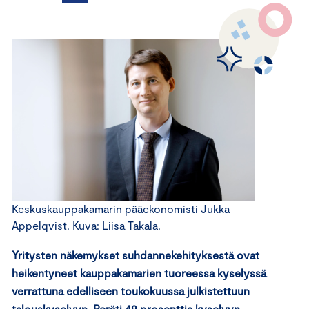
Keskuskauppakamarin pääekonomisti Jukka
Appelqvist. Kuva: Liisa Takala.
Yritysten näkemykset suhdannekehityksestä ovat
heikentyneet kauppakamarien tuoreessa kyselyssä
verrattuna edelliseen toukokuussa julkistettuun
talouskyselyyn. Peräti 49 prosenttia kyselyyn