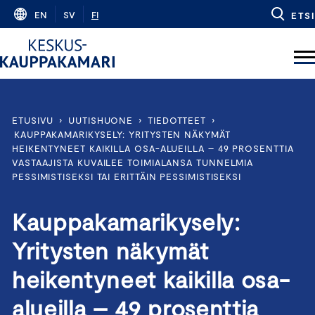
Skip
EN
SV
FI
ETSI
to
content
ETUSIVU
›
UUTISHUONE
›
TIEDOTTEET
›
KAUPPAKAMARIKYSELY: YRITYSTEN NÄKYMÄT
HEIKENTYNEET KAIKILLA OSA-ALUEILLA – 49 PROSENTTIA
VASTAAJISTA KUVAILEE TOIMIALANSA TUNNELMIA
PESSIMISTISEKSI TAI ERITTÄIN PESSIMISTISEKSI
Kauppakamarikysely:
Yritysten näkymät
heikentyneet kaikilla osa-
alueilla – 49 prosenttia