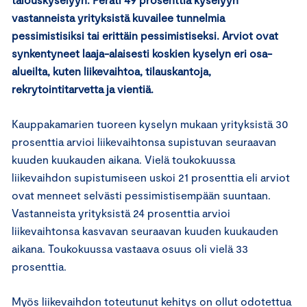
vastanneista yrityksistä kuvailee tunnelmia
pessimistisiksi tai erittäin pessimistiseksi. Arviot ovat
synkentyneet laaja-alaisesti koskien kyselyn eri osa-
alueilta, kuten liikevaihtoa, tilauskantoja,
rekrytointitarvetta ja vientiä.
Kauppakamarien tuoreen kyselyn mukaan yrityksistä 30
prosenttia arvioi liikevaihtonsa supistuvan seuraavan
kuuden kuukauden aikana. Vielä toukokuussa
liikevaihdon supistumiseen uskoi 21 prosenttia eli arviot
ovat menneet selvästi pessimistisempään suuntaan.
Vastanneista yrityksistä 24 prosenttia arvioi
liikevaihtonsa kasvavan seuraavan kuuden kuukauden
aikana. Toukokuussa vastaava osuus oli vielä 33
prosenttia.
Myös liikevaihdon toteutunut kehitys on ollut odotettua