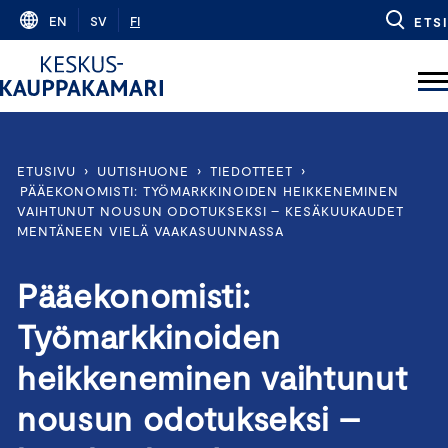
Skip
EN
SV
FI
ETSI
to
content
ETUSIVU
›
UUTISHUONE
›
TIEDOTTEET
›
PÄÄEKONOMISTI: TYÖMARKKINOIDEN HEIKKENEMINEN
VAIHTUNUT NOUSUN ODOTUKSEKSI – KESÄKUUKAUDET
MENTÄNEEN VIELÄ VAAKASUUNNASSA
Pääekonomisti:
Työmarkkinoiden
heikkeneminen vaihtunut
nousun odotukseksi –