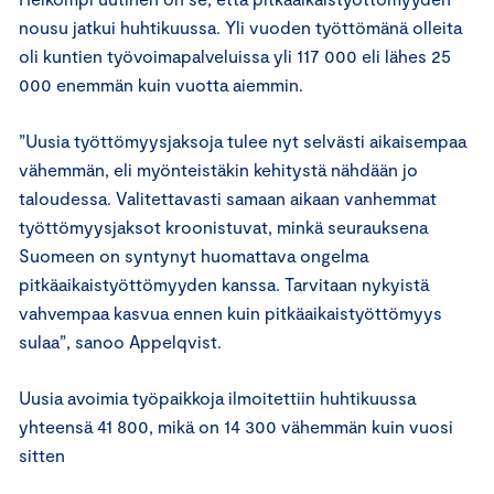
nousu jatkui huhtikuussa. Yli vuoden työttömänä olleita
oli kuntien työvoimapalveluissa yli 117 000 eli lähes 25
000 enemmän kuin vuotta aiemmin.
”Uusia työttömyysjaksoja tulee nyt selvästi aikaisempaa
vähemmän, eli myönteistäkin kehitystä nähdään jo
taloudessa. Valitettavasti samaan aikaan vanhemmat
työttömyysjaksot kroonistuvat, minkä seurauksena
Suomeen on syntynyt huomattava ongelma
pitkäaikaistyöttömyyden kanssa. Tarvitaan nykyistä
vahvempaa kasvua ennen kuin pitkäaikaistyöttömyys
sulaa”, sanoo Appelqvist.
Uusia avoimia työpaikkoja ilmoitettiin huhtikuussa
yhteensä 41 800, mikä on 14 300 vähemmän kuin vuosi
sitten