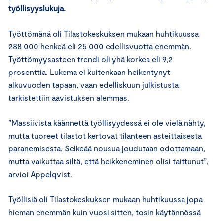
työllisyyslukuja.
Työttömänä oli Tilastokeskuksen mukaan huhtikuussa
288 000 henkeä eli 25 000 edellisvuotta enemmän.
Työttömyysasteen trendi oli yhä korkea eli 9,2
prosenttia. Lukema ei kuitenkaan heikentynyt
alkuvuoden tapaan, vaan edelliskuun julkistusta
tarkistettiin aavistuksen alemmas.
”Massiivista käännettä työllisyydessä ei ole vielä nähty,
mutta tuoreet tilastot kertovat tilanteen asteittaisesta
paranemisesta. Selkeää nousua joudutaan odottamaan,
mutta vaikuttaa siltä, että heikkeneminen olisi taittunut”,
arvioi Appelqvist.
Työllisiä oli Tilastokeskuksen mukaan huhtikuussa jopa
hieman enemmän kuin vuosi sitten, tosin käytännössä