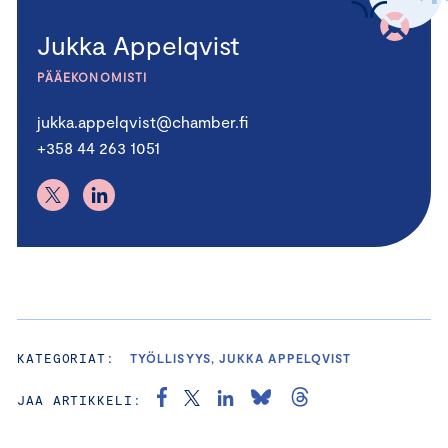
Jukka Appelqvist
PÄÄEKONOMISTI
jukka.appelqvist@chamber.fi
+358 44 263 1051
KATEGORIAT:
TYÖLLISYYS, JUKKA APPELQVIST
JAA ARTIKKELI: