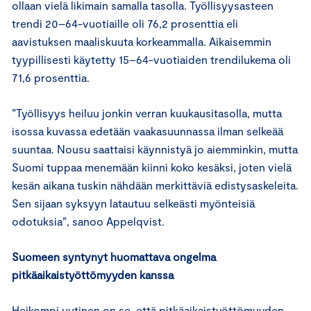
ollaan vielä likimain samalla tasolla. Työllisyysasteen
trendi 20–64-vuotiaille oli 76,2 prosenttia eli
aavistuksen maaliskuuta korkeammalla. Aikaisemmin
tyypillisesti käytetty 15–64-vuotiaiden trendilukema oli
71,6 prosenttia.
”Työllisyys heiluu jonkin verran kuukausitasolla, mutta
isossa kuvassa edetään vaakasuunnassa ilman selkeää
suuntaa. Nousu saattaisi käynnistyä jo aiemminkin, mutta
Suomi tuppaa menemään kiinni koko kesäksi, joten vielä
kesän aikana tuskin nähdään merkittäviä edistysaskeleita.
Sen sijaan syksyyn latautuu selkeästi myönteisiä
odotuksia”, sanoo Appelqvist.
Suomeen syntynyt huomattava ongelma
pitkäaikaistyöttömyyden kanssa
Heikompi uutinen on se, että pitkäaikaistyöttömyyden