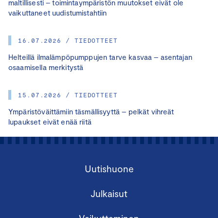
maltillisesti – toimintaympäristön muutokset eivät ole
vaikuttaneet uudistumistahtiin
16.07.2026 / TIEDOTTEET
Helteillä ilmalämpöpumppujen tarve kasvaa – asentajan
osaamisella merkitystä
15.07.2026 / TIEDOTTEET
Ympäristöväittämiin täsmällisyyttä – pelkät vihreät
lupaukset eivät enää riitä
Uutishuone
Julkaisut