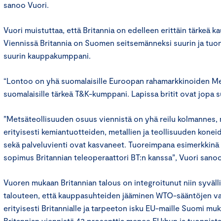
sanoo Vuori.
Vuori muistuttaa, että Britannia on edelleen erittäin tärkeä
Viennissä Britannia on Suomen seitsemänneksi suurin ja tu
suurin kauppakumppani.
“Lontoo on yhä suomalaisille Euroopan rahamarkkinoiden Mekk
suomalaisille tärkeä T&K-kumppani. Lapissa britit ovat jopa
”Metsäteollisuuden osuus viennistä on yhä reilu kolmannes, 
erityisesti kemiantuotteiden, metallien ja teollisuuden koneide
sekä palveluvienti ovat kasvaneet. Tuoreimpana esimerkkinä
sopimus Britannian teleoperaattori BT:n kanssa”, Vuori sanoo
Vuoren mukaan Britannian talous on integroitunut niin syväl
talouteen, että kauppasuhteiden jääminen WTO-sääntöjen vara
erityisesti Britannialle ja tarpeeton isku EU-maille Suomi muka
Britannian viennistä 43 prosenttia menee EU:hun ja tuonnista