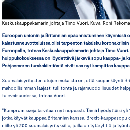
Keskuskauppakamarin johtaja Timo Vuori. Kuva: Roni Rekom
Euroopan unionin ja Britannian epäonnistuminen käynnissä o
kalastusneuvotteluissa olisi tarpeeton takaisku koronakriisin
Euroopalle, toteaa Keskuskauppakamarin johtaja Timo Vuori
huippukokouksessa on löydettävä järkevä sopu kauppa- ja kala
Pohjanmeren turskakiintiöstä eivät saa nyt kampittaa kaupp
Suomalaisyritysten etujen mukaista on, että kaupankäynti Br
mahdollisimman laajasti tullitonta ja rajamuodollisuudet hel
tulevaisuudessa, toteaa Vuori.
”Kompromisseja tarvitaan nyt nopeasti. Tämä hyödyttäisi yli 
jotka käyvät kauppaa Britannian kanssa. Brexit-kauppasopu o
niille yli 200 suomalaisyrityksille, joilla on tytäryhtiö ja työnt