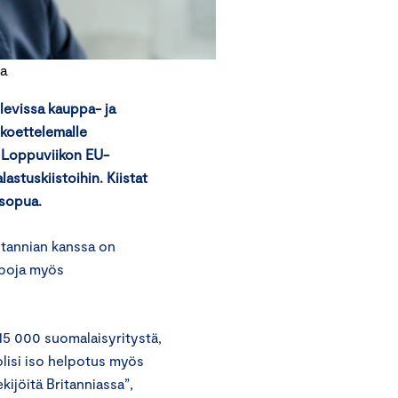
aa
levissa kauppa- ja
 koettelemalle
. Loppuviikon EU-
stuskiistoihin. Kiistat
asopua.
itannian kanssa on
ppoja myös
15 000 suomalaisyritystä,
lisi iso helpotus myös
ekijöitä Britanniassa”,