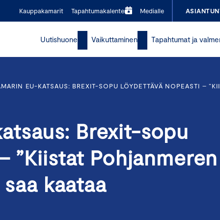
Kauppakamarit
Tapahtumakalenteri
Medialle
ASIANTUN
Uutishuone
Vaikuttaminen
Tapahtumat ja valme
MARIN EU-KATSAUS: BREXIT-SOPU LÖYDETTÄVÄ NOPEASTI – ”KI
tsaus: Brexit-sopu
– ”Kiistat Pohjanmeren
t saa kaataa