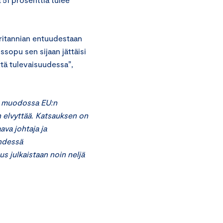
Britannian entuudestaan
ssopu sen sijaan jättäisi
ttä tulevaisuudessa”,
sä muodossa EU:n
n elvyttää. Katsauksen on
va johtaja ja
yhdessä
 julkaistaan noin neljä