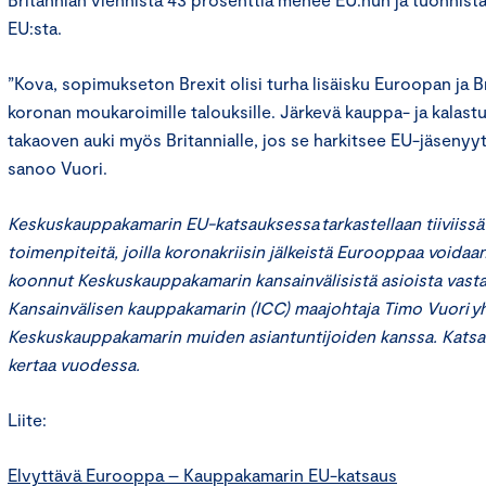
EU:sta.
”Kova, sopimukseton Brexit olisi turha lisäisku Euroopan ja 
koronan moukaroimille talouksille. Järkevä kauppa- ja kalastu
takaoven auki myös Britannialle, jos se harkitsee EU-jäsenyy
sanoo Vuori.
Keskuskauppakamarin EU-katsauksessa tarkastellaan tiiviis
toimenpiteitä, joilla koronakriisin jälkeistä Eurooppaa voidaa
koonnut Keskuskauppakamarin kansainvälisistä asioista vastaa
Kansainvälisen kauppakamarin (ICC) maajohtaja Timo Vuori 
Keskuskauppakamarin muiden asiantuntijoiden kanssa. Katsaus
kertaa vuodessa.
Liite:
Elvyttävä Eurooppa – Kauppakamarin EU-katsaus