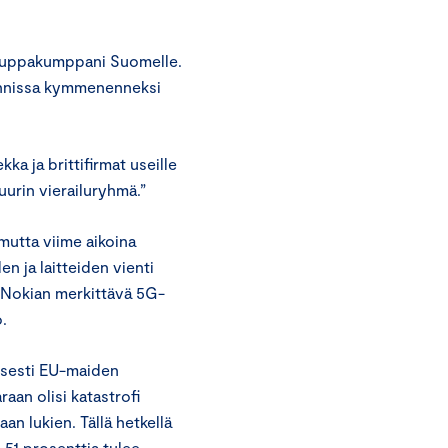
 kauppakumppani Suomelle.
onnissa kymmenenneksi
a ja brittifirmat useille
 suurin vierailuryhmä.”
mutta viime aikoina
n ja laitteiden vienti
 Nokian merkittävä 5G-
.
lisesti EU-maiden
an olisi katastrofi
an lukien. Tällä hetkellä
 51 prosenttia tulee