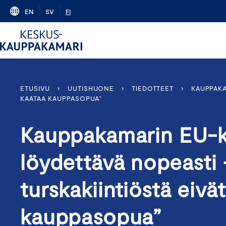
Skip
EN
SV
FI
to
content
ETUSIVU
›
UUTISHUONE
›
TIEDOTTEET
›
KAUPPAKA
KAATAA KAUPPASOPUA”
Kauppakamarin EU-ka
löydettävä nopeasti 
turskakiintiöstä eivä
kauppasopua”