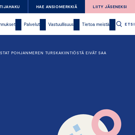
TIJAHAKU
HAE ANSIOMERKKIÄ
LIITY JÄSENEKSI
nnukset
Palvelut
Vastuullisuus
Tietoa meistä
ETSI
ISTAT POHJANMEREN TURSKAKIINTIÖSTÄ EIVÄT SAA