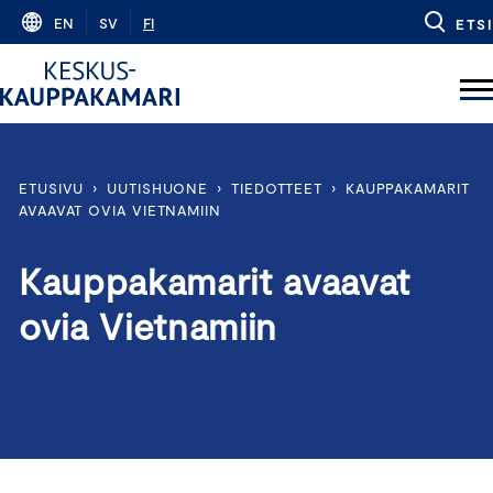
Skip
EN
SV
FI
ETSI
to
content
ETUSIVU
›
UUTISHUONE
›
TIEDOTTEET
›
KAUPPAKAMARIT
AVAAVAT OVIA VIETNAMIIN
Kauppakamarit avaavat
ovia Vietnamiin