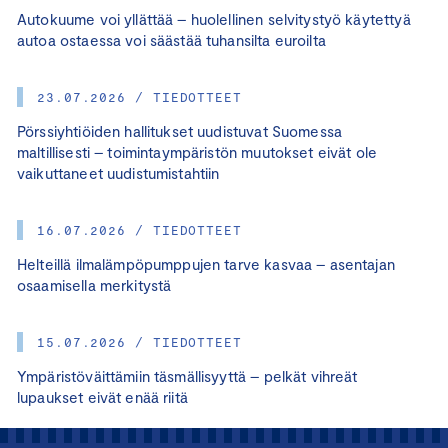
Autokuume voi yllättää – huolellinen selvitystyö käytettyä
autoa ostaessa voi säästää tuhansilta euroilta
23.07.2026 / TIEDOTTEET
Pörssiyhtiöiden hallitukset uudistuvat Suomessa
maltillisesti – toimintaympäristön muutokset eivät ole
vaikuttaneet uudistumistahtiin
16.07.2026 / TIEDOTTEET
Helteillä ilmalämpöpumppujen tarve kasvaa – asentajan
osaamisella merkitystä
15.07.2026 / TIEDOTTEET
Ympäristöväittämiin täsmällisyyttä – pelkät vihreät
lupaukset eivät enää riitä