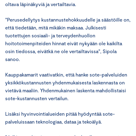
oltava läpinäkyviä ja vertailtavia.
”Perusedellytys kustannustehokkuudelle ja säästöille on,
että tiedetään, mitä mikäkin maksaa. Julkisesti
tuotettujen sosiaali- ja terveydenhuollon
hoitotoimenpiteiden hinnat eivät nykyään ole kaikilta
osin tiedossa, eivätkä ne ole vertailtavissa”, Sipola
sanoo.
Kauppakamarit vaativatkin, että hanke sote-palveluiden
yksikkökustannusten yhdenmukaisesta laskennasta on
vietävä maaliin. Yhdenmukainen laskenta mahdollistaisi
sote-kustannusten vertailun.
Lisäksi hyvinvointialueiden pitää hyödyntää sote-
palveluissaan teknologiaa, dataa ja tekoälyä.