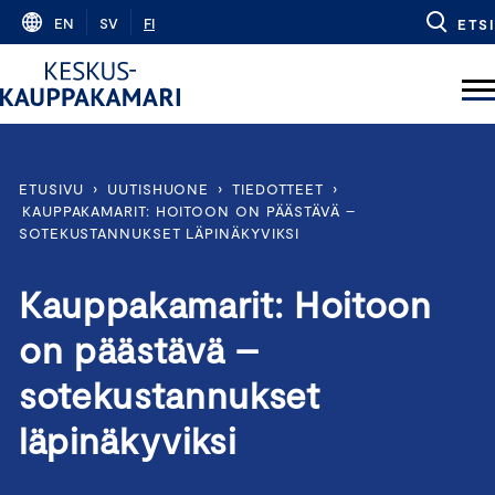
Skip
EN
SV
FI
ETSI
to
content
ETUSIVU
›
UUTISHUONE
›
TIEDOTTEET
›
KAUPPAKAMARIT: HOITOON ON PÄÄSTÄVÄ –
SOTEKUSTANNUKSET LÄPINÄKYVIKSI
Kauppakamarit: Hoitoon
on päästävä –
sotekustannukset
läpinäkyviksi