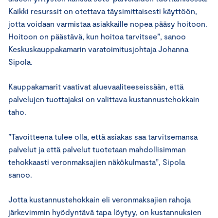
Kaikki resurssit on otettava täysimittaisesti käyttöön,
jotta voidaan varmistaa asiakkaille nopea pääsy hoitoon.
Hoitoon on päästävä, kun hoitoa tarvitsee”, sanoo
Keskuskauppakamarin varatoimitusjohtaja Johanna
Sipola.
Kauppakamarit vaativat aluevaaliteeseissään, että
palvelujen tuottajaksi on valittava kustannustehokkain
taho.
”Tavoitteena tulee olla, että asiakas saa tarvitsemansa
palvelut ja että palvelut tuotetaan mahdollisimman
tehokkaasti veronmaksajien näkökulmasta”, Sipola
sanoo.
Jotta kustannustehokkain eli veronmaksajien rahoja
järkevimmin hyödyntävä tapa löytyy, on kustannuksien