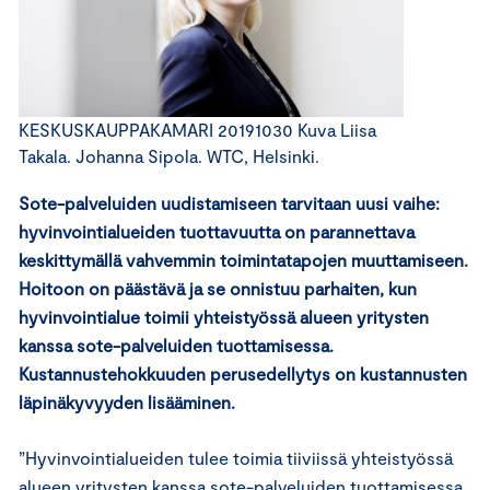
KESKUSKAUPPAKAMARI 20191030 Kuva Liisa
Takala. Johanna Sipola. WTC, Helsinki.
Sote-palveluiden uudistamiseen tarvitaan uusi vaihe:
hyvinvointialueiden tuottavuutta on parannettava
keskittymällä vahvemmin toimintatapojen muuttamiseen.
Hoitoon on päästävä ja se onnistuu parhaiten, kun
hyvinvointialue toimii yhteistyössä alueen yritysten
kanssa sote-palveluiden tuottamisessa.
Kustannustehokkuuden perusedellytys on kustannusten
läpinäkyvyyden lisääminen.
”Hyvinvointialueiden tulee toimia tiiviissä yhteistyössä
alueen yritysten kanssa sote-palveluiden tuottamisessa.