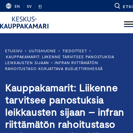
Skip
EN
SV
FI
ETSI
to
content
ETUSIVU
›
UUTISHUONE
›
TIEDOTTEET
›
KAUPPAKAMARIT: LIIKENNE TARVITSEE PANOSTUKSIA
LEIKKAUSTEN SIJAAN – INFRAN RIITTÄMÄTÖN
RAHOITUSTASO KORJATTAVA BUDJETTIRIIHESSÄ
Kauppakamarit: Liikenne
tarvitsee panostuksia
leikkausten sijaan – infran
riittämätön rahoitustaso