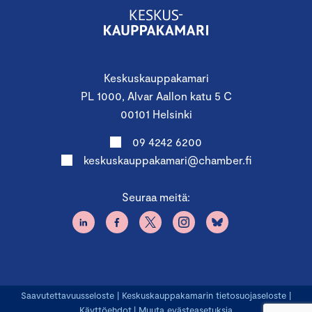
Keskuskauppakamari
PL 1000, Alvar Aallon katu 5 C
00101 Helsinki
09 4242 6200
keskuskauppakamari@chamber.fi
Seuraa meitä:
Saavutettavuusseloste
|
Keskuskauppakamarin tietosuojaseloste
|
Käyttöehdot
|
Muuta evästeasetuksia