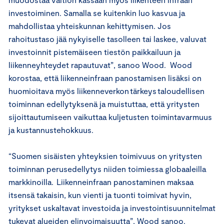
investoiminen. Samalla se kuitenkin luo kasvua ja
mahdollistaa yhteiskunnan kehittymisen. Jos
rahoitustaso jää nykyiselle tasolleen tai laskee, valuvat
investoinnit pistemäiseen tiestön paikkailuun ja
liikenneyhteydet rapautuvat”, sanoo Wood. Wood
korostaa, että liikenneinfraan panostamisen lisäksi on
huomioitava myös liikenneverkon tärkeys taloudellisen
toiminnan edellytyksenä ja muistuttaa, että yritysten
sijoittautumiseen vaikuttaa kuljetusten toimintavarmuus
ja kustannustehokkuus.
“Suomen sisäisten yhteyksien toimivuus on yritysten
toiminnan perusedellytys niiden toimiessa globaaleilla
markkinoilla. Liikenneinfraan panostaminen maksaa
itsensä takaisin, kun vienti ja tuonti toimivat hyvin,
yritykset uskaltavat investoida ja investointisuunnitelmat
tukevat alueiden elinvoimaisuutta”, Wood sanoo.