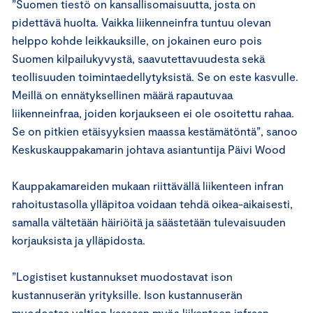
”Suomen tiestö on kansallisomaisuutta, josta on
pidettävä huolta. Vaikka liikenneinfra tuntuu olevan
helppo kohde leikkauksille, on jokainen euro pois
Suomen kilpailukyvystä, saavutettavuudesta sekä
teollisuuden toimintaedellytyksistä. Se on este kasvulle.
Meillä on ennätyksellinen määrä rapautuvaa
liikenneinfraa, joiden korjaukseen ei ole osoitettu rahaa.
Se on pitkien etäisyyksien maassa kestämätöntä”, sanoo
Keskuskauppakamarin johtava asiantuntija Päivi Wood
Kauppakamareiden mukaan riittävällä liikenteen infran
rahoitustasolla ylläpitoa voidaan tehdä oikea-aikaisesti,
samalla vältetään häiriöitä ja säästetään tulevaisuuden
korjauksista ja ylläpidosta.
”Logistiset kustannukset muodostavat ison
kustannuserän yrityksille. Ison kustannuserän
muodostaa valtion kassaan myös liikenteen infraan