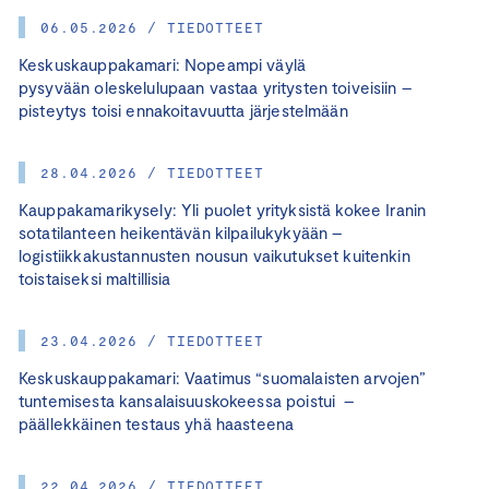
06.05.2026 / TIEDOTTEET
Keskuskauppakamari: Nopeampi väylä
pysyvään oleskelulupaan vastaa yritysten toiveisiin –
pisteytys toisi ennakoitavuutta järjestelmään
28.04.2026 / TIEDOTTEET
Kauppakamarikysely: Yli puolet yrityksistä kokee Iranin
sotatilanteen heikentävän kilpailukykyään –
logistiikkakustannusten nousun vaikutukset kuitenkin
toistaiseksi maltillisia
23.04.2026 / TIEDOTTEET
Keskuskauppakamari: Vaatimus “suomalaisten arvojen”
tuntemisesta kansalaisuuskokeessa poistui –
päällekkäinen testaus yhä haasteena
22.04.2026 / TIEDOTTEET