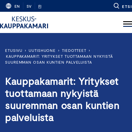
Skip
EN
SV
FI
ETSI
to
content
ETUSIVU
›
UUTISHUONE
›
TIEDOTTEET
›
KAUPPAKAMARIT: YRITYKSET TUOTTAMAAN NYKYISTÄ
SUUREMMAN OSAN KUNTIEN PALVELUISTA
Kauppakamarit: Yritykset
tuottamaan nykyistä
suuremman osan kuntien
palveluista