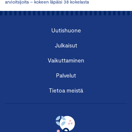
arvioitsijoita – kokeen läpäisi 38 kokelasta
Uutishuone
Julkaisut
Vaikuttaminen
Palvelut
Tietoa meistä