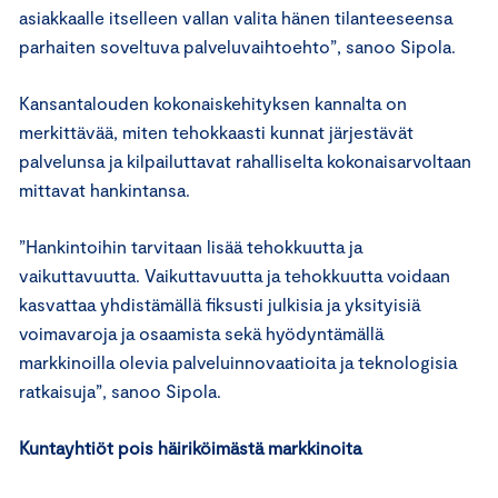
asiakkaalle itselleen vallan valita hänen tilanteeseensa
parhaiten soveltuva palveluvaihtoehto”, sanoo Sipola.
Kansantalouden kokonaiskehityksen kannalta on
merkittävää, miten tehokkaasti kunnat järjestävät
palvelunsa ja kilpailuttavat rahalliselta kokonaisarvoltaan
mittavat hankintansa.
”Hankintoihin tarvitaan lisää tehokkuutta ja
vaikuttavuutta. Vaikuttavuutta ja tehokkuutta voidaan
kasvattaa yhdistämällä fiksusti julkisia ja yksityisiä
voimavaroja ja osaamista sekä hyödyntämällä
markkinoilla olevia palveluinnovaatioita ja teknologisia
ratkaisuja”, sanoo Sipola.
Kuntayhtiöt pois häiriköimästä markkinoita