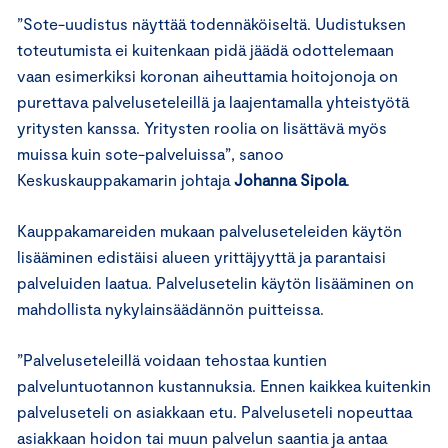
”Sote-uudistus näyttää todennäköiseltä. Uudistuksen
toteutumista ei kuitenkaan pidä jäädä odottelemaan
vaan esimerkiksi koronan aiheuttamia hoitojonoja on
purettava palveluseteleillä ja laajentamalla yhteistyötä
yritysten kanssa. Yritysten roolia on lisättävä myös
muissa kuin sote-palveluissa”, sanoo
Keskuskauppakamarin johtaja
Johanna Sipola
.
Kauppakamareiden mukaan palveluseteleiden käytön
lisääminen edistäisi alueen yrittäjyyttä ja parantaisi
palveluiden laatua. Palvelusetelin käytön lisääminen on
mahdollista nykylainsäädännön puitteissa.
”Palveluseteleillä voidaan tehostaa kuntien
palveluntuotannon kustannuksia. Ennen kaikkea kuitenkin
palveluseteli on asiakkaan etu. Palveluseteli nopeuttaa
asiakkaan hoidon tai muun palvelun saantia ja antaa