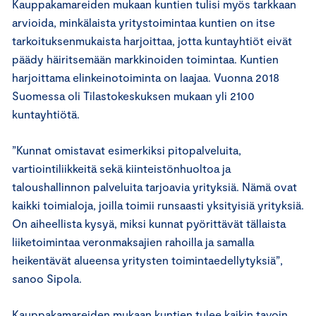
Kauppakamareiden mukaan kuntien tulisi myös tarkkaan
arvioida, minkälaista yritystoimintaa kuntien on itse
tarkoituksenmukaista harjoittaa, jotta kuntayhtiöt eivät
päädy häiritsemään markkinoiden toimintaa. Kuntien
harjoittama elinkeinotoiminta on laajaa. Vuonna 2018
Suomessa oli Tilastokeskuksen mukaan yli 2100
kuntayhtiötä.
”Kunnat omistavat esimerkiksi pitopalveluita,
vartiointiliikkeitä sekä kiinteistönhuoltoa ja
taloushallinnon palveluita tarjoavia yrityksiä. Nämä ovat
kaikki toimialoja, joilla toimii runsaasti yksityisiä yrityksiä.
On aiheellista kysyä, miksi kunnat pyörittävät tällaista
liiketoimintaa veronmaksajien rahoilla ja samalla
heikentävät alueensa yritysten toimintaedellytyksiä”,
sanoo Sipola.
Kauppakamareiden mukaan kuntien tulee kaikin tavoin