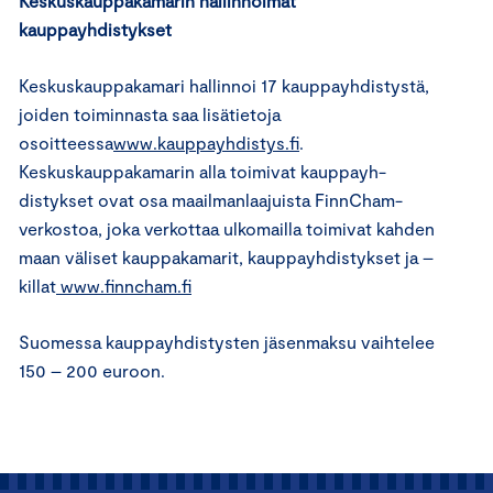
Keskuskauppakamarin hallinnoimat
kauppayhdistykset
Keskuskauppakamari hallinnoi 17 kauppayhdistystä,
joiden toiminnasta saa lisätietoja
osoitteessa
www.kauppayhdistys.fi
.
Keskuskauppakamarin alla toimivat kauppayh­
distykset ovat osa maailmanlaajuista FinnCham-
verkostoa, joka verkottaa ulkomailla toimivat kahden
maan väliset kauppakamarit, kauppayhdistykset ja –
killat
www.finncham.fi
Suomessa kauppayhdistysten jäsenmaksu vaihtelee
150 – 200 euroon.