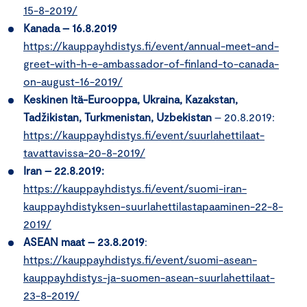
15-8-2019/
Kanada – 16.8.2019
https://kauppayhdistys.fi/event/annual-meet-and-
greet-with-h-e-ambassador-of-finland-to-canada-
on-august-16-2019/
Keskinen Itä-Eurooppa, Ukraina, Kazakstan,
Tadžikistan, Turkmenistan, Uzbekistan
– 20.8.2019:
https://kauppayhdistys.fi/event/suurlahettilaat-
tavattavissa-20-8-2019/
Iran – 22.8.2019:
https://kauppayhdistys.fi/event/suomi-iran-
kauppayhdistyksen-suurlahettilastapaaminen-22-8-
2019/
ASEAN maat – 23.8.2019
:
https://kauppayhdistys.fi/event/suomi-asean-
kauppayhdistys-ja-suomen-asean-suurlahettilaat-
23-8-2019/