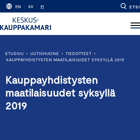
Skip
EN
SV
FI
ETSI
to
content
ETUSIVU
›
UUTISHUONE
›
TIEDOTTEET
›
KAUPPAYHDISTYSTEN MAATILAISUUDET SYKSYLLÄ 2019
Kauppayhdistysten
maatilaisuudet syksyllä
2019