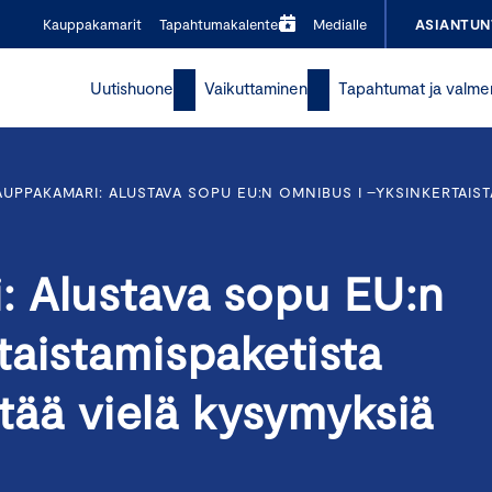
Kauppakamarit
Tapahtumakalenteri
Medialle
ASIANTUN
Uutishuone
Vaikuttaminen
Tapahtumat ja valme
UPPAKAMARI: ALUSTAVA SOPU EU:N OMNIBUS I –YKSINKERTAISTA
 Alustava sopu EU:n
taistamispaketista
ttää vielä kysymyksiä