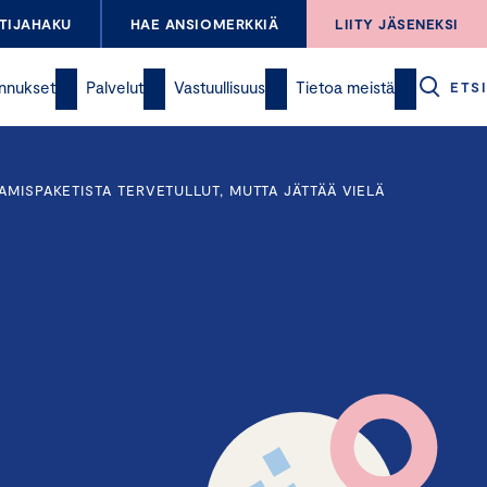
TIJAHAKU
HAE ANSIOMERKKIÄ
LIITY JÄSENEKSI
nnukset
Palvelut
Vastuullisuus
Tietoa meistä
ETSI
MISPAKETISTA TERVETULLUT, MUTTA JÄTTÄÄ VIELÄ