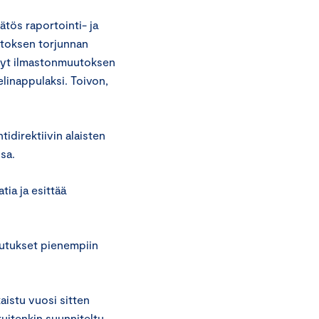
äätös raportointi- ja
utoksen torjunnan
tynyt ilmastonmuutoksen
elinappulaksi. Toivon,
idirektiivin alaisten
sa.
tia ja esittää
kutukset pienempiin
kaistu vuosi sitten
uitenkin suunniteltu