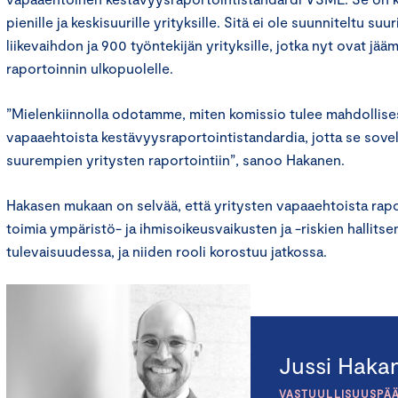
pienille ja keskisuurille yrityksille. Sitä ei ole suunniteltu su
liikevaihdon ja 900 työntekijän yrityksille, jotka nyt ovat jää
raportoinnin ulkopuolelle.
”Mielenkiinnolla odotamme, miten komissio tulee mahdollis
vapaaehtoista kestävyysraportointistandardia, jotta se sov
suurempien yritysten raportointiin”, sanoo Hakanen.
Hakasen mukaan on selvää, että yritysten vapaaehtoista rapo
toimia ympäristö- ja ihmisoikeusvaikusten ja -riskien hallits
tulevaisuudessa, ja niiden rooli korostuu jatkossa.
Jussi Haka
VASTUULLISUUSPÄÄ