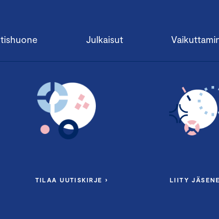
tishuone
Julkaisut
Vaikuttami
TILAA UUTISKIRJE ›
LIITY JÄSENE