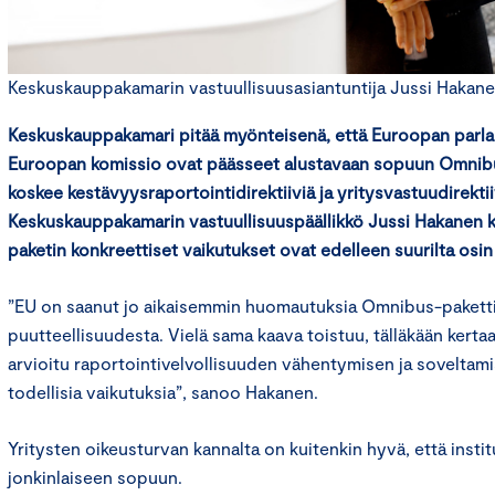
Keskuskauppakamarin vastuullisuusasiantuntija Jussi Hakanen.
Keskuskauppakamari pitää myönteisenä, että Euroopan parla
Euroopan komissio ovat päässeet alustavaan sopuun Omnibus
koskee kestävyysraportointidirektiiviä ja yritysvastuudirektii
Keskuskauppakamarin vastuullisuuspäällikkö Jussi Hakanen ku
paketin konkreettiset vaikutukset ovat edelleen suurilta osin 
”EU on saanut jo aikaisemmin huomautuksia Omnibus-paketti
puutteellisuudesta. Vielä sama kaava toistuu, tälläkään kertaa
arvioitu raportointivelvollisuuden vähentymisen ja soveltam
todellisia vaikutuksia”, sanoo Hakanen.
Yritysten oikeusturvan kannalta on kuitenkin hyvä, että insti
jonkinlaiseen sopuun.