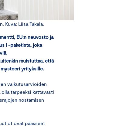
 Kuva: Liisa Takala.
mentti, EU:n neuvosto ja
 I -paketista, joka
viä.
itenkin muistuttaa, että
mysteeri yrityksille.
en vaikutusarvioiden
 olla tarpeeksi kattavasti
israjojen nostamisen
tuutiot ovat päässeet