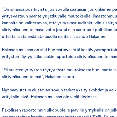
”On sinänsä positiivista, jos sovulla saataisiin jonkinlainen p
yritysvastuun sääntelyn jatkuvalle muutokselle. Ilmastonmu
kannalta on valitettavaa, että yritysvastuudirektiiviin sisäl
siirtymäsuunnitelmavelvoite joutui niin sanotusti politiikan p
ettei tällaista enää EU-tasolla nähtäisi”, sanoo Hakanen.
Hakasen mukaan on silti huomattava, että kestävyysraportoint
yritysten täytyy jatkossakin raportoida siirtymäsuunnitelman
“Eli suurten yritysten täytyy tästä muutoksesta huolimatta laa
siirtymäsuunnitelmat”, Hakanen sanoo.
Nyt saavutetun alustavan sovun tarkat yksityiskohdat ja vai
yrityksiin eivät Hakasen mukaan ole vielä tiedossa.
Pakollisen raportoinnin ulkopuolelle jääville yrityksille on jul
vapaaehtoinen kestävyysraportointistandardi VSME. Se on k