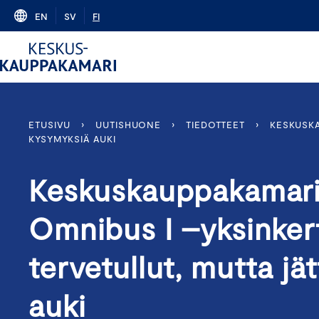
Skip
EN
SV
FI
to
content
ETUSIVU
›
UUTISHUONE
›
TIEDOTTEET
›
KESKUSKA
KYSYMYKSIÄ AUKI
Keskuskauppakamari:
Omnibus I –yksinker
tervetullut, mutta jä
auki