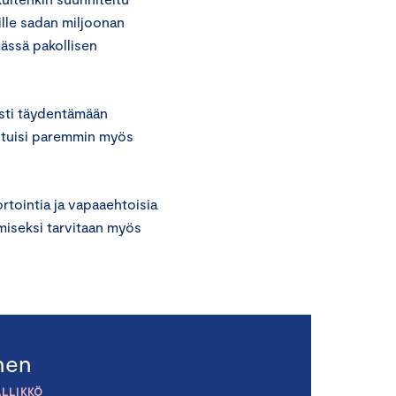
urille sadan miljoonan
mässä pakollisen
esti täydentämään
eltuisi paremmin myös
rtointia ja vapaaehtoisia
emiseksi tarvitaan myös
nen
LLIKKÖ