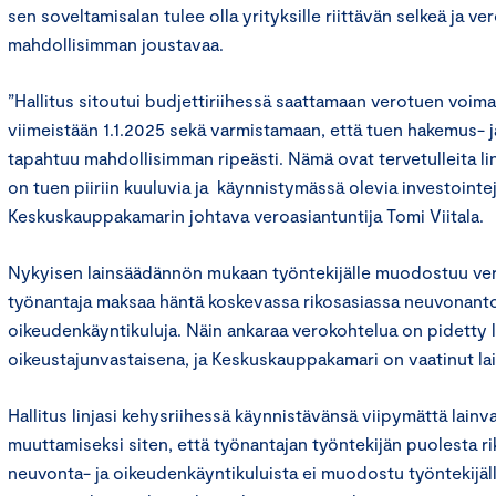
sen soveltamisalan tulee olla yrityksille riittävän selkeä ja 
mahdollisimman joustavaa.
”Hallitus sitoutui budjettiriihessä saattamaan verotuen voi
viimeistään 1.1.2025 sekä varmistamaan, että tuen hakemus-
tapahtuu mahdollisimman ripeästi. Nämä ovat tervetulleita linja
on tuen piiriin kuuluvia ja käynnistymässä olevia investointej
Keskuskauppakamarin johtava veroasiantuntija Tomi Viitala.
Nykyisen lainsäädännön mukaan työntekijälle muodostuu vero
työnantaja maksaa häntä koskevassa rikosasiassa neuvonanto
oikeudenkäyntikuluja. Näin ankaraa verokohtelua on pidetty l
oikeustajunvastaisena, ja Keskuskauppakamari on vaatinut la
Hallitus linjasi kehysriihessä käynnistävänsä viipymättä lainv
muuttamiseksi siten, että työnantajan työntekijän puolesta r
neuvonta- ja oikeudenkäyntikuluista ei muodostu työntekijäll