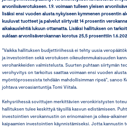
arvonlisäverotukseen. 1.9. voimaan tulleen yleisen arvonlis
lisäksi ensi vuoden alusta nykyiseen kymmenen prosentin a
kuuluvat tuotteet ja palvelut siirtyvät 14 prosentin verokanna
aikakauslehtiä lukuun ottamatta. Lisäksi hallituksen on tarkoi
suklaan arvonlisäverokannan korotus 25,5 prosenttiin 1.6.202
”Vaikka hallituksen budjettiriihessä ei tehty uusia veropäätöksi
ja investointien sekä verotuksen oikeudenmukaisuuden kanna
verohankkeiden valmistelusta. Suurten puhtaan siirtymän teol
verohyvitys on tarkoitus saattaa voimaan ensi vuoden alusta
myöntöprosessista tehdään mahdollisimman ripeä”, sanoo 
johtava veroasiantuntija Tomi Viitala.
Kehysriihessä sovittujen merkittävien veronkiristysten toteu
hallituksen tulee keskittyä täysillä kasvun edistämiseen. Puht
investointien verokannustin on erinomainen ja oikea-aikaine
kaipaamien investointien käynnistämiseksi. Jotta kannustin to