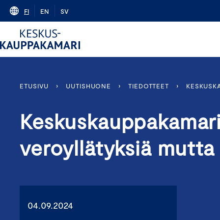
Skip
FI
EN
SV
to
content
ETUSIVU
›
UUTISHUONE
›
TIEDOTTEET
›
KESKUSKA
Keskuskauppakamari: 
veroyllätyksiä mutta 
04.09.2024