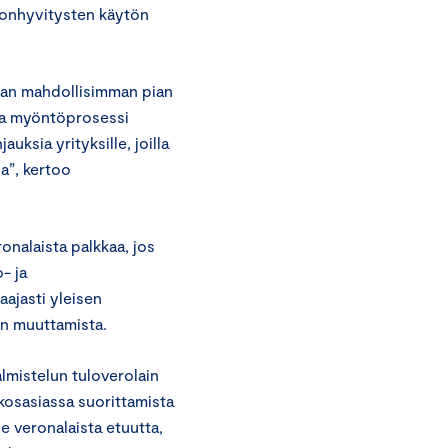
veronhyvitysten käytön
maan mahdollisimman pian
 ja myöntöprosessi
uksia yrityksille, joilla
a”, kertoo
nalaista palkkaa, jos
- ja
aajasti yleisen
in muuttamista.
almistelun tuloverolain
ikosasiassa suorittamista
e veronalaista etuutta,