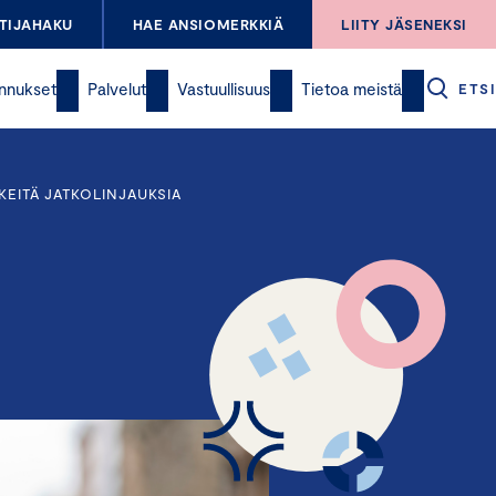
TIJAHAKU
HAE ANSIOMERKKIÄ
LIITY JÄSENEKSI
nnukset
Palvelut
Vastuullisuus
Tietoa meistä
ETSI
KEITÄ JATKOLINJAUKSIA
a