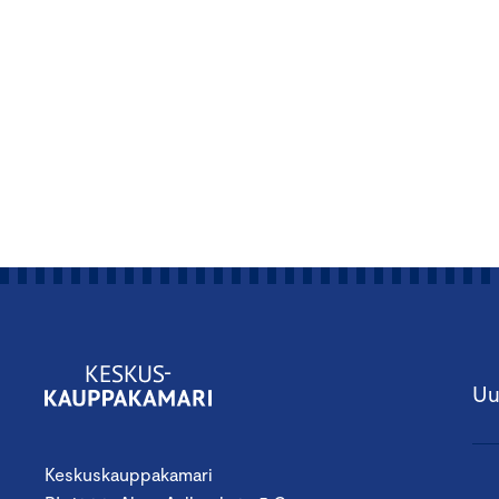
Uu
Keskuskauppakamari