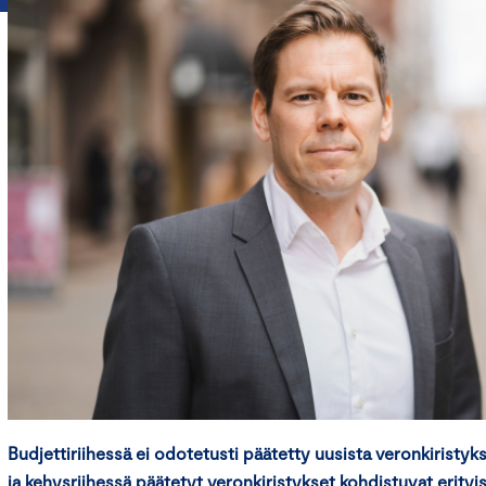
Budjettiriihessä ei odotetusti päätetty uusista veronkiristyks
ja kehysriihessä päätetyt veronkiristykset kohdistuvat erityis