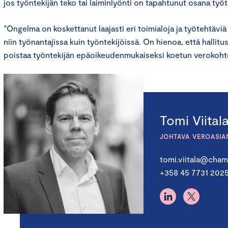
jos työntekijän teko tai laiminlyönti on tapahtunut osana työ
”Ongelma on koskettanut laajasti eri toimialoja ja työtehtävi
niin työnantajissa kuin työntekijöissä. On hienoa, että hallitu
poistaa työntekijän epäoikeudenmukaiseksi koetun verokohtel
Tomi Viital
JOHTAVA VEROASIA
tomi.viitala@chamb
+358 45 7731 202