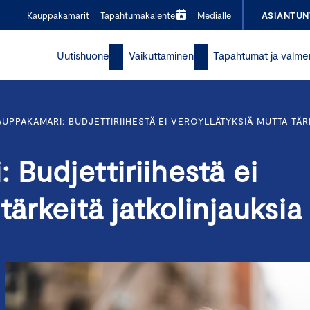
Kauppakamarit
Tapahtumakalenteri
Medialle
ASIANTUN
Uutishuone
Vaikuttaminen
Tapahtumat ja valme
UPPAKAMARI: BUDJETTIRIIHESTÄ EI VEROYLLÄTYKSIÄ MUTTA TÄR
Budjettiriihestä ei
tärkeitä jatkolinjauksi