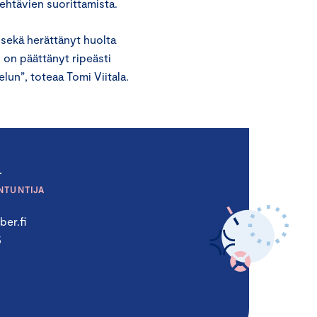
tehtävien suorittamista.
ä sekä herättänyt huolta
s on päättänyt ripeästi
un”, toteaa Tomi Viitala.
a
NTUNTIJA
er.fi
5