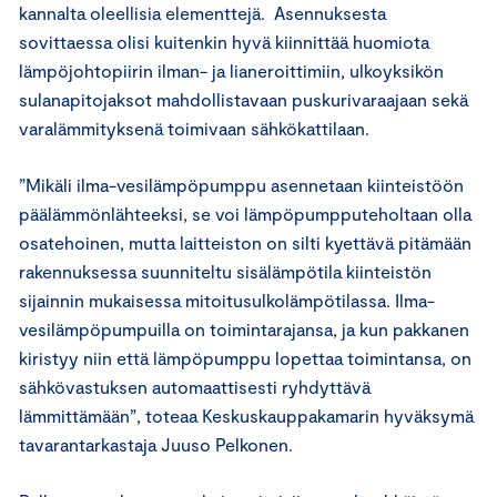
kannalta oleellisia elementtejä. Asennuksesta
sovittaessa olisi kuitenkin hyvä kiinnittää huomiota
lämpöjohtopiirin ilman- ja lianeroittimiin, ulkoyksikön
sulanapitojaksot mahdollistavaan puskurivaraajaan sekä
varalämmityksenä toimivaan sähkökattilaan.
”Mikäli ilma-vesilämpöpumppu asennetaan kiinteistöön
päälämmönlähteeksi, se voi lämpöpumpputeholtaan olla
osatehoinen, mutta laitteiston on silti kyettävä pitämään
rakennuksessa suunniteltu sisälämpötila kiinteistön
sijainnin mukaisessa mitoitusulkolämpötilassa. Ilma-
vesilämpöpumpuilla on toimintarajansa, ja kun pakkanen
kiristyy niin että lämpöpumppu lopettaa toimintansa, on
sähkövastuksen automaattisesti ryhdyttävä
lämmittämään”, toteaa Keskuskauppakamarin hyväksymä
tavarantarkastaja Juuso Pelkonen.