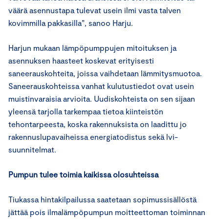
väärä asennustapa tulevat usein ilmi vasta talven
kovimmilla pakkasilla”, sanoo Harju.
Harjun mukaan lämpöpumppujen mitoituksen ja
asennuksen haasteet koskevat erityisesti
saneerauskohteita, joissa vaihdetaan lämmitysmuotoa.
Saneerauskohteissa vanhat kulutustiedot ovat usein
muistinvaraisia arvioita. Uudiskohteista on sen sijaan
yleensä tarjolla tarkempaa tietoa kiinteistön
tehontarpeesta, koska rakennuksista on laadittu jo
rakennuslupavaiheissa energiatodistus sekä lvi-
suunnitelmat.
Pumpun tulee toimia kaikissa olosuhteissa
Tiukassa hintakilpailussa saatetaan sopimussisällöstä
jättää pois ilmalämpöpumpun moitteettoman toiminnan