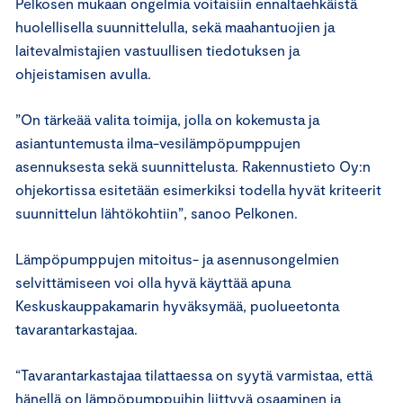
Pelkosen mukaan ongelmia voitaisiin ennaltaehkäistä
huolellisella suunnittelulla, sekä maahantuojien ja
laitevalmistajien vastuullisen tiedotuksen ja
ohjeistamisen avulla.
”On tärkeää valita toimija, jolla on kokemusta ja
asiantuntemusta ilma-vesilämpöpumppujen
asennuksesta sekä suunnittelusta. Rakennustieto Oy:n
ohjekortissa esitetään esimerkiksi todella hyvät kriteerit
suunnittelun lähtökohtiin”, sanoo Pelkonen.
Lämpöpumppujen mitoitus- ja asennusongelmien
selvittämiseen voi olla hyvä käyttää apuna
Keskuskauppakamarin hyväksymää, puolueetonta
tavarantarkastajaa.
“Tavarantarkastajaa tilattaessa on syytä varmistaa, että
hänellä on lämpöpumppuihin liittyvä osaaminen ja