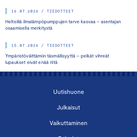
16.07.2026 / TIEDOTTEET
Helteillä ilmalämpöpumppujen tarve kasvaa – asentajan
osaamisella merkitystä
15.07.2026 / TIEDOTTEET
Ympäristöväittämiin täsmällisyyttä – pelkät vihreät
lupaukset eivät enää riitä
Uutishuone
Julkaisut
Vaikuttaminen