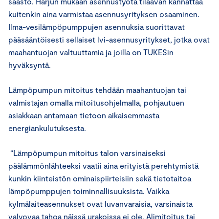
säästö. Harjun mukaan asennustyötä tilaavan kannattaa
kuitenkin aina varmistaa asennusyrityksen osaaminen.
Ilma-vesilämpöpumppujen asennuksia suorittavat
pääsääntöisesti sellaiset lvi-asennusyritykset, jotka ovat
maahantuojan valtuuttamia ja joilla on TUKESin
hyväksyntä.
Lämpöpumpun mitoitus tehdään maahantuojan tai
valmistajan omalla mitoitusohjelmalla, pohjautuen
asiakkaan antamaan tietoon aikaisemmasta
energiankulutuksesta.
“Lämpöpumpun mitoitus talon varsinaiseksi
päälämmönlähteeksi vaatii aina erityistä perehtymistä
kunkin kiinteistön ominaispiirteisiin sekä tietotaitoa
lämpöpumppujen toiminnallisuuksista. Vaikka
kylmälaiteasennukset ovat luvanvaraisia, varsinaista
valvovaa tahoa näissä urakoissa ei ole. Alimitoitus tai