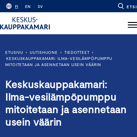
Skip
FI
EN
SV
ETSI
to
content
ETUSIVU
›
UUTISHUONE
›
TIEDOTTEET
›
KESKUSKAUPPAKAMARI: ILMA-VESILÄMPÖPUMPPU
MITOITETAAN JA ASENNETAAN USEIN VÄÄRIN
Keskuskauppakamari:
Ilma-vesilämpöpumppu
mitoitetaan ja asennetaan
usein väärin