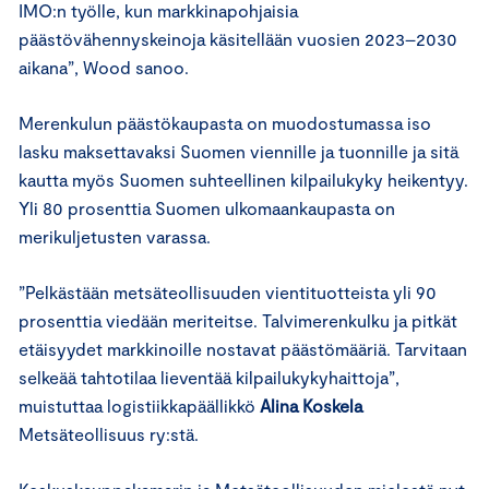
IMO:n työlle, kun markkinapohjaisia
päästövähennyskeinoja käsitellään vuosien 2023–2030
aikana”, Wood sanoo.
Merenkulun päästökaupasta on muodostumassa iso
lasku maksettavaksi Suomen viennille ja tuonnille ja sitä
kautta myös Suomen suhteellinen kilpailukyky heikentyy.
Yli 80 prosenttia Suomen ulkomaankaupasta on
merikuljetusten varassa.
”Pelkästään metsäteollisuuden vientituotteista yli 90
prosenttia viedään meriteitse. Talvimerenkulku ja pitkät
etäisyydet markkinoille nostavat päästömääriä. Tarvitaan
selkeää tahtotilaa lieventää kilpailukykyhaittoja”,
muistuttaa logistiikkapäällikkö
Alina Koskela
Metsäteollisuus ry:stä.