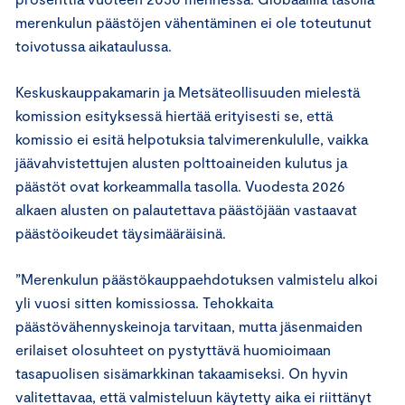
merenkulun päästöjen vähentäminen ei ole toteutunut
toivotussa aikataulussa.
Keskuskauppakamarin ja Metsäteollisuuden mielestä
komission esityksessä hiertää erityisesti se, että
komissio ei esitä helpotuksia talvimerenkululle, vaikka
jäävahvistettujen alusten polttoaineiden kulutus ja
päästöt ovat korkeammalla tasolla. Vuodesta 2026
alkaen alusten on palautettava päästöjään vastaavat
päästöoikeudet täysimääräisinä.
”Merenkulun päästökauppaehdotuksen valmistelu alkoi
yli vuosi sitten komissiossa. Tehokkaita
päästövähennyskeinoja tarvitaan, mutta jäsenmaiden
erilaiset olosuhteet on pystyttävä huomioimaan
tasapuolisen sisämarkkinan takaamiseksi. On hyvin
valitettavaa, että valmisteluun käytetty aika ei riittänyt