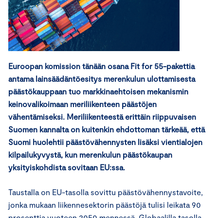
Euroopan komission tänään osana Fit for 55-pakettia
antama lainsäädäntöesitys merenkulun ulottamisesta
päästökauppaan tuo markkinaehtoisen mekanismin
keinovalikoimaan meriliikenteen päästöjen
vähentämiseksi. Meriliikenteestä erittäin riippuvaisen
Suomen kannalta on kuitenkin ehdottoman tärkeää, että
Suomi huolehtii päästövähennysten lisäksi vientialojen
kilpailukyvystä, kun merenkulun päästökaupan
yksityiskohdista sovitaan EU:ssa.
Taustalla on EU-tasolla sovittu päästövähennystavoite,
jonka mukaan liikennesektorin päästöjä tulisi leikata 90
prosenttia vuoteen 2050 mennessä. Globaalilla tasolla