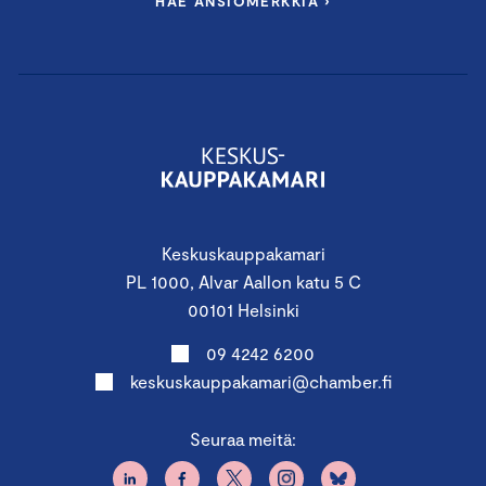
HAE ANSIOMERKKIÄ ›
Keskuskauppakamari
PL 1000, Alvar Aallon katu 5 C
00101 Helsinki
09 4242 6200
keskuskauppakamari@chamber.fi
Seuraa meitä: