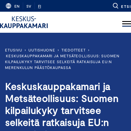
Skip
EN
SV
FI
ETSI
to
content
ETUSIVU
›
UUTISHUONE
›
TIEDOTTEET
›
KESKUSKAUPPAKAMARI JA METSÄTEOLLISUUS: SUOMEN
KILPAILUKYKY TARVITSEE SELKEITÄ RATKAISUJA EU:N
MERENKULUN PÄÄSTÖKAUPASSA
Keskuskauppakamari ja
Metsäteollisuus: Suomen
kilpailukyky tarvitsee
selkeitä ratkaisuja EU:n