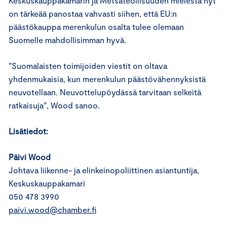
Keskuskauppakamarin ja Metsäteollisuuden mielestä nyt
on tärkeää panostaa vahvasti siihen, että EU:n
päästökauppa merenkulun osalta tulee olemaan
Suomelle mahdollisimman hyvä.
”Suomalaisten toimijoiden viestit on oltava
yhdenmukaisia, kun merenkulun päästövähennyksistä
neuvotellaan. Neuvottelupöydässä tarvitaan selkeitä
ratkaisuja”, Wood sanoo.
Lisätiedot:
Päivi Wood
Johtava liikenne- ja elinkeinopoliittinen asiantuntija,
Keskuskauppakamari
050 478 3990
paivi.wood@chamber.fi