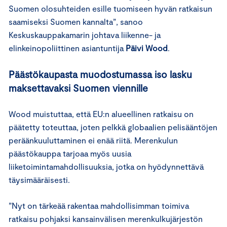
Suomen olosuhteiden esille tuomiseen hyvän ratkaisun
saamiseksi Suomen kannalta”, sanoo
Keskuskauppakamarin johtava liikenne- ja
elinkeinopoliittinen asiantuntija
Päivi Wood
.
Päästökaupasta muodostumassa iso lasku
maksettavaksi Suomen viennille
Wood muistuttaa, että EU:n alueellinen ratkaisu on
päätetty toteuttaa, joten pelkkä globaalien pelisääntöjen
peräänkuuluttaminen ei enää riitä. Merenkulun
päästökauppa tarjoaa myös uusia
liiketoimintamahdollisuuksia, jotka on hyödynnettävä
täysimääräisesti.
”Nyt on tärkeää rakentaa mahdollisimman toimiva
ratkaisu pohjaksi kansainvälisen merenkulkujärjestön