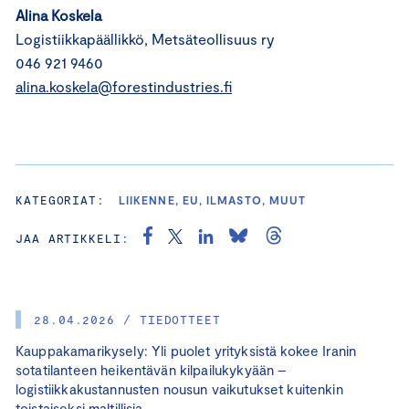
Alina Koskela
Logistiikkapäällikkö, Metsäteollisuus ry
046 921 9460
alina.koskela@forestindustries.fi
KATEGORIAT:
LIIKENNE, EU, ILMASTO, MUUT
JAA ARTIKKELI:
28.04.2026 / TIEDOTTEET
Kauppakamarikysely: Yli puolet yrityksistä kokee Iranin
sotatilanteen heikentävän kilpailukykyään –
logistiikkakustannusten nousun vaikutukset kuitenkin
toistaiseksi maltillisia