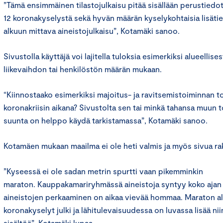
”Tämä ensimmäinen tilastojulkaisu pitää sisällään perustiedo
12 koronakyselystä sekä hyvän määrän kyselykohtaisia lisätie
alkuun mittava aineistojulkaisu”, Kotamäki sanoo.
Sivustolla käyttäjä voi lajitella tuloksia esimerkiksi alueellisest
liikevaihdon tai henkilöstön määrän mukaan.
“Kiinnostaako esimerkiksi majoitus- ja ravitsemistoiminnan to
koronakriisin aikana? Sivustolta sen tai minkä tahansa muun 
suunta on helppo käydä tarkistamassa”, Kotamäki sanoo.
Kotamäen mukaan maailma ei ole heti valmis ja myös sivua rak
”Kyseessä ei ole sadan metrin spurtti vaan pikemminkin
maraton. Kauppakamariryhmässä aineistoja syntyy koko ajan l
aineistojen perkaaminen on aikaa vievää hommaa. Maraton al
koronakyselyt julki ja lähitulevaisuudessa on luvassa lisää ni
sisältöä”, Kotamäki lupaa.