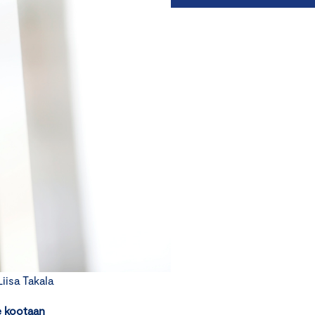
isa Takala
e kootaan