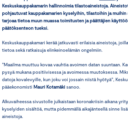
Keskuskauppakamarin hallinnoimia tilastoaineistoja. Aineisto
pohjautuvat kauppakamarien kyselyihin, tilastoihin ja muihin 
tarjoaa tietoa muun muassa toimitusten ja päättäjien käyttöön
päätöksenteon tueksi.
Keskuskauppakamari kerää jatkuvasti erilaisia aineistoja, joill
tietoa sekä ratkaisuja elinkeinoelämän ongelmiin.
”Maailma muuttuu kovaa vauhtia avoimen datan suuntaan. Ka
pysyä mukana positiivisessa ja avoimessa muutoksessa. Miks
datoja kovalevyille, kun joku voi jossain niistä hyötyä”, Ke
pääekonomisti
Mauri Kotamäki
sanoo.
Alkuvaiheessa sivustolle julkaistaan koronakriisin aikana yrity
kyselyiden sisältöä, mutta pidemmällä aikajänteellä sinne li
aineistoja.