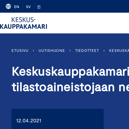
Skip
EN
SV
FI
to
content
ETUSIVU
›
UUTISHUONE
›
TIEDOTTEET
›
KESKUSKA
Keskuskauppakamari 
tilastoaineistojaan ne
12.04.2021