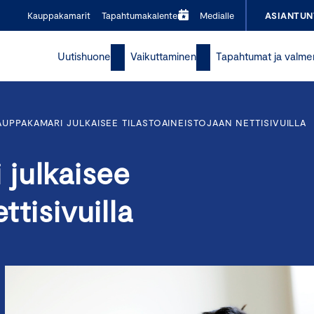
Kauppakamarit
Tapahtumakalenteri
Medialle
ASIANTUN
Uutishuone
Vaikuttaminen
Tapahtumat ja valme
UPPAKAMARI JULKAISEE TILASTOAINEISTOJAAN NETTISIVUILLA
julkaisee
ttisivuilla