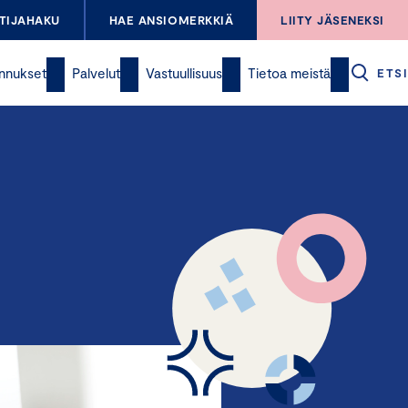
TIJAHAKU
HAE ANSIOMERKKIÄ
LIITY JÄSENEKSI
nnukset
Palvelut
Vastuullisuus
Tietoa meistä
ETSI