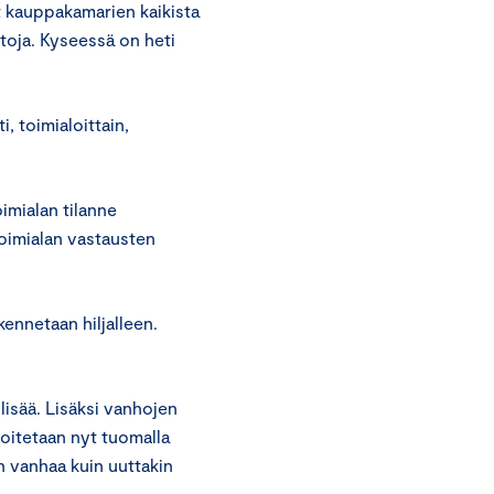
t kauppakamarien kaikista
toja. Kyseessä on heti
i, toimialoittain,
imialan tilanne
toimialan vastausten
ennetaan hiljalleen.
isää. Lisäksi vanhojen
oitetaan nyt tuomalla
in vanhaa kuin uuttakin