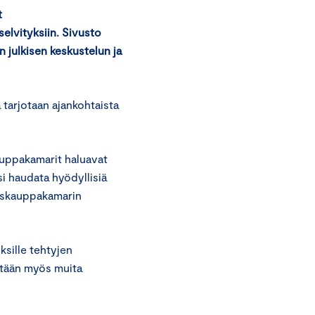
t
selvityksiin. Sivusto
 julkisen keskustelun ja
a tarjotaan ajankohtaista
uppakamarit haluavat
i haudata hyödyllisiä
skuskauppakamarin
ksille tehtyjen
sätään myös muita