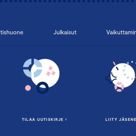
tishuone
Julkaisut
Vaikuttami
TILAA UUTISKIRJE ›
LIITY JÄSENE