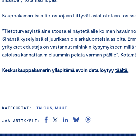
Kauppakamareissa tietosuojaan liittyvät asiat otetaan tosiss
”Tietoturvasyistä aineistossa ei näytetä alle kolmen havainno
Sinänsä kyselyissä ei juurikaan ole arkaluonteisia asioita. E
yritykset edustaja on vastannut mihinkin kysymykseen millä ta
asioissa kannattaa mieluummin pelata varman päälle”, Kotam
Keskuskauppakamarin ylläpitämä avoin data löytyy
täältä
.
KATEGORIAT:
TALOUS, MUUT
JAA ARTIKKELI: