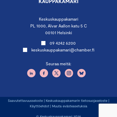
Keskuskauppakamari
PL 1000, Alvar Aallon katu 5 C
00101 Helsinki
09 4242 6200
keskuskauppakamari@chamber.fi
Seuraa meitä:
Saavutettavuusseloste
|
Keskuskauppakamarin tietosuojaseloste
|
Käyttöehdot
|
Muuta evästeasetuksia
© Keskuskauppakamari 2026