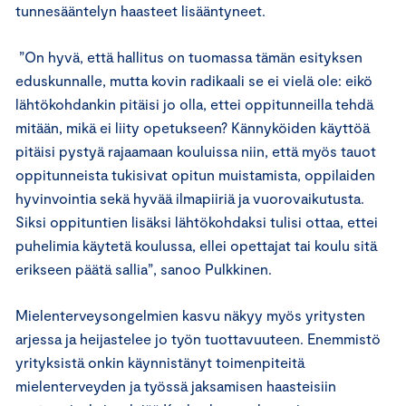
tunnesääntelyn haasteet lisääntyneet.
”On hyvä, että hallitus on tuomassa tämän esityksen
eduskunnalle, mutta kovin radikaali se ei vielä ole: eikö
lähtökohdankin pitäisi jo olla, ettei oppitunneilla tehdä
mitään, mikä ei liity opetukseen? Kännyköiden käyttöä
pitäisi pystyä rajaamaan kouluissa niin, että myös tauot
oppitunneista tukisivat opitun muistamista, oppilaiden
hyvinvointia sekä hyvää ilmapiiriä ja vuorovaikutusta.
Siksi oppituntien lisäksi lähtökohdaksi tulisi ottaa, ettei
puhelimia käytetä koulussa, ellei opettajat tai koulu sitä
erikseen päätä sallia”, sanoo Pulkkinen.
Mielenterveysongelmien kasvu näkyy myös yritysten
arjessa ja heijastelee jo työn tuottavuuteen. Enemmistö
yrityksistä onkin käynnistänyt toimenpiteitä
mielenterveyden ja työssä jaksamisen haasteisiin