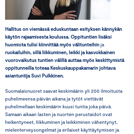
Hallitus on viemässä eduskuntaan esityksen kännykän
käytön rajaamisesta koulussa. Oppituntien lisäksi
huomiota tulisi kiinnittää myös välitunteihin
ja
ruokailuihin, sillä liikkuminen, leikki ja kasvokkainen
vuorovaikutus tuntien välillä auttaa myös keskittymistä
oppitunneilla toteaa Keskuskauppakamarin johtava
asiantuntija Suvi Pulkkinen.
Suomalaisnuoret saavat keskimäärin yli 200 ilmoitusta
puhelimeensa päivän aikana ja tytöt viettävät
puhelimellaan keskimäärin kuusi tuntia joka päivä.
Samaan aikaan lasten ja nuorten perustaidot ovat
heikentyneet, liikkuminen ja leikkiminen vähentynyt,
mielenterveysongelmat ja erilaiset käyttäytymisen ja