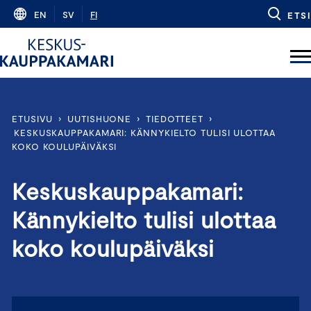
Skip
EN
SV
FI
ETSI
to
content
ETUSIVU
›
UUTISHUONE
›
TIEDOTTEET
›
KESKUSKAUPPAKAMARI: KÄNNYKIELTO TULISI ULOTTAA
KOKO KOULUPÄIVÄKSI
Keskuskauppakamari:
Kännykielto tulisi ulottaa
koko koulupäiväksi