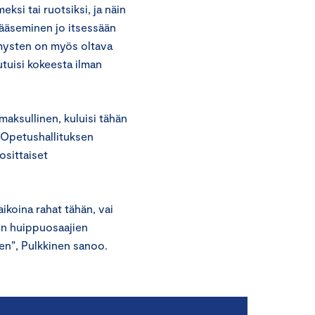
ksi tai ruotsiksi, ja näin
 pääseminen jo itsessään
mysten on myös oltava
utuisi kokeesta ilman
 maksullinen, kuluisi tähän
ä Opetushallituksen
osittaiset
aikoina rahat tähän, vai
ien huippuosaajien
en”, Pulkkinen sanoo.