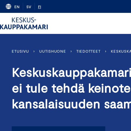
Skip
EN
SV
FI
to
content
ETUSIVU
›
UUTISHUONE
›
TIEDOTTEET
›
KESKUSKA
Keskuskauppakamari:
ei tule tehdä keinot
kansalaisuuden saam