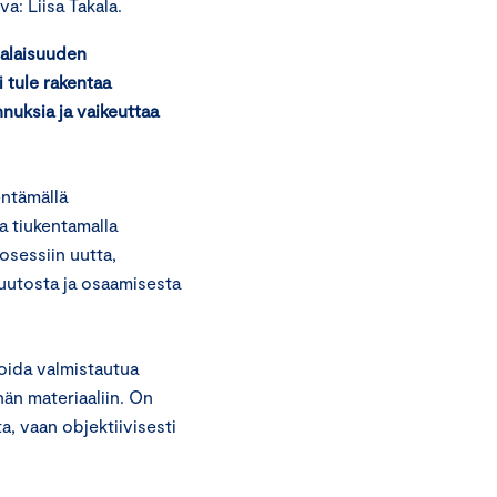
a: Liisa Takala.
salaisuuden
tule rakentaa
nnuksia ja vaikeuttaa
entämällä
a tiukentamalla
osessiin uutta,
uutosta ja osaamisesta
oida valmistautua
än materiaaliin. On
a, vaan objektiivisesti