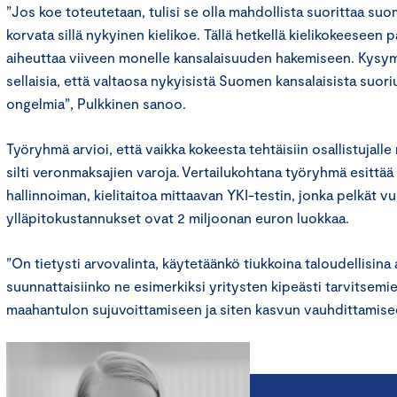
”Jos koe toteutetaan, tulisi se olla mahdollista suorittaa suome
korvata sillä nykyinen kielikoe. Tällä hetkellä kielikokeeseen
aiheuttaa viiveen monelle kansalaisuuden hakemiseen. Kysy
sellaisia, että valtaosa nykyisistä Suomen kansalaisista suori
ongelmia”, Pulkkinen sanoo.
Työryhmä arvioi, että vaikka kokeesta tehtäisiin osallistujalle
silti veronmaksajien varoja. Vertailukohtana työryhmä esittä
hallinnoiman, kielitaitoa mittaavan YKI-testin, jonka pelkät vu
ylläpitokustannukset ovat 2 miljoonan euron luokkaa.
”On tietysti arvovalinta, käytetäänkö tiukkoina taloudellisina 
suunnattaisiinko ne esimerkiksi yritysten kipeästi tarvitsem
maahantulon sujuvoittamiseen ja siten kasvun vauhdittamise