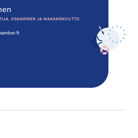
inen
TIJA, OSAAMINEN JA MAAHANMUUTTO
amber.fi