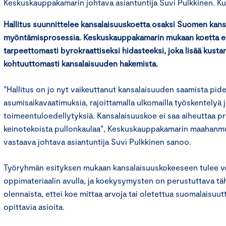
Keskuskauppakamarin johtava asiantuntija Suvi Pulkkinen. Kuv
Hallitus suunnittelee kansalaisuuskoetta osaksi Suomen kan
myöntämisprosessia. Keskuskauppakamarin mukaan koetta ei 
tarpeettomasti byrokraattiseksi hidasteeksi, joka lisää kusta
kohtuuttomasti kansalaisuuden hakemista.
”Hallitus on jo nyt vaikeuttanut kansalaisuuden saamista pid
asumisaikavaatimuksia, rajoittamalla ulkomailla työskentelyä j
toimeentuloedellytyksiä. Kansalaisuuskoe ei saa aiheuttaa pr
keinotekoista pullonkaulaa”, Keskuskauppakamarin maahanm
vastaava johtava asiantuntija Suvi Pulkkinen sanoo.
Työryhmän esityksen mukaan kansalaisuuskokeeseen tulee v
oppimateriaalin avulla, ja koekysymysten on perustuttava täh
olennaista, ettei koe mittaa arvoja tai oletettua suomalaisuutt
opittavia asioita.