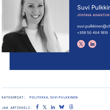
Suvi Pulkk
JOHTAVA ASIANTUN
suvi.pulkkinen@ch
+358 50 404 1810
KATEGORIAT:
POLITIIKKA, SUVI PULKKINEN
JAA ARTIKKELI: