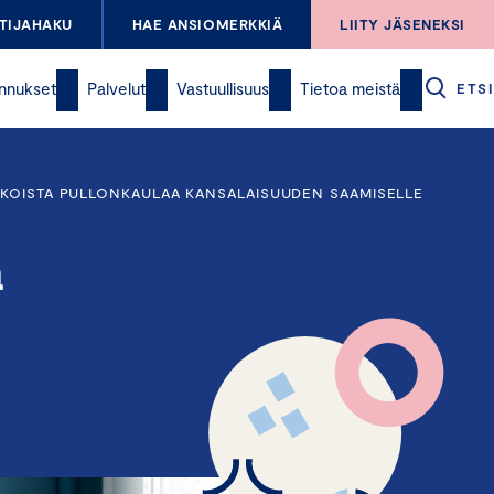
TIJAHAKU
HAE ANSIOMERKKIÄ
LIITY JÄSENEKSI
nnukset
Palvelut
Vastuullisuus
Tietoa meistä
ETSI
EKOISTA PULLONKAULAA KANSALAISUUDEN SAAMISELLE
a