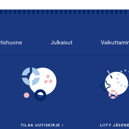
tishuone
Julkaisut
Vaikuttami
TILAA UUTISKIRJE ›
LIITY JÄSENE