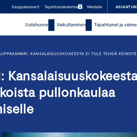
Kauppakamarit
Tapahtumakalenteri
Medialle
ASIANTUN
Uutishuone
Vaikuttaminen
Tapahtumat ja valme
UPPAKAMARI: KANSALAISUUSKOKEESTA EI TULE TEHDÄ KEINOT
 Kansalaisuuskokeest
ekoista pullonkaulaa
iselle