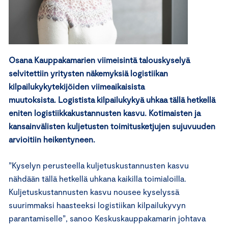
Osana Kauppakamarien viimeisintä talouskyselyä
selvitettiin yritysten näkemyksiä logistiikan
kilpailukykytekijöiden viimeaikaisista
muutoksista. Logistista kilpailukykyä uhkaa tällä hetkellä
eniten logistiikkakustannusten kasvu. Kotimaisten ja
kansainvälisten kuljetusten toimitusketjujen sujuvuuden
arvioitiin heikentyneen.
”Kyselyn perusteella kuljetuskustannusten kasvu
nähdään tällä hetkellä uhkana kaikilla toimialoilla.
Kuljetuskustannusten kasvu nousee kyselyssä
suurimmaksi haasteeksi logistiikan kilpailukyvyn
parantamiselle”, sanoo Keskuskauppakamarin johtava