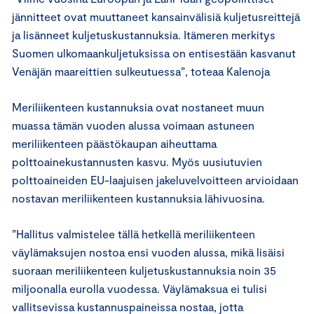
jännitteet ovat muuttaneet kansainvälisiä kuljetusreittejä
ja lisänneet kuljetuskustannuksia. Itämeren merkitys
Suomen ulkomaankuljetuksissa on entisestään kasvanut
Venäjän maareittien sulkeutuessa”, toteaa Kalenoja
Meriliikenteen kustannuksia ovat nostaneet muun
muassa tämän vuoden alussa voimaan astuneen
meriliikenteen päästökaupan aiheuttama
polttoainekustannusten kasvu. Myös uusiutuvien
polttoaineiden EU-laajuisen jakeluvelvoitteen arvioidaan
nostavan meriliikenteen kustannuksia lähivuosina.
”Hallitus valmistelee tällä hetkellä meriliikenteen
väylämaksujen nostoa ensi vuoden alussa, mikä lisäisi
suoraan meriliikenteen kuljetuskustannuksia noin 35
miljoonalla eurolla vuodessa. Väylämaksua ei tulisi
vallitsevissa kustannuspaineissa nostaa, jotta