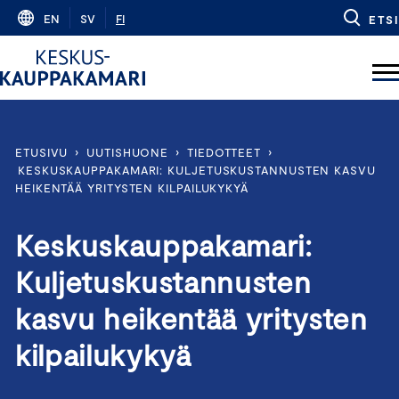
Skip
EN
SV
FI
ETSI
to
content
ETUSIVU
›
UUTISHUONE
›
TIEDOTTEET
›
KESKUSKAUPPAKAMARI: KULJETUSKUSTANNUSTEN KASVU
HEIKENTÄÄ YRITYSTEN KILPAILUKYKYÄ
Keskuskauppakamari:
Kuljetuskustannusten
kasvu heikentää yritysten
kilpailukykyä