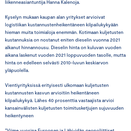
liikenneasiantuntija Hanna Kalenoja.
Kyselyn mukaan kaupan alan yritykset arvioivat
logistiikan kustannustenheikentäneen kilpailukykyään
hieman muita toimialoja enemmän. Kotimaan kuljetusten
kustannuksia on nostanut eniten dieselin vuonna 2021
alkanut hinnannousu. Dieselin hinta on kuluvan vuoden
aikana laskenut vuoden 2021 loppuvuoden tasolle, mutta
hinta on edelleen selvästi 2010-luvun keskiarvon
yläpuolella.
Vientiyrityksissä erityisesti ulkomaan kuljetusten
kustannusten kasvun arvioitiin heikentäneen
kilpailukykyä. Lähes 40 prosenttia vastaajista arvioi
kansainvälisten kuljetusten toimitusketjujen sujuvuuden
heikentyneen
”Viime vuosina Euroopan ja Lähi-idän geopoliittiset