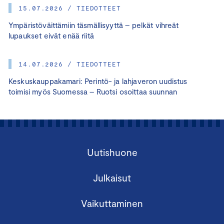
15.07.2026 / TIEDOTTEET
Ympäristöväittämiin täsmällisyyttä – pelkät vihreät
lupaukset eivät enää riitä
14.07.2026 / TIEDOTTEET
Keskuskauppakamari: Perintö- ja lahjaveron uudistus
toimisi myös Suomessa – Ruotsi osoittaa suunnan
Uutishuone
Julkaisut
Vaikuttaminen