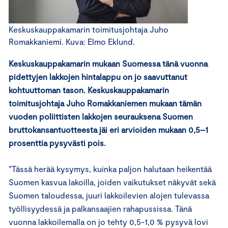
Keskuskauppakamarin toimitusjohtaja Juho
Romakkaniemi. Kuva: Elmo Eklund.
Keskuskauppakamarin mukaan Suomessa tänä vuonna
pidettyjen lakkojen hintalappu on jo saavuttanut
kohtuuttoman tason. Keskuskauppakamarin
toimitusjohtaja Juho Romakkaniemen mukaan tämän
vuoden poliittisten lakkojen seurauksena Suomen
bruttokansantuotteesta jäi eri arvioiden mukaan 0,5–1
prosenttia pysyvästi pois.
”Tässä herää kysymys, kuinka paljon halutaan heikentää
Suomen kasvua lakoilla, joiden vaikutukset näkyvät sekä
Suomen taloudessa, juuri lakkoilevien alojen tulevassa
työllisyydessä ja palkansaajien rahapussissa. Tänä
vuonna lakkoilemalla on jo tehty 0,5-1,0 % pysyvä lovi