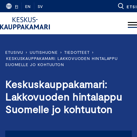
Skip
FI
EN
SV
ETSI
to
content
ETUSIVU
›
UUTISHUONE
›
TIEDOTTEET
›
KESKUSKAUPPAKAMARI: LAKKOVUODEN HINTALAPPU
SUOMELLE JO KOHTUUTON
Keskuskauppakamari:
Lakkovuoden hintalappu
Suomelle jo kohtuuton