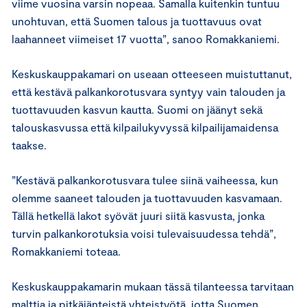
viime vuosina varsin nopeaa. Samalla kuitenkin tuntuu
unohtuvan, että Suomen talous ja tuottavuus ovat
laahanneet viimeiset 17 vuotta”, sanoo Romakkaniemi.
Keskuskauppakamari on useaan otteeseen muistuttanut,
että kestävä palkankorotusvara syntyy vain talouden ja
tuottavuuden kasvun kautta. Suomi on jäänyt sekä
talouskasvussa että kilpailukyvyssä kilpailijamaidensa
taakse.
”Kestävä palkankorotusvara tulee siinä vaiheessa, kun
olemme saaneet talouden ja tuottavuuden kasvamaan.
Tällä hetkellä lakot syövät juuri siitä kasvusta, jonka
turvin palkankorotuksia voisi tulevaisuudessa tehdä”,
Romakkaniemi toteaa.
Keskuskauppakamarin mukaan tässä tilanteessa tarvitaan
malttia ja pitkäjänteistä yhteistyötä, jotta Suomen