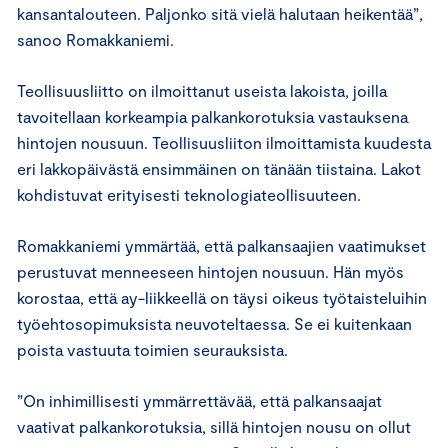
kansantalouteen. Paljonko sitä vielä halutaan heikentää”,
sanoo Romakkaniemi.
Teollisuusliitto on ilmoittanut useista lakoista, joilla
tavoitellaan korkeampia palkankorotuksia vastauksena
hintojen nousuun. Teollisuusliiton ilmoittamista kuudesta
eri lakkopäivästä ensimmäinen on tänään tiistaina. Lakot
kohdistuvat erityisesti teknologiateollisuuteen.
Romakkaniemi ymmärtää, että palkansaajien vaatimukset
perustuvat menneeseen hintojen nousuun. Hän myös
korostaa, että ay-liikkeellä on täysi oikeus työtaisteluihin
työehtosopimuksista neuvoteltaessa. Se ei kuitenkaan
poista vastuuta toimien seurauksista.
”On inhimillisesti ymmärrettävää, että palkansaajat
vaativat palkankorotuksia, sillä hintojen nousu on ollut