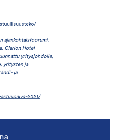
stuullisuusteko/
n ajankohtaisfoorumi,
a. Clarion Hotel
suunnattu yritysjohdolle,
, yritysten ja
ändi- ja
vastuupaiva-2021/
ina