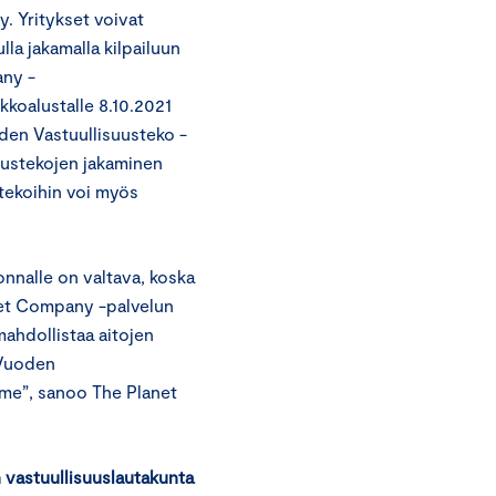
. Yritykset voivat
lla jakamalla kilpailuun
any -
kkoalustalle 8.10.2021
en Vastuullisuusteko -
suustekojen jakaminen
tekoihin voi myös
onnalle on valtava, koska
et Company -palvelun
mahdollistaa aitojen
 Vuoden
mme”, sanoo The Planet
n vastuullisuuslautakunta