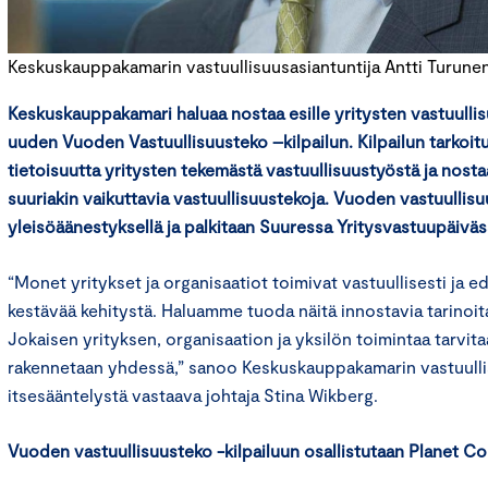
Keskuskauppakamarin vastuullisuusasiantuntija Antti Turunen
Keskuskauppakamari haluaa nostaa esille yritysten vastuullis
uuden Vuoden Vastuullisuusteko –kilpailun. Kilpailun tarkoit
tietoisuutta yritysten tekemästä vastuullisuustyöstä ja nostaa 
suuriakin vaikuttavia vastuullisuustekoja. Vuoden vastuullisu
yleisöäänestyksellä ja palkitaan Suuressa Yritysvastuupäiväs
“Monet yritykset ja organisaatiot toimivat vastuullisesti ja ed
kestävää kehitystä. Haluamme tuoda näitä innostavia tarinoita 
Jokaisen yrityksen, organisaation ja yksilön toimintaa tarvit
rakennetaan yhdessä,” sanoo Keskuskauppakamarin vastuullis
itsesääntelystä vastaava johtaja Stina Wikberg.
Vuoden vastuullisuusteko -kilpailuun osallistutaan Planet C