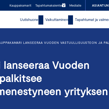
Kauppakamarit
Tapahtumakalenteri
Medialle
ASIANTUN
Uutishuone
Vaikuttaminen
Tapahtumat ja valme
AUPPAKAMARI LANSEERAA VUODEN VASTUULLISUUSTEON JA PA
 lanseeraa Vuoden
palkitsee
 menestyneen yrityksen