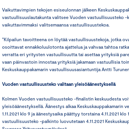
Vaikuttavimpien tekojen esiseulonnan jälkeen Keskuskauppa
vastuullisuuslautakunta valitsee Vuoden vastuullisuusteko -ki
vaikuttavimmaksi valitsemaansa vastuullisuustekoa.
”Kilpailun tavoitteena on löytää vastuullisuustekoja, jotka ovat
osoittavat ennakkoluulotonta ajattelua ja vahvaa tahtoa ratkai
verratta eri yritysten vastuullisuutta tai asettaa yrityksiä p
vaan päinvastoin innostaa yrityksiä jakamaan vastuullisia to
Keskuskauppakamarin vastuullisuusasiantuntija Antti Turune
Vuoden vastuullisuusteko valitaan yleisöäänestyksellä
Kolmen Vuoden vastuullisuusteko -finalistin keskuudesta voit
yleisöäänestyksellä. Äänestys alkaa Keskuskauppakamarin ve
1.11.2021 klo 9 ja äänestysaika päättyy torstaina 4.11.2021 klo
vastuullisuusteko -palkinto luovutetaan 4.11.2021 Keskuskau
Suuressa Yritysvastuupäivässä.