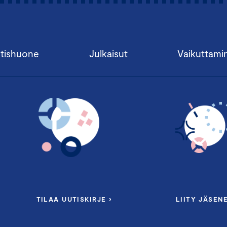
tishuone
Julkaisut
Vaikuttami
TILAA UUTISKIRJE ›
LIITY JÄSENE