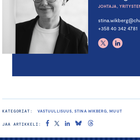
JOHTAJA, YRITYSTE
stina.wikberg@cha
+358 40 342 4781
KATEGORIAT:
VASTUULLISUUS, STINA WIKBERG, MUUT
JAA ARTIKKELI: