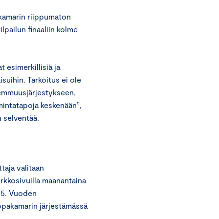
kamarin riippumaton
lpailun finaaliin kolme
 esimerkillisiä ja
suihin. Tarkoitus ei ole
aremmuusjärjestykseen,
imintatapoja keskenään”,
n selventää.
taja valitaan
rkkosivuilla maanantaina
 15. Vuoden
ppakamarin järjestämässä