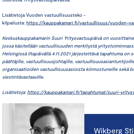
Lisätietoja Vuoden vastuullisuusteko -
kilpailusta:
https://kauppakamari.fi/vastuullisuus/vuoden-va
Keskuskauppakamarin Suuri Yritysvastuupäivä on vuosittaine
jossa käsitellään vastuullisuuden merkitystä yritystoiminnass
Helsingissä iltapäivällä 4.11.2021 järjestettävä tapahtuma on 
päättäjille, vastuullisuusjohtajille, vastuullisuusasiantuntijoille
organisaatioiden vastuullisuusasioista kiinnostuneille sekä br
viestintävastaaville.
Lisätietoja:
https://kauppakamari.fi/tapahtumat/suuri-yritys
Wikberg St