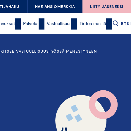
TIJAHAKU
HAE ANSIOMERKKIÄ
LIITY JÄSENEKSI
nnukset
Palvelut
Vastuullisuus
Tietoa meistä
ETSI
LKITSEE VASTUULLISUUSTYÖSSÄ MENESTYNEEN