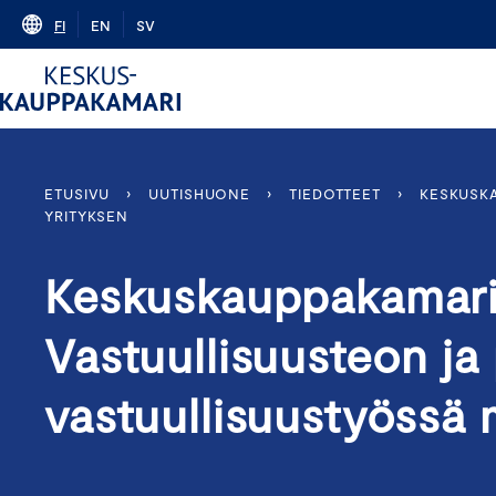
Skip
FI
EN
SV
to
content
ETUSIVU
›
UUTISHUONE
›
TIEDOTTEET
›
KESKUSK
YRITYKSEN
Keskuskauppakamari
Vastuullisuusteon ja 
vastuullisuustyössä