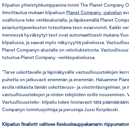
Kilpailun yhteistyökumppanina toimii The Planet Company Oy
ilmoittautua mukaan kilpailuun
Planet Company -palvelun
avu
osallistuva teko verkkoalustalla, ja läpäisemällä Planet Comp
asiantuntijaverkoston toteuttama teon esiarviointi. Kaikki ver
mennessä hyväksytyt teot ovat automaattisesti mukana Vuod
kilpailussa, ja saavat myös näkyvyyttä palvelussa. Vastuulli
Planet Companyn alustalle on veloituksetonta. Vastuullisuus
tutustua Planet Company -verkkopalvelussa.
”Tarve uskottavalle ja läpinäkyvälle vastuullisuustekojen kerr
puhetta on jatkuvasti enemmän ja enemmän. Haluamme Plan
avulla ratkaista tämän uskottavuus- ja viestintäongelman, ja 
vastuullisuustekojen ja niiden tekijöiden esille nouseminen.
Vastuullisuusteko- kilpailu tukee loistavasti tätä päämäärää
Companyn toimitusjohtaja ja perustaja Jussi Korpikoski.
Kilpailun finalistit valitsee Keskuskauppakamarin riippumato