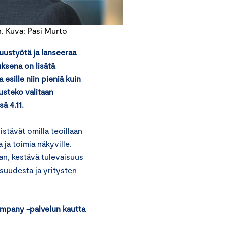
. Kuva: Pasi Murto
uustyötä ja lanseeraa
uksena on lisätä
esille niin pieniä kuin
usteko valitaan
sä 4.11.
istävät omilla teoillaan
ja toimia näkyville.
aan, kestävä tulevaisuus
uudesta ja yritysten
ompany -palvelun kautta