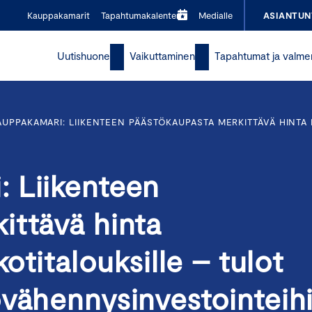
Kauppakamarit
Tapahtumakalenteri
Medialle
ASIANTUN
Uutishuone
Vaikuttaminen
Tapahtumat ja valme
UPPAKAMARI: LIIKENTEEN PÄÄSTÖKAUPASTA MERKITTÄVÄ HINTA 
 Liikenteen
ittävä hinta
otitalouksille – tulot
övähennysinvestointeih