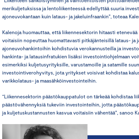
“Liikenteen sähköistyminen ja vaihtoehtoisten polttoaineiden
merikuljetuksissa ja lentoliikenteessä edellyttää suuria invest
ajoneuvokantaan kuin lataus- ja jakeluinfraankin”, toteaa Kale
Kalenoja huomauttaa, että liikennesektorin hitaasti etenevä
voitaisiin nopeuttaa huomattavasti pitkäjänteisillä lataus- ja j
ajoneuvohankintoihin kohdistuvia verokannusteilla ja investoi
hankinta- ja latausinfratukien lisäksi investointiohjelmaan voit
esimerkiksi kuljetusyrityksille, varustamoille ja satamille suu
investointiverohyvitys, jota yritykset voisivat kohdistaa kal
varikkolataus- ja maasähköinvestointeihin.
“Liikennesektorin päästökauppatulot on tärkeää kohdistaa li
päästövähennyksiä tukeviin investointeihin, jotta päästökau
ja kuljetuskustannusten kasvua voitaisiin vähentää”, sanoo K