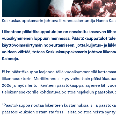
Keskuskauppakamarin johtava liikenneasiantuntija Hanna Kalen
Liikenteen päästökauppatulojen on ennakoitu kasvavan lähes
vuosikymmenen loppuun mennessä. Päästökauppatulot tulee
käyttövoimasiirtymän nopeuttamiseen, jotta kuljetus- ja lii
voidaan välttää, toteaa Keskuskauppakamarin johtava liikenn
Kalenoja.
EU:n päästökauppa laajenee tällä vuosikymmenellä kattamaa
liikennesektorin. Meriliikenne siirtyy vaiheittain päästökaupa
2026 ja myös lentoliikenteen päästökauppa laajenee lähivuos
tieliikennesektorille kohdistuva polttoainejakelun päästök
”Päästökauppa nostaa liikenteen kustannuksia, sillä päästök
päästöoikeuksien ostamista fossiilisista polttoaineista syntyvä