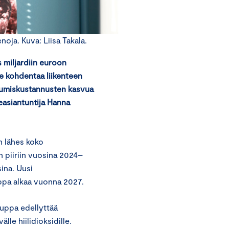
oja. Kuva: Liisa Takala.
 miljardiin euroon
 kohdentaa liikenteen
kkumiskustannusten kasvua
easiantuntija Hanna
n lähes koko
n piiriin vuosina 2024–
ina. Uusi
auppa alkaa vuonna 2027.
auppa edellyttää
lle hiilidioksidille.