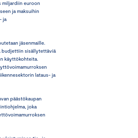
 miljardiin euroon
seen ja maksuihin
 ja
utetaan jäsenmaille.
budjettiin sisällytettäviä
n käyttökohteita.
käyttövoimamurroksen
ikennesektorin lataus- ja
stuvan päästökaupan
intiohjelma, joka
äyttövoimamurroksen