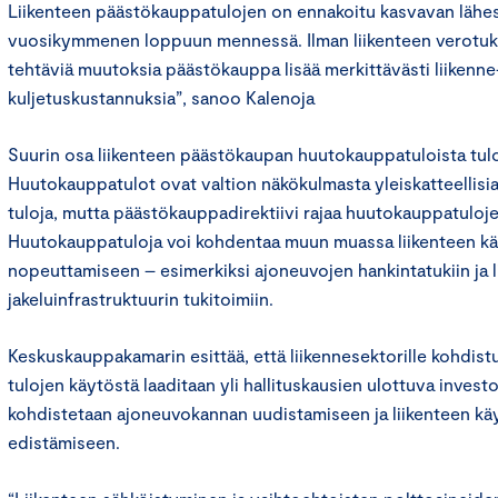
Liikenteen päästökauppatulojen on ennakoitu kasvavan lähes
vuosikymmenen loppuun mennessä. Ilman liikenteen verotuk
tehtäviä muutoksia päästökauppa lisää merkittävästi liikenne-
kuljetuskustannuksia”, sanoo Kalenoja
Suurin osa liikenteen päästökaupan huutokauppatuloista tulo
Huutokauppatulot ovat valtion näkökulmasta yleiskatteellisia 
tuloja, mutta päästökauppadirektiivi rajaa huutokauppatuloje
Huutokauppatuloja voi kohdentaa muun muassa liikenteen 
nopeuttamiseen – esimerkiksi ajoneuvojen hankintatukiin ja li
jakeluinfrastruktuurin tukitoimiin.
Keskuskauppakamarin esittää, että liikennesektorille kohdi
tulojen käytöstä laaditaan yli hallituskausien ulottuva investo
kohdistetaan ajoneuvokannan uudistamiseen ja liikenteen k
edistämiseen.