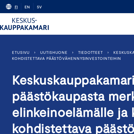
Skip
FI
EN
SV
to
content
ETUSIVU
›
UUTISHUONE
›
TIEDOTTEET
›
KESKUSKA
KOHDISTETTAVA PÄÄSTÖVÄHENNYSINVESTOINTEIHIN
Keskuskauppakamari:
päästökaupasta merk
elinkeinoelämälle ja k
kohdistettava pääst