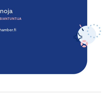
noja
ASIANTUNTIJA
hamber.fi