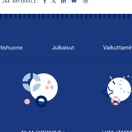
JAA ARTIKKELI:
tishuone
Julkaisut
Vaikuttami