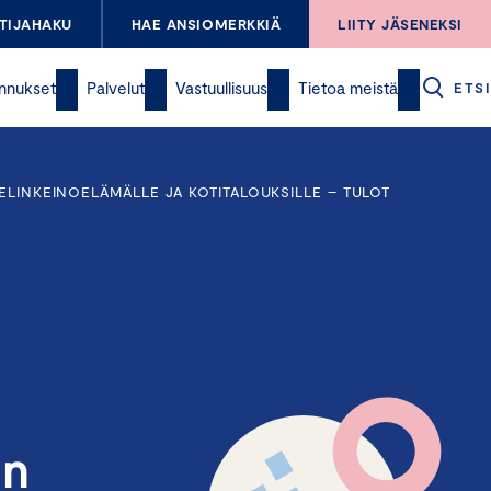
TIJAHAKU
HAE ANSIOMERKKIÄ
LIITY JÄSENEKSI
nnukset
Palvelut
Vastuullisuus
Tietoa meistä
ETSI
ELINKEINOELÄMÄLLE JA KOTITALOUKSILLE – TULOT
in