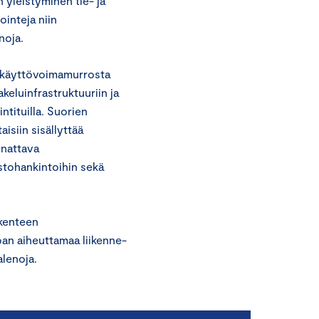
 yleistyminen tie- ja
ointeja niin
noja.
ä käyttövoimamurrosta
akeluinfrastruktuuriin ja
ntituilla. Suorien
aisiin sisällyttää
nnattava
ustohankintoihin sekä
ikenteen
pan aiheuttamaa liikenne-
alenoja.