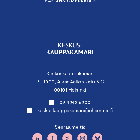
HAE ANSIOMERKKIÄ ›
Keskuskauppakamari
PL 1000, Alvar Aallon katu 5 C
00101 Helsinki
09 4242 6200
keskuskauppakamari@chamber.fi
Seuraa meitä: