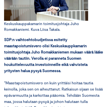
Keskuskauppakamarin toimitusjohtaja Juho
Romakkaniemi. Kuva Liisa Takala.
SDP:n vaihtoehtobudjetissa esitetty
maastapoistumisvero olisi Keskuskauppkamarin
toimitusjohtaja Juho Romakkaniemen mukaan väärä lääke
väärään tautiin. Verolla ei paranneta Suomen
houkuttelevuutta investoinneille eikä vahvisteta
yritysten halua pysyä Suomessa.
”Maastapoistumisvero on kuin yrittäisi hoitaa tautia
keinolla, joka sen on aiheuttanut. Ratkaisun sijaan se lisää
epävarmuutta ja karkottaa pääomia. Tehdään Suomesta
maa, jossa halutaan pysyä ja johon halutaan tulla