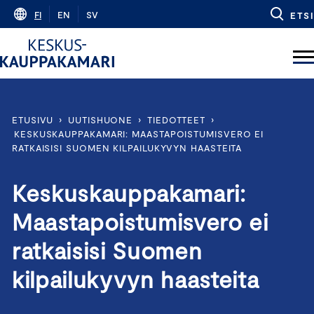
Skip
FI
EN
SV
ETSI
to
content
ETUSIVU
›
UUTISHUONE
›
TIEDOTTEET
›
KESKUSKAUPPAKAMARI: MAASTAPOISTUMISVERO EI
RATKAISISI SUOMEN KILPAILUKYVYN HAASTEITA
Keskuskauppakamari:
Maastapoistumisvero ei
ratkaisisi Suomen
kilpailukyvyn haasteita