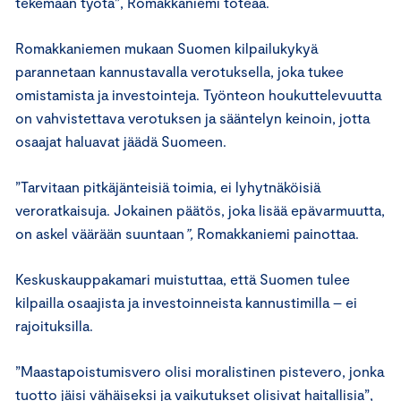
tekemään työtä”, Romakkaniemi toteaa.
Romakkaniemen mukaan Suomen kilpailukykyä
parannetaan kannustavalla verotuksella, joka tukee
omistamista ja investointeja. Työnteon houkuttelevuutta
on vahvistettava verotuksen ja sääntelyn keinoin, jotta
osaajat haluavat jäädä Suomeen.
”Tarvitaan pitkäjänteisiä toimia, ei lyhytnäköisiä
veroratkaisuja. Jokainen päätös, joka lisää epävarmuutta,
on askel väärään suuntaan
”,
Romakkaniemi painottaa.
Keskuskauppakamari muistuttaa, että Suomen tulee
kilpailla osaajista ja investoinneista kannustimilla – ei
rajoituksilla.
”Maastapoistumisvero olisi moralistinen pistevero, jonka
tuotto jäisi vähäiseksi ja vaikutukset olisivat haitallisia”,