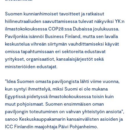
Suomen kunnianhimoiset tavoitteet ja ratkaisut
hiilineutraaliuden saavuttamisessa tulevat näkyviksi YK:n
ilmastokokouksessa COP28:ssa Dubaissa joulukuussa.
Paviljonkia isännöi Business Finland, mutta sen lavalla
keskustelua vihreän siirtymän vauhdittamiseksi käyvät
omissa tapahtumissaan eri sektoreita edustavat
yritykset, organisaatiot, kansalaisjärjestöt sekä
ministeriöiden edustajat.
”Idea Suomen omasta paviljongista lähti viime vuonna,
kun syntyi ihmettelyä, miksi Suomi ei ole mukana
Egyptissä pidetyssä ilmastokokouksessa toisin kuin
muut pohjoismaat. Suomen ensimmäisen oman
paviljongin toteutuminen on vahvan yhteistyön ansiota”,
sanoo Keskuskauppakamarin kansainvälisten asioiden ja
ICC Finlandin maajohtaja Päivi Pohjanheimo.