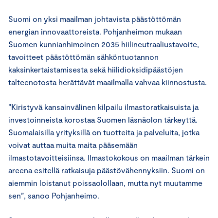
Suomi on yksi maailman johtavista päästöttömän
energian innovaattoreista. Pohjanheimon mukaan
Suomen kunnianhimoinen 2035 hiilineutraaliustavoite,
tavoitteet päästöttömän sähköntuotannon
kaksinkertaistamisesta sekä hiilidioksidipäästöjen
talteenotosta herättävät maailmalla vahvaa kiinnostusta.
”Kiristyvä kansainvälinen kilpailu ilmastoratkaisuista ja
investoinneista korostaa Suomen läsnäolon tärkeyttä.
Suomalaisilla yrityksillä on tuotteita ja palveluita, jotka
voivat auttaa muita maita pääsemään
ilmastotavoitteisiinsa. Ilmastokokous on maailman tärkein
areena esitellä ratkaisuja päästövähennyksiin. Suomi on
aiemmin loistanut poissaolollaan, mutta nyt muutamme
sen”, sanoo Pohjanheimo.