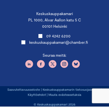
Keskuskauppakamari
PL 1000, Alvar Aallon katu 5 C
00101 Helsinki
09 4242 6200
keskuskauppakamari@chamber.fi
Seuraa meitä:
Saavutettavuusseloste
|
Keskuskauppakamarin tietosuojaseloste
|
Käyttöehdot
|
Muuta evästeasetuksia
© Keskuskauppakamari 2026