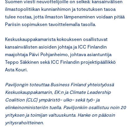
Suomen viesti neuvottelijoille on selkeä: kansainvälisen
ilmastopolitiikan kunnianhimon ja toteutuksen tasoa
tulee nostaa, jotta ilmaston lämpeneminen voidaan pitää
Pariisin sopimuksen tavoittelemalla tasolla.
Keskuskauppakamarista kokoukseen osallistuvat
kansainvälisten asioiden johtaja ja ICC Finlandin
maajohtaja Päivi Pohjanheimo, johtava asiantuntija
Teppo Säkkinen sekä ICC Finlandin projektipäällikkö
Asta Kouri.
Paviljongin toteuttaa Business Finland yhteistyössä
Keskuskauppakamarin, EK:n ja Climate Leadership
Coalition (CLC) ympäristö- ulko- sekä työ- ja
elinkeinoministeriön tuella. Paviljonkiin osallistuu noin 20
yrityksen ja toimijan valtuuskunta. Hanke on pääosin
yritysrahoitteinen
.