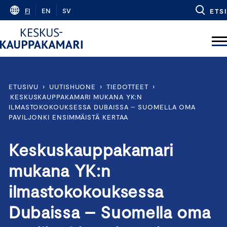
Skip
FI
EN
SV
ETSI
to
content
ETUSIVU
›
UUTISHUONE
›
TIEDOTTEET
›
KESKUSKAUPPAKAMARI MUKANA YK:N
ILMASTOKOKOUKSESSA DUBAISSA – SUOMELLA OMA
PAVILJONKI ENSIMMÄISTÄ KERTAA
Keskuskauppakamari
mukana YK:n
ilmastokokouksessa
Dubaissa – Suomella oma