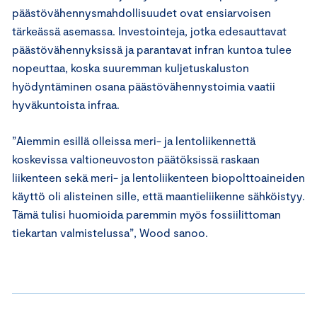
päästövähennysmahdollisuudet ovat ensiarvoisen
tärkeässä asemassa. Investointeja, jotka edesauttavat
päästövähennyksissä ja parantavat infran kuntoa tulee
nopeuttaa, koska suuremman kuljetuskaluston
hyödyntäminen osana päästövähennystoimia vaatii
hyväkuntoista infraa.
”Aiemmin esillä olleissa meri- ja lentoliikennettä
koskevissa valtioneuvoston päätöksissä raskaan
liikenteen sekä meri- ja lentoliikenteen biopolttoaineiden
käyttö oli alisteinen sille, että maantieliikenne sähköistyy.
Tämä tulisi huomioida paremmin myös fossiilittoman
tiekartan valmistelussa”, Wood sanoo.