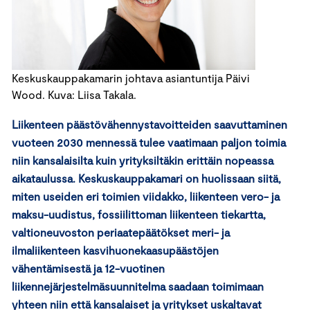
Keskuskauppakamarin johtava asiantuntija Päivi
Wood. Kuva: Liisa Takala.
Liikenteen päästövähennystavoitteiden saavuttaminen
vuoteen 2030 mennessä tulee vaatimaan paljon toimia
niin kansalaisilta kuin yrityksiltäkin erittäin nopeassa
aikataulussa. Keskuskauppakamari on huolissaan siitä,
miten useiden eri toimien viidakko, liikenteen vero- ja
maksu-uudistus, fossiilittoman liikenteen tiekartta,
valtioneuvoston periaatepäätökset meri- ja
ilmaliikenteen kasvihuonekaasupäästöjen
vähentämisestä ja 12-vuotinen
liikennejärjestelmäsuunnitelma saadaan toimimaan
yhteen niin että kansalaiset ja yritykset uskaltavat