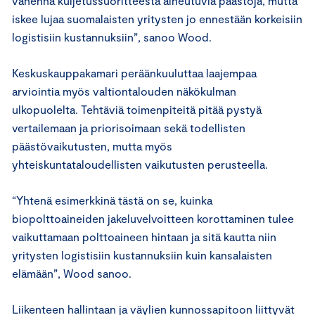
vähennä kuljetussuoritteesta aiheutuvia päästöjä, mutta
iskee lujaa suomalaisten yritysten jo ennestään korkeisiin
logistisiin kustannuksiin”, sanoo Wood.
Keskuskauppakamari peräänkuuluttaa laajempaa
arviointia myös valtiontalouden näkökulman
ulkopuolelta. Tehtäviä toimenpiteitä pitää pystyä
vertailemaan ja priorisoimaan sekä todellisten
päästövaikutusten, mutta myös
yhteiskuntataloudellisten vaikutusten perusteella.
“Yhtenä esimerkkinä tästä on se, kuinka
biopolttoaineiden jakeluvelvoitteen korottaminen tulee
vaikuttamaan polttoaineen hintaan ja sitä kautta niin
yritysten logistisiin kustannuksiin kuin kansalaisten
elämään”, Wood sanoo.
Liikenteen hallintaan ja väylien kunnossapitoon liittyvät