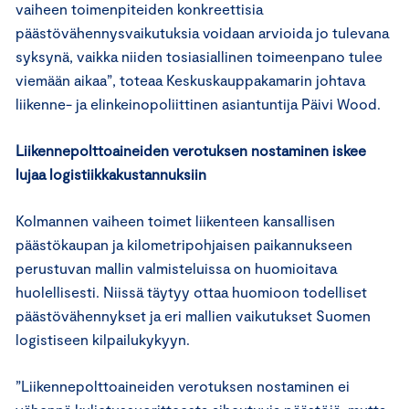
vaiheen toimenpiteiden konkreettisia
päästövähennysvaikutuksia voidaan arvioida jo tulevana
syksynä, vaikka niiden tosiasiallinen toimeenpano tulee
viemään aikaa”, toteaa Keskuskauppakamarin johtava
liikenne- ja elinkeinopoliittinen asiantuntija Päivi Wood.
Liikennepolttoaineiden verotuksen nostaminen iskee
lujaa logistiikkakustannuksiin
Kolmannen vaiheen toimet liikenteen kansallisen
päästökaupan ja kilometripohjaisen paikannukseen
perustuvan mallin valmisteluissa on huomioitava
huolellisesti. Niissä täytyy ottaa huomioon todelliset
päästövähennykset ja eri mallien vaikutukset Suomen
logistiseen kilpailukykyyn.
”Liikennepolttoaineiden verotuksen nostaminen ei