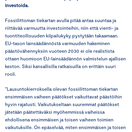
investoida.
Fossiilittoman tiekartan avulla pitää antaa suuntaa ja
riittävää varmuutta investointeihin, niin että vienti- ja
tuontiteollisuuden kilpailukyky pystytään takaamaan.
EU-tason lainsäädännöstä varmuuden hakeminen
päästövähennyksiin vuoteen 2030 ei ole realistista
ottaen huomioon EU-lainsäädännön valmistelun ajallisen
keston. Siksi kansallisilla ratkaisuilla on erittäin suuri
rooli.
”Lausuntokierroksella olevan fossiilittoman tiekartan
ensimmäisen vaiheen päätökset vaikuttavat päästöihin
hyvin rajatusti. Vaikutukseltaan suuremmat päätökset
jätetään päätettäväksi myöhemmissä vaiheissa
ehdollisena ensimmäisen ja toisen vaiheen toimien
vaikutuksille. On epäselvää, miten ensimmäisen ja toisen