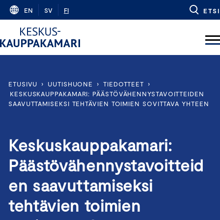
Skip
EN
SV
FI
ETSI
to
content
ETUSIVU
›
UUTISHUONE
›
TIEDOTTEET
›
KESKUSKAUPPAKAMARI: PÄÄSTÖVÄHENNYSTAVOITTEIDEN
SAAVUTTAMISEKSI TEHTÄVIEN TOIMIEN SOVITTAVA YHTEEN
Keskuskauppakamari:
Päästövähennystavoitteid
en saavuttamiseksi
tehtävien toimien